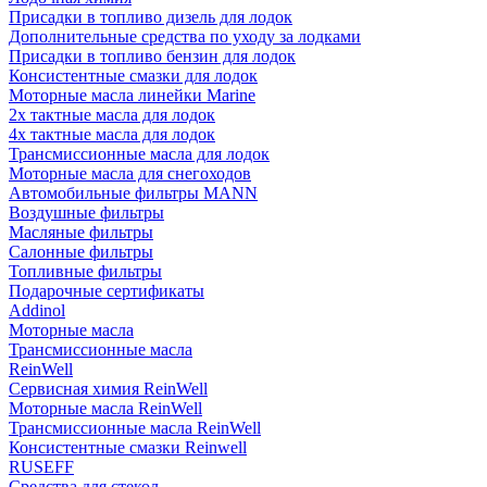
Присадки в топливо дизель для лодок
Дополнительные средства по уходу за лодками
Присадки в топливо бензин для лодок
Консистентные смазки для лодок
Моторные масла линейки Marine
2х тактные масла для лодок
4х тактные масла для лодок
Трансмиссионные масла для лодок
Моторные масла для снегоходов
Автомобильные фильтры MANN
Воздушные фильтры
Масляные фильтры
Салонные фильтры
Топливные фильтры
Подарочные сертификаты
Addinol
Моторные масла
Трансмиссионные масла
ReinWell
Сервисная химия ReinWell
Моторные масла ReinWell
Трансмиссионные масла ReinWell
Консистентные смазки Reinwell
RUSEFF
Средства для стекол