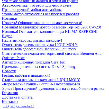
Что такое салонный фильтр и зачем он нужен
Автокосметика: что это и для чего нужна
Правила ручной мойки автомобиля
Чтобы мотор автомобиля без проблем работал
Новинки
Новость! Обновленная линейка автокосметики!
Новинка! Маловязкое моторное масло Top Tec 6200 0W-20!
Новинка! Освежитель кондиционера KLIMA REFRESH!
Видео
Над этим надо задуматься каждому!
Очиститель дизельного впуска LIQUI MOLY
Очиститель дроссельной заслонки liqui moly
Синтетическая смазка для тормозной системы Bremsen Anti
Quietsch Paste
Антифрикционная присадка Cera Tec
Промывка дизельных систем Diesel Spulung
Новости
График работы в праздники!
Стартовала рекламная кампания LIQUI MOLY
«Королевские гонки» Formula-1 возвращаются
Эрнст Прост лучший руководитель на автомобильном рынке
Германии
Доставка и оплата
Контакты
+7 (343) 237-24-00