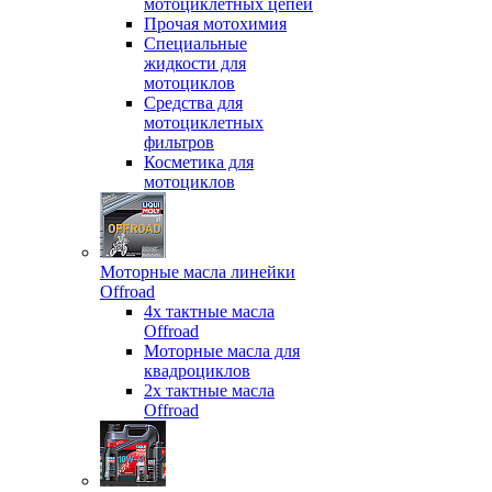
мотоциклетных цепей
Прочая мотохимия
Специальные
жидкости для
мотоциклов
Средства для
мотоциклетных
фильтров
Косметика для
мотоциклов
Моторные масла линейки
Offroad
4х тактные масла
Offroad
Моторные масла для
квадроциклов
2х тактные масла
Offroad