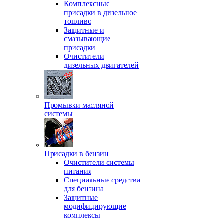
Комплексные
присадки в дизельное
топливо
Защитные и
смазывающие
присадки
Очистители
дизельных двигателей
Промывки масляной
системы
Присадки в бензин
Очистители системы
питания
Специальные срeдства
для бензина
Защитные
модифицирующие
комплексы