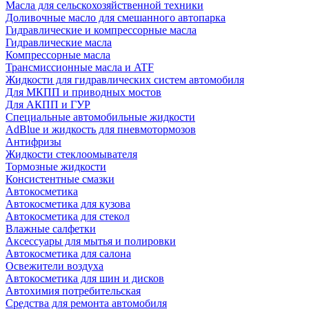
Масла для сельскохозяйственной техники
Доливочные масло для смешанного автопарка
Гидравлические и компрессорные масла
Гидравлические масла
Компрессорные масла
Трансмиссионные масла и ATF
Жидкости для гидравлических систем автомобиля
Для МКПП и приводных мостов
Для АКПП и ГУР
Специальные автомобильные жидкости
AdBlue и жидкость для пневмотормозов
Антифризы
Жидкости стеклоомывателя
Тормозные жидкости
Консистентные смазки
Автокосметика
Автокосметика для кузова
Автокосметика для стекол
Влажные салфетки
Аксессуары для мытья и полировки
Автокосметика для салона
Освежители воздуха
Автокосметика для шин и дисков
Автохимия потребительская
Средства для ремонта автомобиля