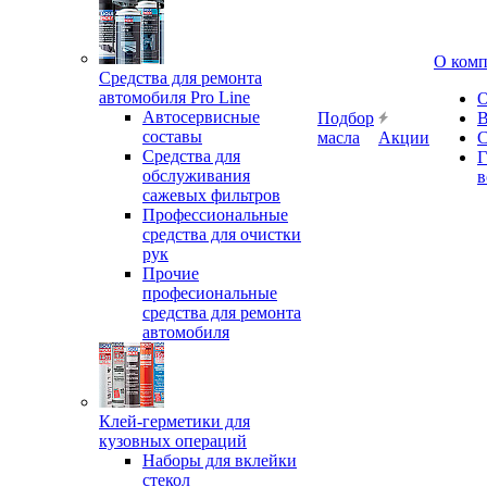
О ком
Средства для ремонта
автомобиля Pro Line
О
Автосервисные
Подбор
В
составы
масла
Акции
С
Средства для
Г
обслуживания
в
сажевых фильтров
Профессиональные
средства для очистки
рук
Прочие
професиональные
средства для ремонта
автомобиля
Клей-герметики для
кузовных операций
Наборы для вклейки
стекол