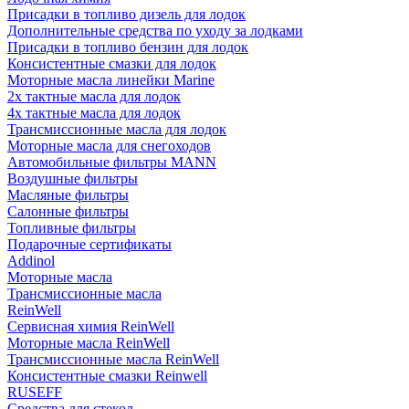
Присадки в топливо дизель для лодок
Дополнительные средства по уходу за лодками
Присадки в топливо бензин для лодок
Консистентные смазки для лодок
Моторные масла линейки Marine
2х тактные масла для лодок
4х тактные масла для лодок
Трансмиссионные масла для лодок
Моторные масла для снегоходов
Автомобильные фильтры MANN
Воздушные фильтры
Масляные фильтры
Салонные фильтры
Топливные фильтры
Подарочные сертификаты
Addinol
Моторные масла
Трансмиссионные масла
ReinWell
Сервисная химия ReinWell
Моторные масла ReinWell
Трансмиссионные масла ReinWell
Консистентные смазки Reinwell
RUSEFF
Средства для стекол