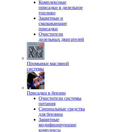
Комплексные
присадки в дизельное
топливо
Защитные и
смазывающие
присадки
Очистители
дизельных двигателей
Промывки масляной
системы
Присадки в бензин
Очистители системы
питания
Специальные срeдства
для бензина
Защитные
модифицирующие
комплексы