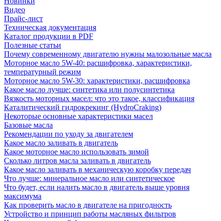
Новинки
Видео
Прайс-лист
Техническая документация
Каталог продукции в PDF
Полезные статьи
Почему современному двигателю нужны малозольные масла
Моторное масло 5W-40: расшифровка, характеристики,
температурный режим
Моторное масло 5W-30: характеристики, расшифровка
Какое масло лучше: синтетика или полусинтетика
Вязкость моторных масел: что это такое, классификация
Каталитический гидрокрекинг (НydroСraking)
Некоторые основные характеристики масел
Базовые масла
Рекомендации по уходу за двигателем
Какое масло заливать в двигатель
Какое моторное масло использовать зимой
Сколько литров масла заливать в двигатель
Какое масло заливать в механическую коробку передач
Что лучше: минеральное масло или синтетическое
Что будет, если налить масло в двигатель выше уровня
максимума
Как проверить масло в двигателе на пригодность
Устройство и принцип работы масляных фильтров