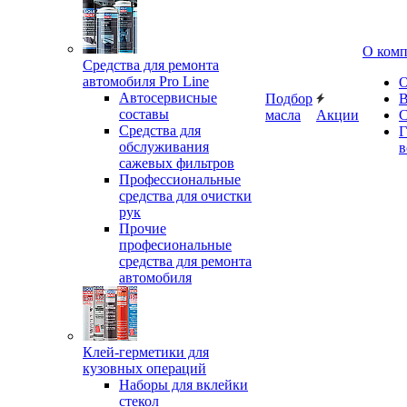
О ком
Средства для ремонта
автомобиля Pro Line
О
Автосервисные
Подбор
В
составы
масла
Акции
С
Средства для
Г
обслуживания
в
сажевых фильтров
Профессиональные
средства для очистки
рук
Прочие
професиональные
средства для ремонта
автомобиля
Клей-герметики для
кузовных операций
Наборы для вклейки
стекол