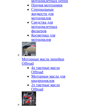
мотоциклетных цепей
Прочая мотохимия
Специальные
жидкости для
мотоциклов
Средства для
мотоциклетных
фильтров
Косметика для
мотоциклов
Моторные масла линейки
Offroad
4х тактные масла
Offroad
Моторные масла для
квадроциклов
2х тактные масла
Offroad