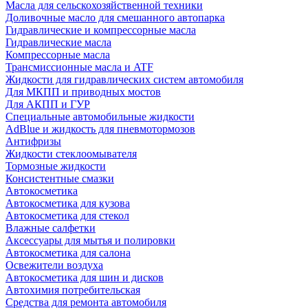
Масла для сельскохозяйственной техники
Доливочные масло для смешанного автопарка
Гидравлические и компрессорные масла
Гидравлические масла
Компрессорные масла
Трансмиссионные масла и ATF
Жидкости для гидравлических систем автомобиля
Для МКПП и приводных мостов
Для АКПП и ГУР
Специальные автомобильные жидкости
AdBlue и жидкость для пневмотормозов
Антифризы
Жидкости стеклоомывателя
Тормозные жидкости
Консистентные смазки
Автокосметика
Автокосметика для кузова
Автокосметика для стекол
Влажные салфетки
Аксессуары для мытья и полировки
Автокосметика для салона
Освежители воздуха
Автокосметика для шин и дисков
Автохимия потребительская
Средства для ремонта автомобиля