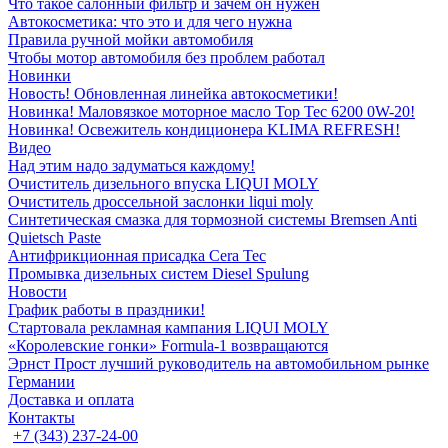
Что такое салонный фильтр и зачем он нужен
Автокосметика: что это и для чего нужна
Правила ручной мойки автомобиля
Чтобы мотор автомобиля без проблем работал
Новинки
Новость! Обновленная линейка автокосметики!
Новинка! Маловязкое моторное масло Top Tec 6200 0W-20!
Новинка! Освежитель кондиционера KLIMA REFRESH!
Видео
Над этим надо задуматься каждому!
Очиститель дизельного впуска LIQUI MOLY
Очиститель дроссельной заслонки liqui moly
Синтетическая смазка для тормозной системы Bremsen Anti
Quietsch Paste
Антифрикционная присадка Cera Tec
Промывка дизельных систем Diesel Spulung
Новости
График работы в праздники!
Стартовала рекламная кампания LIQUI MOLY
«Королевские гонки» Formula-1 возвращаются
Эрнст Прост лучший руководитель на автомобильном рынке
Германии
Доставка и оплата
Контакты
+7 (343) 237-24-00