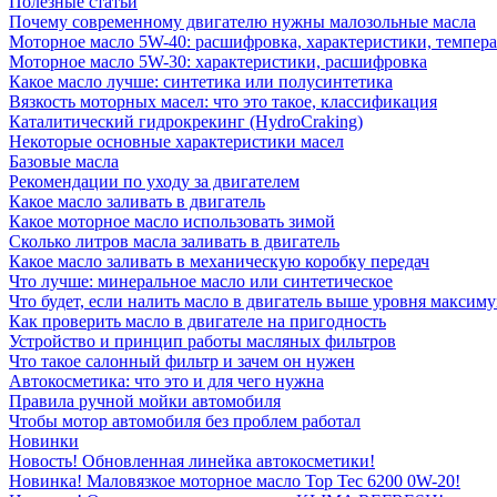
Полезные статьи
Почему современному двигателю нужны малозольные масла
Моторное масло 5W-40: расшифровка, характеристики, темпе
Моторное масло 5W-30: характеристики, расшифровка
Какое масло лучше: синтетика или полусинтетика
Вязкость моторных масел: что это такое, классификация
Каталитический гидрокрекинг (НydroСraking)
Некоторые основные характеристики масел
Базовые масла
Рекомендации по уходу за двигателем
Какое масло заливать в двигатель
Какое моторное масло использовать зимой
Сколько литров масла заливать в двигатель
Какое масло заливать в механическую коробку передач
Что лучше: минеральное масло или синтетическое
Что будет, если налить масло в двигатель выше уровня максим
Как проверить масло в двигателе на пригодность
Устройство и принцип работы масляных фильтров
Что такое салонный фильтр и зачем он нужен
Автокосметика: что это и для чего нужна
Правила ручной мойки автомобиля
Чтобы мотор автомобиля без проблем работал
Новинки
Новость! Обновленная линейка автокосметики!
Новинка! Маловязкое моторное масло Top Tec 6200 0W-20!