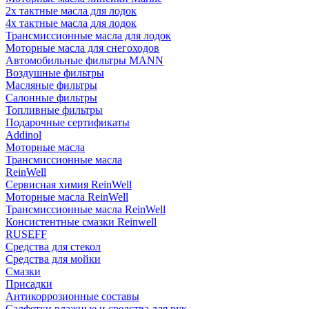
2х тактные масла для лодок
4х тактные масла для лодок
Трансмиссионные масла для лодок
Моторные масла для снегоходов
Автомобильные фильтры MANN
Воздушные фильтры
Масляные фильтры
Салонные фильтры
Топливные фильтры
Подарочные сертификаты
Addinol
Моторные масла
Трансмиссионные масла
ReinWell
Сервисная химия ReinWell
Моторные масла ReinWell
Трансмиссионные масла ReinWell
Консистентные смазки Reinwell
RUSEFF
Средства для стекол
Средства для мойки
Смазки
Присадки
Антикоррозионные составы
Салфетки влажные и средства для рук