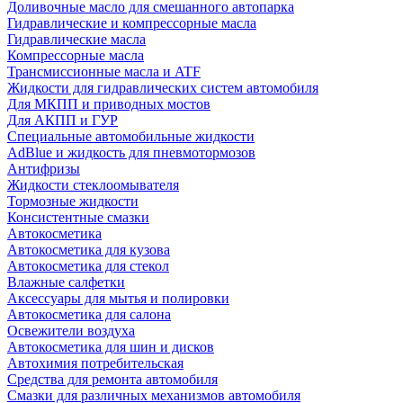
Доливочные масло для смешанного автопарка
Гидравлические и компрессорные масла
Гидравлические масла
Компрессорные масла
Трансмиссионные масла и ATF
Жидкости для гидравлических систем автомобиля
Для МКПП и приводных мостов
Для АКПП и ГУР
Специальные автомобильные жидкости
AdBlue и жидкость для пневмотормозов
Антифризы
Жидкости стеклоомывателя
Тормозные жидкости
Консистентные смазки
Автокосметика
Автокосметика для кузова
Автокосметика для стекол
Влажные салфетки
Аксессуары для мытья и полировки
Автокосметика для салона
Освежители воздуха
Автокосметика для шин и дисков
Автохимия потребительская
Средства для ремонта автомобиля
Смазки для различных механизмов автомобиля