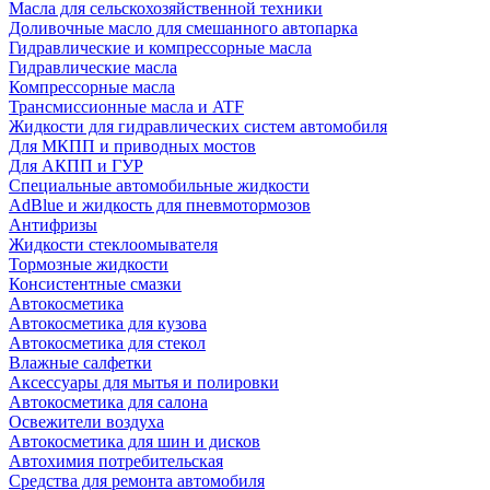
Масла для сельскохозяйственной техники
Доливочные масло для смешанного автопарка
Гидравлические и компрессорные масла
Гидравлические масла
Компрессорные масла
Трансмиссионные масла и ATF
Жидкости для гидравлических систем автомобиля
Для МКПП и приводных мостов
Для АКПП и ГУР
Специальные автомобильные жидкости
AdBlue и жидкость для пневмотормозов
Антифризы
Жидкости стеклоомывателя
Тормозные жидкости
Консистентные смазки
Автокосметика
Автокосметика для кузова
Автокосметика для стекол
Влажные салфетки
Аксессуары для мытья и полировки
Автокосметика для салона
Освежители воздуха
Автокосметика для шин и дисков
Автохимия потребительская
Средства для ремонта автомобиля