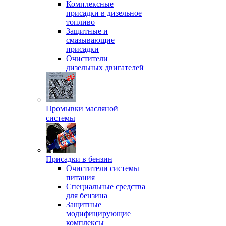
Комплексные
присадки в дизельное
топливо
Защитные и
смазывающие
присадки
Очистители
дизельных двигателей
Промывки масляной
системы
Присадки в бензин
Очистители системы
питания
Специальные срeдства
для бензина
Защитные
модифицирующие
комплексы