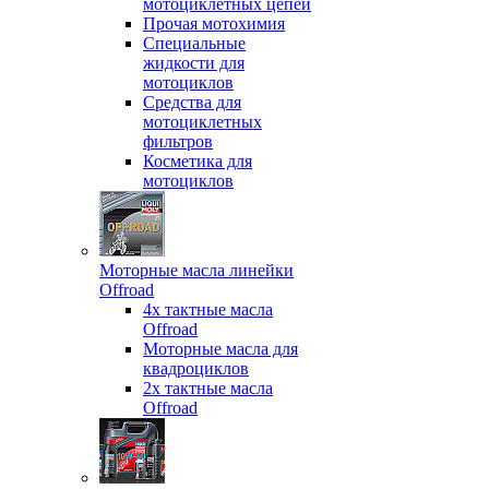
мотоциклетных цепей
Прочая мотохимия
Специальные
жидкости для
мотоциклов
Средства для
мотоциклетных
фильтров
Косметика для
мотоциклов
Моторные масла линейки
Offroad
4х тактные масла
Offroad
Моторные масла для
квадроциклов
2х тактные масла
Offroad