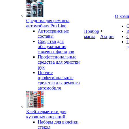
О ком
Средства для ремонта
автомобиля Pro Line
О
Автосервисные
Подбор
В
составы
масла
Акции
С
Средства для
Г
обслуживания
в
сажевых фильтров
Профессиональные
средства для очистки
рук
Прочие
професиональные
средства для ремонта
автомобиля
Клей-герметики для
кузовных операций
Наборы для вклейки
стекол