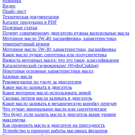
Новинки
Видео
Прайс-лист
Техническая документация
Каталог продукции в PDF
Полезные статьи
Почему современному двигателю нужны малозольные масла
Моторное масло 5W-40: расшифровка, характеристики,
температурный режим
Моторное масло 5W-30: характеристики, расшифровка
Какое масло лучше: синтетика или полусинтетика
Вязкость моторных масел: что это такое, классификация
Каталитический гидрокрекинг (НydroСraking)
Некоторые основные характеристики масел
Базовые масла
Рекомендации по уходу за двигателем
Какое масло заливать в двигатель
Какое моторное масло использовать зимой
Сколько литров масла заливать в двигатель
Какое масло заливать в механическую коробку передач
Что лучше: минеральное масло или синтетическое
Что будет, если налить масло в двигатель выше уровня
максимума
Как проверить масло в двигателе на пригодность
Устройство и принцип работы масляных фильтров