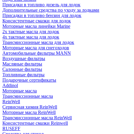
Присадки в топливо дизель для лодок
Дополнительные средства по уходу за лодками
Присадки в топливо бензин для лодок
Консистентные смазки для лодок
Моторные масла линейки Marine
2х тактные масла для лодок
4х тактные масла для лодок
Трансмиссионные масла для лодок
Моторные масла для снегоходов
Автомобильные фильтры MANN
Воздушные фильтры
Масляные фильтры
Салонные фильтры
Топливные фильтры
Подарочные сертификаты
Addinol
Моторные масла
Трансмиссионные масла
ReinWell
Сервисная химия ReinWell
Моторные масла ReinWell
Трансмиссионные масла ReinWell
Консистентные смазки Reinwell
RUSEFF
Средства для стекол