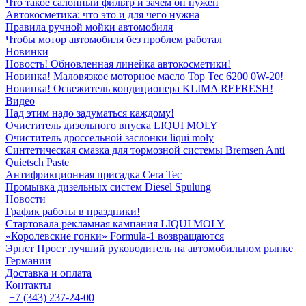
Что такое салонный фильтр и зачем он нужен
Автокосметика: что это и для чего нужна
Правила ручной мойки автомобиля
Чтобы мотор автомобиля без проблем работал
Новинки
Новость! Обновленная линейка автокосметики!
Новинка! Маловязкое моторное масло Top Tec 6200 0W-20!
Новинка! Освежитель кондиционера KLIMA REFRESH!
Видео
Над этим надо задуматься каждому!
Очиститель дизельного впуска LIQUI MOLY
Очиститель дроссельной заслонки liqui moly
Синтетическая смазка для тормозной системы Bremsen Anti
Quietsch Paste
Антифрикционная присадка Cera Tec
Промывка дизельных систем Diesel Spulung
Новости
График работы в праздники!
Стартовала рекламная кампания LIQUI MOLY
«Королевские гонки» Formula-1 возвращаются
Эрнст Прост лучший руководитель на автомобильном рынке
Германии
Доставка и оплата
Контакты
+7 (343) 237-24-00