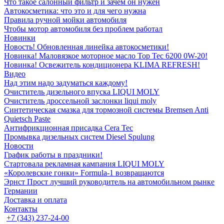
Что такое салонный фильтр и зачем он нужен
Автокосметика: что это и для чего нужна
Правила ручной мойки автомобиля
Чтобы мотор автомобиля без проблем работал
Новинки
Новость! Обновленная линейка автокосметики!
Новинка! Маловязкое моторное масло Top Tec 6200 0W-20!
Новинка! Освежитель кондиционера KLIMA REFRESH!
Видео
Над этим надо задуматься каждому!
Очиститель дизельного впуска LIQUI MOLY
Очиститель дроссельной заслонки liqui moly
Синтетическая смазка для тормозной системы Bremsen Anti
Quietsch Paste
Антифрикционная присадка Cera Tec
Промывка дизельных систем Diesel Spulung
Новости
График работы в праздники!
Стартовала рекламная кампания LIQUI MOLY
«Королевские гонки» Formula-1 возвращаются
Эрнст Прост лучший руководитель на автомобильном рынке
Германии
Доставка и оплата
Контакты
+7 (343) 237-24-00