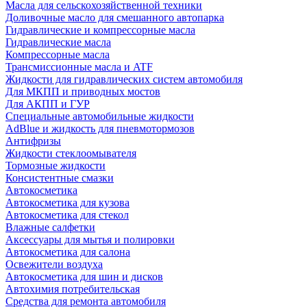
Масла для сельскохозяйственной техники
Доливочные масло для смешанного автопарка
Гидравлические и компрессорные масла
Гидравлические масла
Компрессорные масла
Трансмиссионные масла и ATF
Жидкости для гидравлических систем автомобиля
Для МКПП и приводных мостов
Для АКПП и ГУР
Специальные автомобильные жидкости
AdBlue и жидкость для пневмотормозов
Антифризы
Жидкости стеклоомывателя
Тормозные жидкости
Консистентные смазки
Автокосметика
Автокосметика для кузова
Автокосметика для стекол
Влажные салфетки
Аксессуары для мытья и полировки
Автокосметика для салона
Освежители воздуха
Автокосметика для шин и дисков
Автохимия потребительская
Средства для ремонта автомобиля