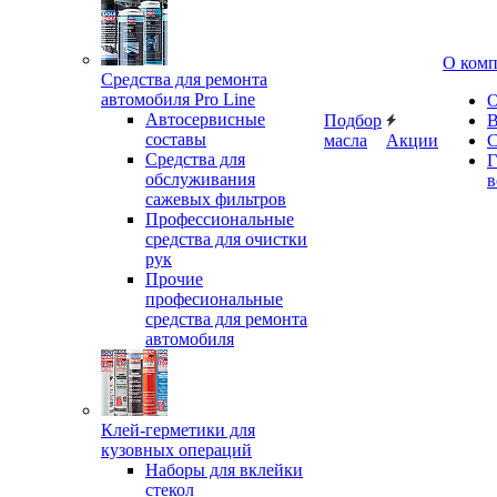
О ком
Средства для ремонта
автомобиля Pro Line
О
Автосервисные
Подбор
В
составы
масла
Акции
С
Средства для
Г
обслуживания
в
сажевых фильтров
Профессиональные
средства для очистки
рук
Прочие
професиональные
средства для ремонта
автомобиля
Клей-герметики для
кузовных операций
Наборы для вклейки
стекол