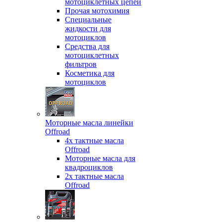
мотоциклетных цепей
Прочая мотохимия
Специальные
жидкости для
мотоциклов
Средства для
мотоциклетных
фильтров
Косметика для
мотоциклов
Моторные масла линейки
Offroad
4х тактные масла
Offroad
Моторные масла для
квадроциклов
2х тактные масла
Offroad