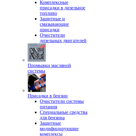
Комплексные
присадки в дизельное
топливо
Защитные и
смазывающие
присадки
Очистители
дизельных двигателей
Промывки масляной
системы
Присадки в бензин
Очистители системы
питания
Специальные срeдства
для бензина
Защитные
модифицирующие
комплексы