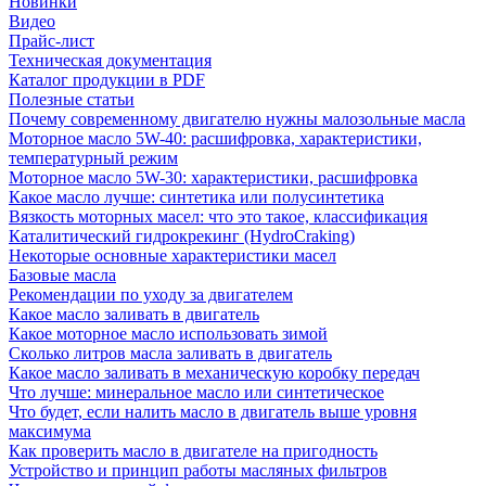
Новинки
Видео
Прайс-лист
Техническая документация
Каталог продукции в PDF
Полезные статьи
Почему современному двигателю нужны малозольные масла
Моторное масло 5W-40: расшифровка, характеристики,
температурный режим
Моторное масло 5W-30: характеристики, расшифровка
Какое масло лучше: синтетика или полусинтетика
Вязкость моторных масел: что это такое, классификация
Каталитический гидрокрекинг (НydroСraking)
Некоторые основные характеристики масел
Базовые масла
Рекомендации по уходу за двигателем
Какое масло заливать в двигатель
Какое моторное масло использовать зимой
Сколько литров масла заливать в двигатель
Какое масло заливать в механическую коробку передач
Что лучше: минеральное масло или синтетическое
Что будет, если налить масло в двигатель выше уровня
максимума
Как проверить масло в двигателе на пригодность
Устройство и принцип работы масляных фильтров