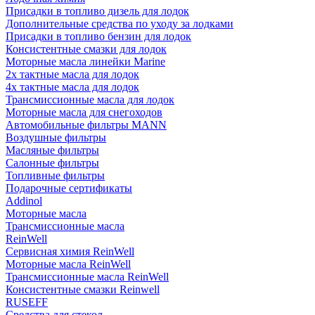
Присадки в топливо дизель для лодок
Дополнительные средства по уходу за лодками
Присадки в топливо бензин для лодок
Консистентные смазки для лодок
Моторные масла линейки Marine
2х тактные масла для лодок
4х тактные масла для лодок
Трансмиссионные масла для лодок
Моторные масла для снегоходов
Автомобильные фильтры MANN
Воздушные фильтры
Масляные фильтры
Салонные фильтры
Топливные фильтры
Подарочные сертификаты
Addinol
Моторные масла
Трансмиссионные масла
ReinWell
Сервисная химия ReinWell
Моторные масла ReinWell
Трансмиссионные масла ReinWell
Консистентные смазки Reinwell
RUSEFF
Средства для стекол