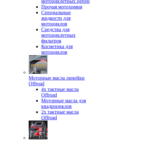
мотоциклетных цепей
Прочая мотохимия
Специальные
жидкости для
мотоциклов
Средства для
мотоциклетных
фильтров
Косметика для
мотоциклов
Моторные масла линейки
Offroad
4х тактные масла
Offroad
Моторные масла для
квадроциклов
2х тактные масла
Offroad