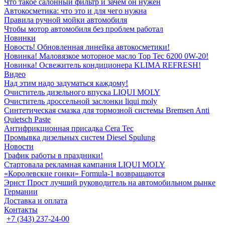
Что такое салонный фильтр и зачем он нужен
Автокосметика: что это и для чего нужна
Правила ручной мойки автомобиля
Чтобы мотор автомобиля без проблем работал
Новинки
Новость! Обновленная линейка автокосметики!
Новинка! Маловязкое моторное масло Top Tec 6200 0W-20!
Новинка! Освежитель кондиционера KLIMA REFRESH!
Видео
Над этим надо задуматься каждому!
Очиститель дизельного впуска LIQUI MOLY
Очиститель дроссельной заслонки liqui moly
Синтетическая смазка для тормозной системы Bremsen Anti
Quietsch Paste
Антифрикционная присадка Cera Tec
Промывка дизельных систем Diesel Spulung
Новости
График работы в праздники!
Стартовала рекламная кампания LIQUI MOLY
«Королевские гонки» Formula-1 возвращаются
Эрнст Прост лучший руководитель на автомобильном рынке
Германии
Доставка и оплата
Контакты
+7 (343) 237-24-00