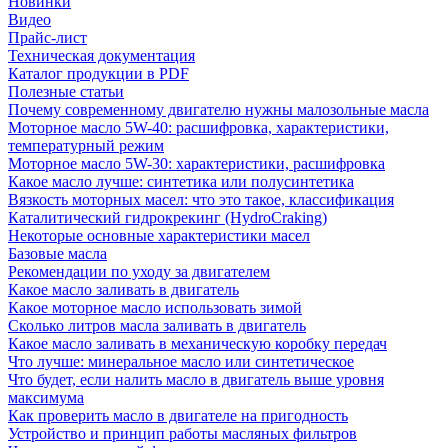
Новинки
Видео
Прайс-лист
Техническая документация
Каталог продукции в PDF
Полезные статьи
Почему современному двигателю нужны малозольные масла
Моторное масло 5W-40: расшифровка, характеристики,
температурный режим
Моторное масло 5W-30: характеристики, расшифровка
Какое масло лучше: синтетика или полусинтетика
Вязкость моторных масел: что это такое, классификация
Каталитический гидрокрекинг (НydroСraking)
Некоторые основные характеристики масел
Базовые масла
Рекомендации по уходу за двигателем
Какое масло заливать в двигатель
Какое моторное масло использовать зимой
Сколько литров масла заливать в двигатель
Какое масло заливать в механическую коробку передач
Что лучше: минеральное масло или синтетическое
Что будет, если налить масло в двигатель выше уровня
максимума
Как проверить масло в двигателе на пригодность
Устройство и принцип работы масляных фильтров