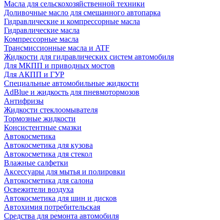
Масла для сельскохозяйственной техники
Доливочные масло для смешанного автопарка
Гидравлические и компрессорные масла
Гидравлические масла
Компрессорные масла
Трансмиссионные масла и ATF
Жидкости для гидравлических систем автомобиля
Для МКПП и приводных мостов
Для АКПП и ГУР
Специальные автомобильные жидкости
AdBlue и жидкость для пневмотормозов
Антифризы
Жидкости стеклоомывателя
Тормозные жидкости
Консистентные смазки
Автокосметика
Автокосметика для кузова
Автокосметика для стекол
Влажные салфетки
Аксессуары для мытья и полировки
Автокосметика для салона
Освежители воздуха
Автокосметика для шин и дисков
Автохимия потребительская
Средства для ремонта автомобиля