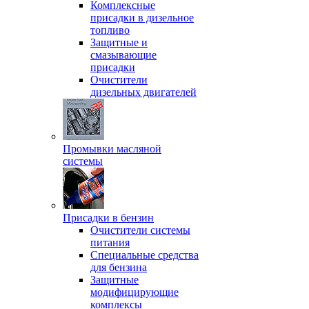
Комплексные
присадки в дизельное
топливо
Защитные и
смазывающие
присадки
Очистители
дизельных двигателей
Промывки масляной
системы
Присадки в бензин
Очистители системы
питания
Специальные срeдства
для бензина
Защитные
модифицирующие
комплексы