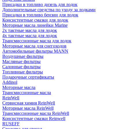
Присадки в топливо дизель для лодок
Дополнительные средства по уходу за лодками
Присадки в топливо бензин для лодок
Консистентные смазки для лодок
Моторные масла линейки Marine
2х тактные масла для лодок
4х тактные масла для лодок
Трансмиссионные масла для лодок
Моторные масла для снегоходов
Автомобильные фильтры MANN
Воздушные фильтры
Масляные фильтры
Салонные фильтры
Топливные фильтры
Подарочные сертификаты
Addinol
Моторные масла
Трансмиссионные масла
ReinWell
Сервисная химия ReinWell
Моторные масла ReinWell
Трансмиссионные масла ReinWell
Консистентные смазки Reinwell
RUSEFF
Средства для стекол