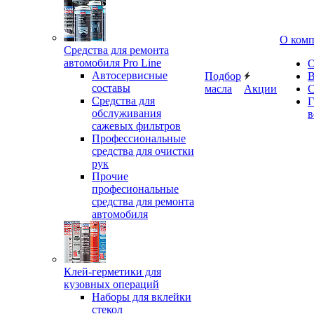
О ком
Средства для ремонта
автомобиля Pro Line
О
Автосервисные
Подбор
В
составы
масла
Акции
С
Средства для
Г
обслуживания
в
сажевых фильтров
Профессиональные
средства для очистки
рук
Прочие
професиональные
средства для ремонта
автомобиля
Клей-герметики для
кузовных операций
Наборы для вклейки
стекол