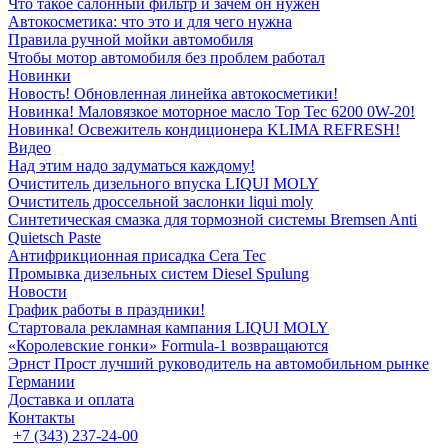
Что такое салонный фильтр и зачем он нужен
Автокосметика: что это и для чего нужна
Правила ручной мойки автомобиля
Чтобы мотор автомобиля без проблем работал
Новинки
Новость! Обновленная линейка автокосметики!
Новинка! Маловязкое моторное масло Top Tec 6200 0W-20!
Новинка! Освежитель кондиционера KLIMA REFRESH!
Видео
Над этим надо задуматься каждому!
Очиститель дизельного впуска LIQUI MOLY
Очиститель дроссельной заслонки liqui moly
Синтетическая смазка для тормозной системы Bremsen Anti
Quietsch Paste
Антифрикционная присадка Cera Tec
Промывка дизельных систем Diesel Spulung
Новости
График работы в праздники!
Стартовала рекламная кампания LIQUI MOLY
«Королевские гонки» Formula-1 возвращаются
Эрнст Прост лучший руководитель на автомобильном рынке
Германии
Доставка и оплата
Контакты
+7 (343) 237-24-00