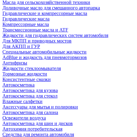
Масла для сельскохозяйственной техники
Доливочные масло для смешанного автопарка
Гидравлические и компрессорные масла
Гидравлические масла
Компрессорные масла
Трансмиссионные масла и ATF
Жидкости для гидравлических систем автомобиля
Для МКПП и приводных мостов
Для АКПП и ГУР
Специальные автомобильные жидкости
AdBlue и жидкость для пневмотормозов
Антифризы
Жидкости стеклоомывателя
Тормозные жидкости
Консистентные смазки
Автокосметика
Автокосметика для кузова
Автокосметика для стекол
Влажные салфетки
Аксессуары для мытья и полировки
Автокосметика для салона
Освежители воздуха
Автокосметика для шин и дисков
Автохимия потребительская
Средства для ремонта автомобиля