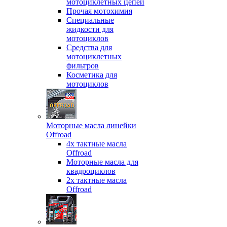
мотоциклетных цепей
Прочая мотохимия
Специальные
жидкости для
мотоциклов
Средства для
мотоциклетных
фильтров
Косметика для
мотоциклов
Моторные масла линейки
Offroad
4х тактные масла
Offroad
Моторные масла для
квадроциклов
2х тактные масла
Offroad