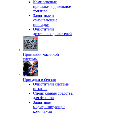
Комплексные
присадки в дизельное
топливо
Защитные и
смазывающие
присадки
Очистители
дизельных двигателей
Промывки масляной
системы
Присадки в бензин
Очистители системы
питания
Специальные срeдства
для бензина
Защитные
модифицирующие
комплексы