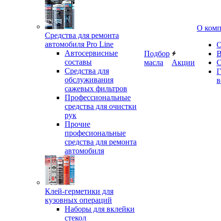
О ком
Средства для ремонта
автомобиля Pro Line
О
Автосервисные
Подбор
В
составы
масла
Акции
С
Средства для
Г
обслуживания
в
сажевых фильтров
Профессиональные
средства для очистки
рук
Прочие
професиональные
средства для ремонта
автомобиля
Клей-герметики для
кузовных операций
Наборы для вклейки
стекол