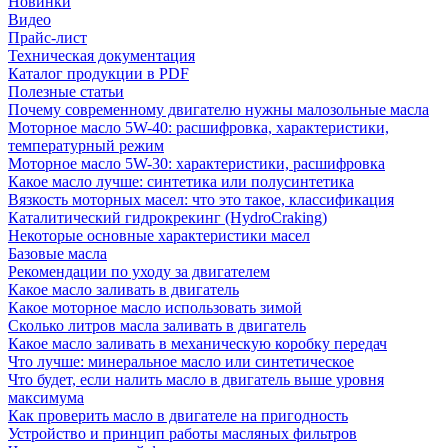
Новинки
Видео
Прайс-лист
Техническая документация
Каталог продукции в PDF
Полезные статьи
Почему современному двигателю нужны малозольные масла
Моторное масло 5W-40: расшифровка, характеристики,
температурный режим
Моторное масло 5W-30: характеристики, расшифровка
Какое масло лучше: синтетика или полусинтетика
Вязкость моторных масел: что это такое, классификация
Каталитический гидрокрекинг (НydroСraking)
Некоторые основные характеристики масел
Базовые масла
Рекомендации по уходу за двигателем
Какое масло заливать в двигатель
Какое моторное масло использовать зимой
Сколько литров масла заливать в двигатель
Какое масло заливать в механическую коробку передач
Что лучше: минеральное масло или синтетическое
Что будет, если налить масло в двигатель выше уровня
максимума
Как проверить масло в двигателе на пригодность
Устройство и принцип работы масляных фильтров