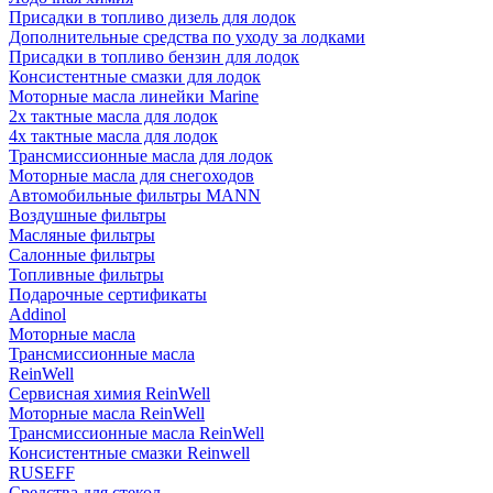
Присадки в топливо дизель для лодок
Дополнительные средства по уходу за лодками
Присадки в топливо бензин для лодок
Консистентные смазки для лодок
Моторные масла линейки Marine
2х тактные масла для лодок
4х тактные масла для лодок
Трансмиссионные масла для лодок
Моторные масла для снегоходов
Автомобильные фильтры MANN
Воздушные фильтры
Масляные фильтры
Салонные фильтры
Топливные фильтры
Подарочные сертификаты
Addinol
Моторные масла
Трансмиссионные масла
ReinWell
Сервисная химия ReinWell
Моторные масла ReinWell
Трансмиссионные масла ReinWell
Консистентные смазки Reinwell
RUSEFF
Средства для стекол