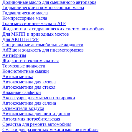
Доливочные масло для смешанного автопарка
Гидравлические и компрессорные масла
Гидравлические масла
Компрессорные масла
Трансмиссионные масла и ATF
Жидкости для гидравлических систем автомобиля
Для МКПП и приводных мостов
Для АКПП и ГУР
Специальные автомобильные жидкости
AdBlue и жидкость для пневмотормозов
Антифризы
Жидкости стеклоомывателя
Тормозные жидкости
Консистентные смазки
Автокосметика
Автокосметика для кузова
Автокосметика для стекол
Влажные салфетки
Аксессуары для мытья и полировки
Автокосметика для салона
Освежители воздуха
Автокосметика для шин и дисков
Автохимия потребительская
Средства для ремонта автомобиля
Смазки для различных механизмов автомобиля