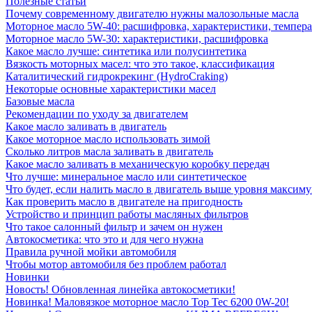
Полезные статьи
Почему современному двигателю нужны малозольные масла
Моторное масло 5W-40: расшифровка, характеристики, темпе
Моторное масло 5W-30: характеристики, расшифровка
Какое масло лучше: синтетика или полусинтетика
Вязкость моторных масел: что это такое, классификация
Каталитический гидрокрекинг (НydroСraking)
Некоторые основные характеристики масел
Базовые масла
Рекомендации по уходу за двигателем
Какое масло заливать в двигатель
Какое моторное масло использовать зимой
Сколько литров масла заливать в двигатель
Какое масло заливать в механическую коробку передач
Что лучше: минеральное масло или синтетическое
Что будет, если налить масло в двигатель выше уровня максим
Как проверить масло в двигателе на пригодность
Устройство и принцип работы масляных фильтров
Что такое салонный фильтр и зачем он нужен
Автокосметика: что это и для чего нужна
Правила ручной мойки автомобиля
Чтобы мотор автомобиля без проблем работал
Новинки
Новость! Обновленная линейка автокосметики!
Новинка! Маловязкое моторное масло Top Tec 6200 0W-20!