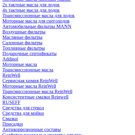
2х тактные масла для лодок
4х тактные масла для лодок
Трансмиссионные масла для лодок
Моторные масла для снегоходов
Автомобильные фильтры MANN
Воздушные фильтры
Масляные фильтры
Салонные фильтры
Топливные фильтры
Подарочные сертификаты
Addinol
Моторные масла
Трансмиссионные масла
ReinWell
Сервисная химия ReinWell
Моторные масла ReinWell
Трансмиссионные масла ReinWell
Консистентные смазки Reinwell
RUSEFF
Средства для стекол
Средства для мойки
Смазки
Присадки
Антикоррозионные составы
Салфетки влажные и средства для рук