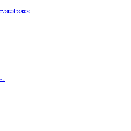
ратурный режим
ума