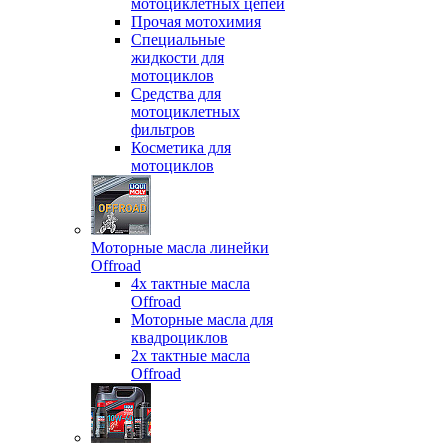
мотоциклетных цепей
Прочая мотохимия
Специальные
жидкости для
мотоциклов
Средства для
мотоциклетных
фильтров
Косметика для
мотоциклов
Моторные масла линейки
Offroad
4х тактные масла
Offroad
Моторные масла для
квадроциклов
2х тактные масла
Offroad