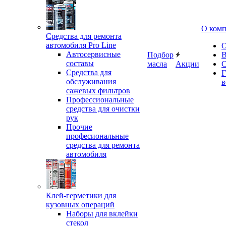
О ком
Средства для ремонта
автомобиля Pro Line
О
Автосервисные
Подбор
В
составы
масла
Акции
С
Средства для
Г
обслуживания
в
сажевых фильтров
Профессиональные
средства для очистки
рук
Прочие
професиональные
средства для ремонта
автомобиля
Клей-герметики для
кузовных операций
Наборы для вклейки
стекол