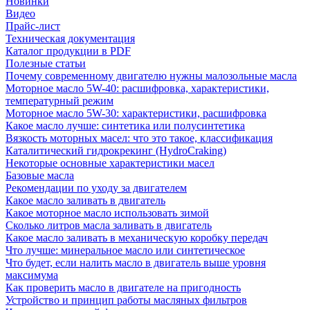
Новинки
Видео
Прайс-лист
Техническая документация
Каталог продукции в PDF
Полезные статьи
Почему современному двигателю нужны малозольные масла
Моторное масло 5W-40: расшифровка, характеристики,
температурный режим
Моторное масло 5W-30: характеристики, расшифровка
Какое масло лучше: синтетика или полусинтетика
Вязкость моторных масел: что это такое, классификация
Каталитический гидрокрекинг (НydroСraking)
Некоторые основные характеристики масел
Базовые масла
Рекомендации по уходу за двигателем
Какое масло заливать в двигатель
Какое моторное масло использовать зимой
Сколько литров масла заливать в двигатель
Какое масло заливать в механическую коробку передач
Что лучше: минеральное масло или синтетическое
Что будет, если налить масло в двигатель выше уровня
максимума
Как проверить масло в двигателе на пригодность
Устройство и принцип работы масляных фильтров