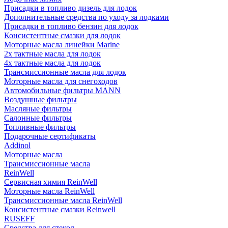
Присадки в топливо дизель для лодок
Дополнительные средства по уходу за лодками
Присадки в топливо бензин для лодок
Консистентные смазки для лодок
Моторные масла линейки Marine
2х тактные масла для лодок
4х тактные масла для лодок
Трансмиссионные масла для лодок
Моторные масла для снегоходов
Автомобильные фильтры MANN
Воздушные фильтры
Масляные фильтры
Салонные фильтры
Топливные фильтры
Подарочные сертификаты
Addinol
Моторные масла
Трансмиссионные масла
ReinWell
Сервисная химия ReinWell
Моторные масла ReinWell
Трансмиссионные масла ReinWell
Консистентные смазки Reinwell
RUSEFF
Средства для стекол