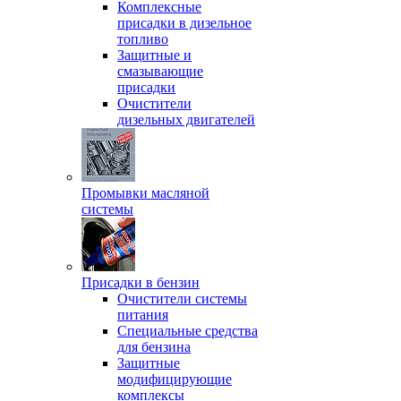
Комплексные
присадки в дизельное
топливо
Защитные и
смазывающие
присадки
Очистители
дизельных двигателей
Промывки масляной
системы
Присадки в бензин
Очистители системы
питания
Специальные срeдства
для бензина
Защитные
модифицирующие
комплексы