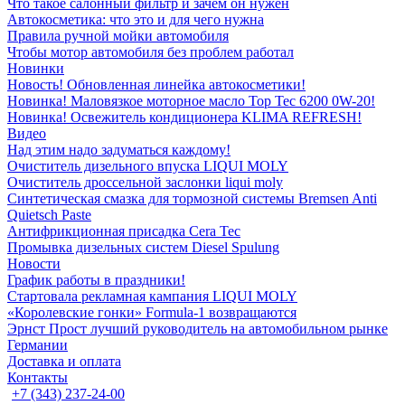
Что такое салонный фильтр и зачем он нужен
Автокосметика: что это и для чего нужна
Правила ручной мойки автомобиля
Чтобы мотор автомобиля без проблем работал
Новинки
Новость! Обновленная линейка автокосметики!
Новинка! Маловязкое моторное масло Top Tec 6200 0W-20!
Новинка! Освежитель кондиционера KLIMA REFRESH!
Видео
Над этим надо задуматься каждому!
Очиститель дизельного впуска LIQUI MOLY
Очиститель дроссельной заслонки liqui moly
Синтетическая смазка для тормозной системы Bremsen Anti
Quietsch Paste
Антифрикционная присадка Cera Tec
Промывка дизельных систем Diesel Spulung
Новости
График работы в праздники!
Стартовала рекламная кампания LIQUI MOLY
«Королевские гонки» Formula-1 возвращаются
Эрнст Прост лучший руководитель на автомобильном рынке
Германии
Доставка и оплата
Контакты
+7 (343) 237-24-00