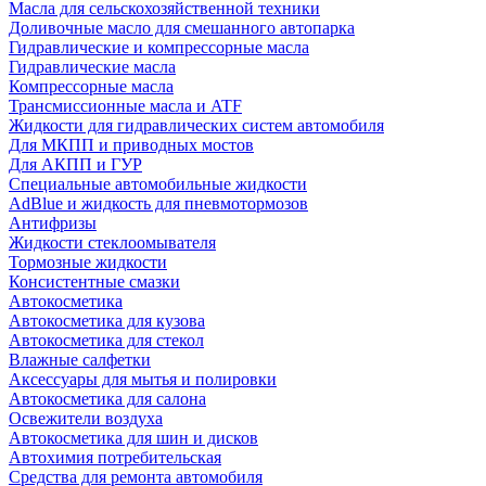
Масла для сельскохозяйственной техники
Доливочные масло для смешанного автопарка
Гидравлические и компрессорные масла
Гидравлические масла
Компрессорные масла
Трансмиссионные масла и ATF
Жидкости для гидравлических систем автомобиля
Для МКПП и приводных мостов
Для АКПП и ГУР
Специальные автомобильные жидкости
AdBlue и жидкость для пневмотормозов
Антифризы
Жидкости стеклоомывателя
Тормозные жидкости
Консистентные смазки
Автокосметика
Автокосметика для кузова
Автокосметика для стекол
Влажные салфетки
Аксессуары для мытья и полировки
Автокосметика для салона
Освежители воздуха
Автокосметика для шин и дисков
Автохимия потребительская
Средства для ремонта автомобиля