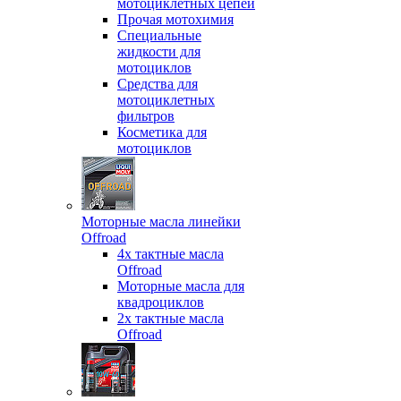
мотоциклетных цепей
Прочая мотохимия
Специальные
жидкости для
мотоциклов
Средства для
мотоциклетных
фильтров
Косметика для
мотоциклов
Моторные масла линейки
Offroad
4х тактные масла
Offroad
Моторные масла для
квадроциклов
2х тактные масла
Offroad