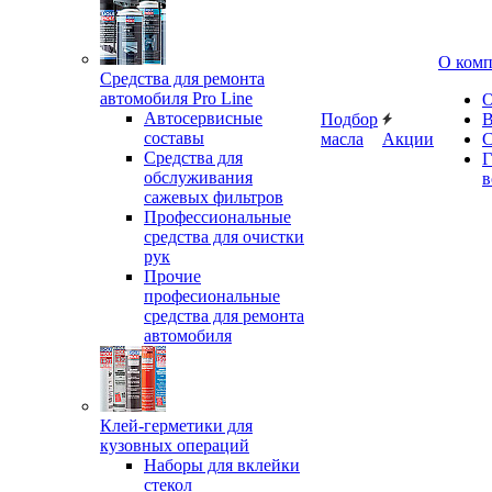
О ком
Средства для ремонта
автомобиля Pro Line
О
Автосервисные
Подбор
В
составы
масла
Акции
С
Средства для
Г
обслуживания
в
сажевых фильтров
Профессиональные
средства для очистки
рук
Прочие
професиональные
средства для ремонта
автомобиля
Клей-герметики для
кузовных операций
Наборы для вклейки
стекол