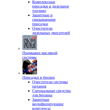
Комплексные
присадки в дизельное
топливо
Защитные и
смазывающие
присадки
Очистители
дизельных двигателей
Промывки масляной
системы
Присадки в бензин
Очистители системы
питания
Специальные срeдства
для бензина
Защитные
модифицирующие
комплексы