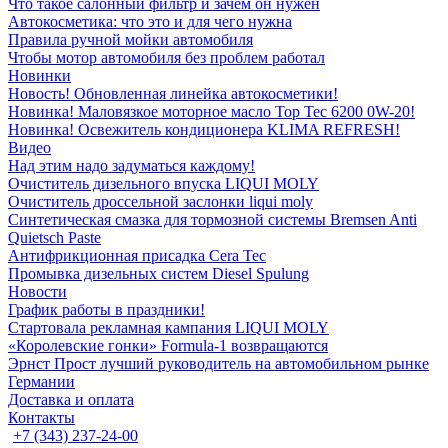
Что такое салонный фильтр и зачем он нужен
Автокосметика: что это и для чего нужна
Правила ручной мойки автомобиля
Чтобы мотор автомобиля без проблем работал
Новинки
Новость! Обновленная линейка автокосметики!
Новинка! Маловязкое моторное масло Top Tec 6200 0W-20!
Новинка! Освежитель кондиционера KLIMA REFRESH!
Видео
Над этим надо задуматься каждому!
Очиститель дизельного впуска LIQUI MOLY
Очиститель дроссельной заслонки liqui moly
Синтетическая смазка для тормозной системы Bremsen Anti
Quietsch Paste
Антифрикционная присадка Cera Tec
Промывка дизельных систем Diesel Spulung
Новости
График работы в праздники!
Стартовала рекламная кампания LIQUI MOLY
«Королевские гонки» Formula-1 возвращаются
Эрнст Прост лучший руководитель на автомобильном рынке
Германии
Доставка и оплата
Контакты
+7 (343) 237-24-00