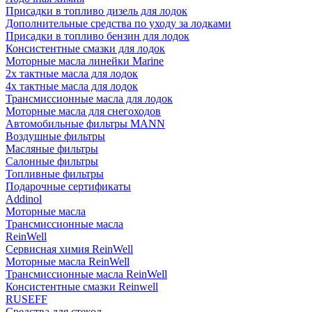
Присадки в топливо дизель для лодок
Дополнительные средства по уходу за лодками
Присадки в топливо бензин для лодок
Консистентные смазки для лодок
Моторные масла линейки Marine
2х тактные масла для лодок
4х тактные масла для лодок
Трансмиссионные масла для лодок
Моторные масла для снегоходов
Автомобильные фильтры MANN
Воздушные фильтры
Масляные фильтры
Салонные фильтры
Топливные фильтры
Подарочные сертификаты
Addinol
Моторные масла
Трансмиссионные масла
ReinWell
Сервисная химия ReinWell
Моторные масла ReinWell
Трансмиссионные масла ReinWell
Консистентные смазки Reinwell
RUSEFF
Средства для стекол