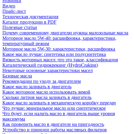
Новинки
Видео
Прайс-лист
Техническая документация
Каталог продукции в PDF
Полезные статьи
Почему современному двигателю нужны малозольные масла
Моторное масло 5W-40: расшифровка, характеристики,
температурный режим
Моторное масло 5W-30: характеристики, расшифровка
Какое масло лучше: синтетика или полусинтетика
Вязкость моторных масел: что это такое, классификация
Каталитический гидрокрекинг (НydroСraking)
Некоторые основные характеристики масел
Базовые масла
Рекомендации по уходу за двигателем
Какое масло заливать в двигатель
Какое моторное масло использовать зимой
Сколько литров масла заливать в двигатель
Какое масло заливать в механическую коробку передач
Что лучше: минеральное масло или синтетическое
Что будет, если налить масло в двигатель выше уровня
максимума
Как проверить масло в двигателе на пригодность
Устройство и принцип работы масляных фильтров