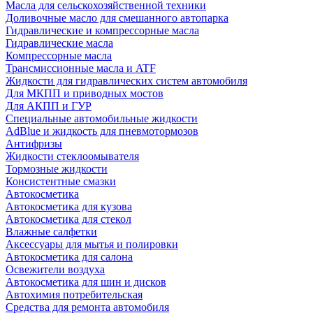
Масла для сельскохозяйственной техники
Доливочные масло для смешанного автопарка
Гидравлические и компрессорные масла
Гидравлические масла
Компрессорные масла
Трансмиссионные масла и ATF
Жидкости для гидравлических систем автомобиля
Для МКПП и приводных мостов
Для АКПП и ГУР
Специальные автомобильные жидкости
AdBlue и жидкость для пневмотормозов
Антифризы
Жидкости стеклоомывателя
Тормозные жидкости
Консистентные смазки
Автокосметика
Автокосметика для кузова
Автокосметика для стекол
Влажные салфетки
Аксессуары для мытья и полировки
Автокосметика для салона
Освежители воздуха
Автокосметика для шин и дисков
Автохимия потребительская
Средства для ремонта автомобиля