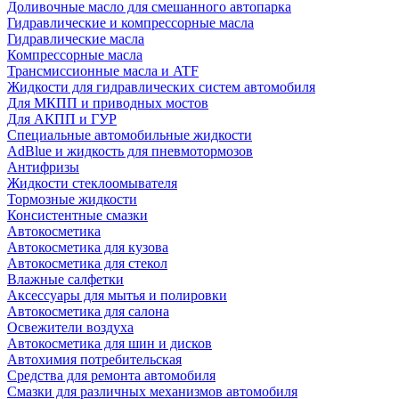
Доливочные масло для смешанного автопарка
Гидравлические и компрессорные масла
Гидравлические масла
Компрессорные масла
Трансмиссионные масла и ATF
Жидкости для гидравлических систем автомобиля
Для МКПП и приводных мостов
Для АКПП и ГУР
Специальные автомобильные жидкости
AdBlue и жидкость для пневмотормозов
Антифризы
Жидкости стеклоомывателя
Тормозные жидкости
Консистентные смазки
Автокосметика
Автокосметика для кузова
Автокосметика для стекол
Влажные салфетки
Аксессуары для мытья и полировки
Автокосметика для салона
Освежители воздуха
Автокосметика для шин и дисков
Автохимия потребительская
Средства для ремонта автомобиля
Смазки для различных механизмов автомобиля