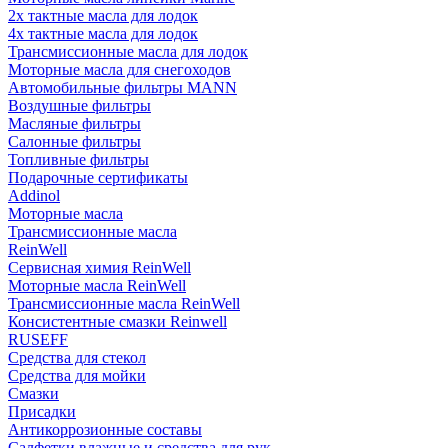
2х тактные масла для лодок
4х тактные масла для лодок
Трансмиссионные масла для лодок
Моторные масла для снегоходов
Автомобильные фильтры MANN
Воздушные фильтры
Масляные фильтры
Салонные фильтры
Топливные фильтры
Подарочные сертификаты
Addinol
Моторные масла
Трансмиссионные масла
ReinWell
Сервисная химия ReinWell
Моторные масла ReinWell
Трансмиссионные масла ReinWell
Консистентные смазки Reinwell
RUSEFF
Средства для стекол
Средства для мойки
Смазки
Присадки
Антикоррозионные составы
Салфетки влажные и средства для рук