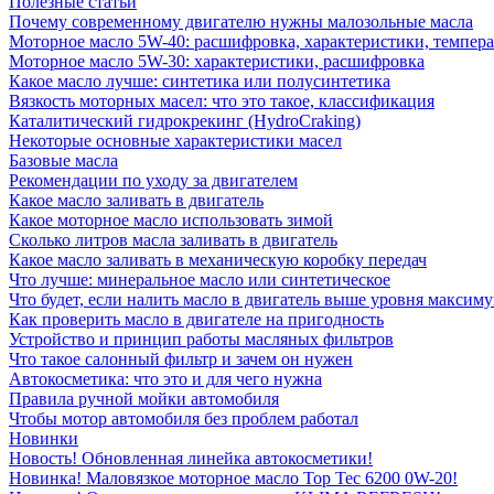
Полезные статьи
Почему современному двигателю нужны малозольные масла
Моторное масло 5W-40: расшифровка, характеристики, темпе
Моторное масло 5W-30: характеристики, расшифровка
Какое масло лучше: синтетика или полусинтетика
Вязкость моторных масел: что это такое, классификация
Каталитический гидрокрекинг (НydroСraking)
Некоторые основные характеристики масел
Базовые масла
Рекомендации по уходу за двигателем
Какое масло заливать в двигатель
Какое моторное масло использовать зимой
Сколько литров масла заливать в двигатель
Какое масло заливать в механическую коробку передач
Что лучше: минеральное масло или синтетическое
Что будет, если налить масло в двигатель выше уровня максим
Как проверить масло в двигателе на пригодность
Устройство и принцип работы масляных фильтров
Что такое салонный фильтр и зачем он нужен
Автокосметика: что это и для чего нужна
Правила ручной мойки автомобиля
Чтобы мотор автомобиля без проблем работал
Новинки
Новость! Обновленная линейка автокосметики!
Новинка! Маловязкое моторное масло Top Tec 6200 0W-20!