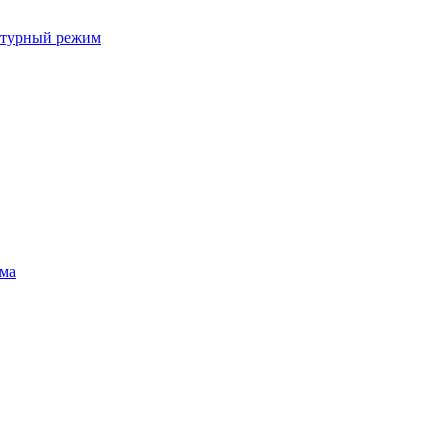
ратурный режим
ума