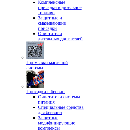
Комплексные
присадки в дизельное
топливо
Защитные и
смазывающие
присадки
Очистители
дизельных двигателей
Промывки масляной
системы
Присадки в бензин
Очистители системы
питания
Специальные срeдства
для бензина
Защитные
модифицирующие
комплексы