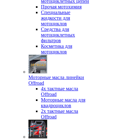
мотоциклетных цепей
Прочая мотохимия
Специальные
жидкости для
мотоциклов
Средства для
мотоциклетных
фильтров
Косметика для
мотоциклов
Моторные масла линейки
Offroad
4х тактные масла
Offroad
Моторные масла для
квадроциклов
2х тактные масла
Offroad