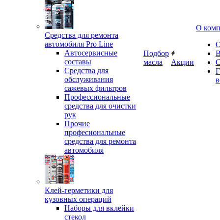
О ком
Средства для ремонта
автомобиля Pro Line
О
Автосервисные
Подбор
В
составы
масла
Акции
С
Средства для
Г
обслуживания
в
сажевых фильтров
Профессиональные
средства для очистки
рук
Прочие
професиональные
средства для ремонта
автомобиля
Клей-герметики для
кузовных операций
Наборы для вклейки
стекол