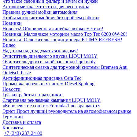
Что такое салонный фильтр и зачем он нужен
Автокосметика: что это и для чего нужна
Правила ручной мойки автомобиля
Чтобы мотор автомобиля без проблем работал
Новинки
Новость! Обновленная линейка автокосметики!
Новинка! Маловязкое моторное масло Top Tec 6200 0W-20!
Новинка! Освежитель кондиционера KLIMA REFRESH!
Видео
Над этим надо задуматься каждому!
Очиститель дизельного впуска LIQUI MOLY
Очиститель дроссельной заслонки liqui moly
Синтетическая смазка для тормозной системы Bremsen Anti
Quietsch Paste
Антифрикционная присадка Cera Tec
Промывка дизельных систем Diesel Spulung
Новости
График работы в праздники!
Стартовала рекламная кампания LIQUI MOLY
«Королевские гонки» Formula-1 возвращаются
Эрнст Прост лучший руководитель на автомобильном рынке
Германии
Доставка и оплата
Контакты
+7 (343) 237-24-00