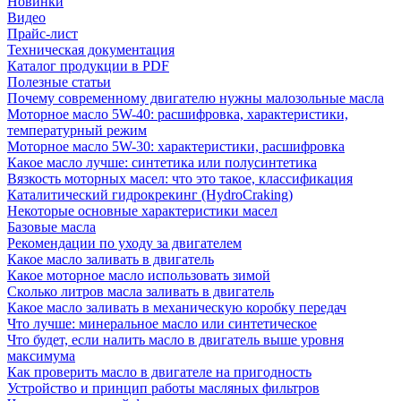
Новинки
Видео
Прайс-лист
Техническая документация
Каталог продукции в PDF
Полезные статьи
Почему современному двигателю нужны малозольные масла
Моторное масло 5W-40: расшифровка, характеристики,
температурный режим
Моторное масло 5W-30: характеристики, расшифровка
Какое масло лучше: синтетика или полусинтетика
Вязкость моторных масел: что это такое, классификация
Каталитический гидрокрекинг (НydroСraking)
Некоторые основные характеристики масел
Базовые масла
Рекомендации по уходу за двигателем
Какое масло заливать в двигатель
Какое моторное масло использовать зимой
Сколько литров масла заливать в двигатель
Какое масло заливать в механическую коробку передач
Что лучше: минеральное масло или синтетическое
Что будет, если налить масло в двигатель выше уровня
максимума
Как проверить масло в двигателе на пригодность
Устройство и принцип работы масляных фильтров