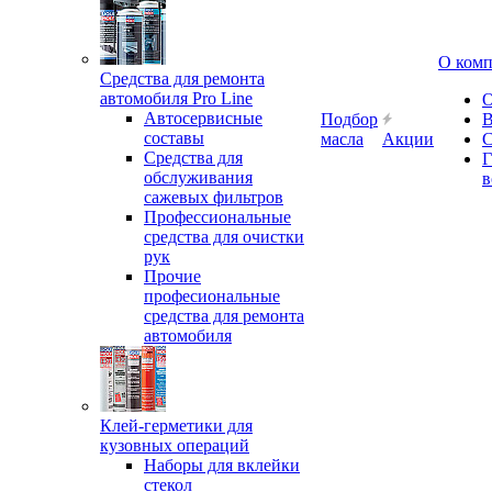
О ком
Средства для ремонта
автомобиля Pro Line
О
Автосервисные
Подбор
В
составы
масла
Акции
С
Средства для
Г
обслуживания
в
сажевых фильтров
Профессиональные
средства для очистки
рук
Прочие
професиональные
средства для ремонта
автомобиля
Клей-герметики для
кузовных операций
Наборы для вклейки
стекол