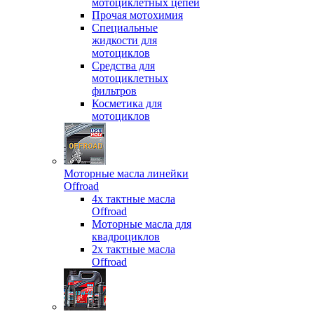
мотоциклетных цепей
Прочая мотохимия
Специальные
жидкости для
мотоциклов
Средства для
мотоциклетных
фильтров
Косметика для
мотоциклов
Моторные масла линейки
Offroad
4х тактные масла
Offroad
Моторные масла для
квадроциклов
2х тактные масла
Offroad