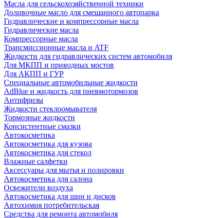
Масла для сельскохозяйственной техники
Доливочные масло для смешанного автопарка
Гидравлические и компрессорные масла
Гидравлические масла
Компрессорные масла
Трансмиссионные масла и ATF
Жидкости для гидравлических систем автомобиля
Для МКПП и приводных мостов
Для АКПП и ГУР
Специальные автомобильные жидкости
AdBlue и жидкость для пневмотормозов
Антифризы
Жидкости стеклоомывателя
Тормозные жидкости
Консистентные смазки
Автокосметика
Автокосметика для кузова
Автокосметика для стекол
Влажные салфетки
Аксессуары для мытья и полировки
Автокосметика для салона
Освежители воздуха
Автокосметика для шин и дисков
Автохимия потребительская
Средства для ремонта автомобиля