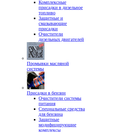
Комплексные
присадки в дизельное
топливо
Защитные и
смазывающие
присадки
Очистители
дизельных двигателей
Промывки масляной
системы
Присадки в бензин
Очистители системы
питания
Специальные срeдства
для бензина
Защитные
модифицирующие
комплексы