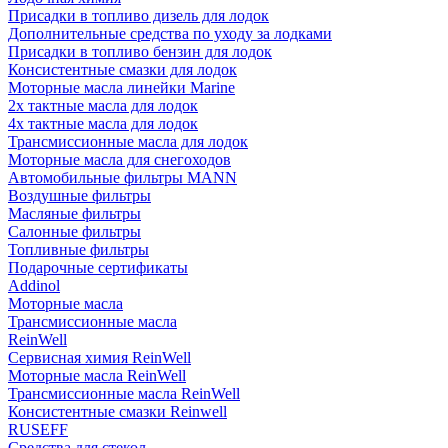
Присадки в топливо дизель для лодок
Дополнительные средства по уходу за лодками
Присадки в топливо бензин для лодок
Консистентные смазки для лодок
Моторные масла линейки Marine
2х тактные масла для лодок
4х тактные масла для лодок
Трансмиссионные масла для лодок
Моторные масла для снегоходов
Автомобильные фильтры MANN
Воздушные фильтры
Масляные фильтры
Салонные фильтры
Топливные фильтры
Подарочные сертификаты
Addinol
Моторные масла
Трансмиссионные масла
ReinWell
Сервисная химия ReinWell
Моторные масла ReinWell
Трансмиссионные масла ReinWell
Консистентные смазки Reinwell
RUSEFF
Средства для стекол