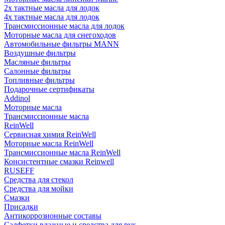
2х тактные масла для лодок
4х тактные масла для лодок
Трансмиссионные масла для лодок
Моторные масла для снегоходов
Автомобильные фильтры MANN
Воздушные фильтры
Масляные фильтры
Салонные фильтры
Топливные фильтры
Подарочные сертификаты
Addinol
Моторные масла
Трансмиссионные масла
ReinWell
Сервисная химия ReinWell
Моторные масла ReinWell
Трансмиссионные масла ReinWell
Консистентные смазки Reinwell
RUSEFF
Средства для стекол
Средства для мойки
Смазки
Присадки
Антикоррозионные составы
Салфетки влажные и средства для рук