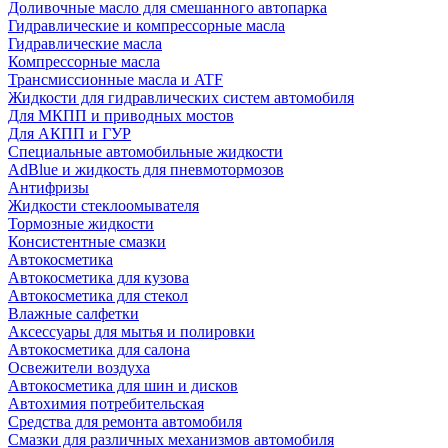
Доливочные масло для смешанного автопарка
Гидравлические и компрессорные масла
Гидравлические масла
Компрессорные масла
Трансмиссионные масла и ATF
Жидкости для гидравлических систем автомобиля
Для МКПП и приводных мостов
Для АКПП и ГУР
Специальные автомобильные жидкости
AdBlue и жидкость для пневмотормозов
Антифризы
Жидкости стеклоомывателя
Тормозные жидкости
Консистентные смазки
Автокосметика
Автокосметика для кузова
Автокосметика для стекол
Влажные салфетки
Аксессуары для мытья и полировки
Автокосметика для салона
Освежители воздуха
Автокосметика для шин и дисков
Автохимия потребительская
Средства для ремонта автомобиля
Смазки для различных механизмов автомобиля