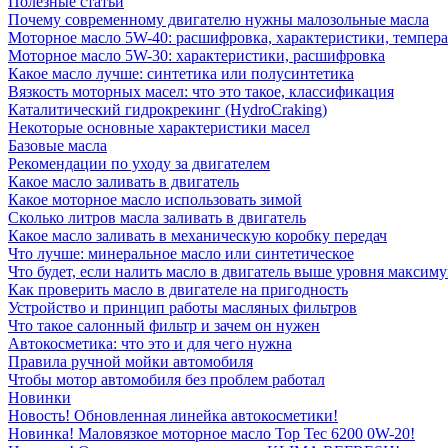
Полезные статьи
Почему современному двигателю нужны малозольные масла
Моторное масло 5W-40: расшифровка, характеристики, темпе
Моторное масло 5W-30: характеристики, расшифровка
Какое масло лучше: синтетика или полусинтетика
Вязкость моторных масел: что это такое, классификация
Каталитический гидрокрекинг (НydroСraking)
Некоторые основные характеристики масел
Базовые масла
Рекомендации по уходу за двигателем
Какое масло заливать в двигатель
Какое моторное масло использовать зимой
Сколько литров масла заливать в двигатель
Какое масло заливать в механическую коробку передач
Что лучше: минеральное масло или синтетическое
Что будет, если налить масло в двигатель выше уровня максим
Как проверить масло в двигателе на пригодность
Устройство и принцип работы масляных фильтров
Что такое салонный фильтр и зачем он нужен
Автокосметика: что это и для чего нужна
Правила ручной мойки автомобиля
Чтобы мотор автомобиля без проблем работал
Новинки
Новость! Обновленная линейка автокосметики!
Новинка! Маловязкое моторное масло Top Tec 6200 0W-20!