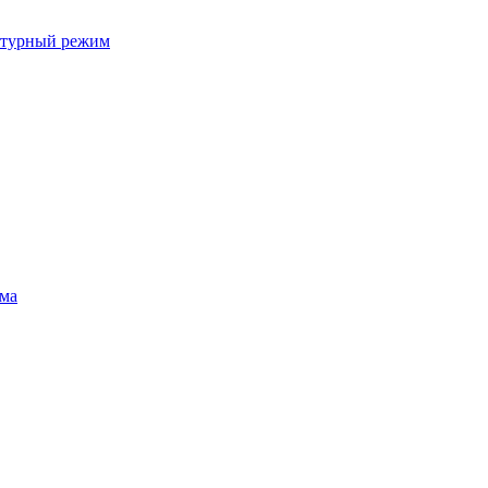
ратурный режим
ума