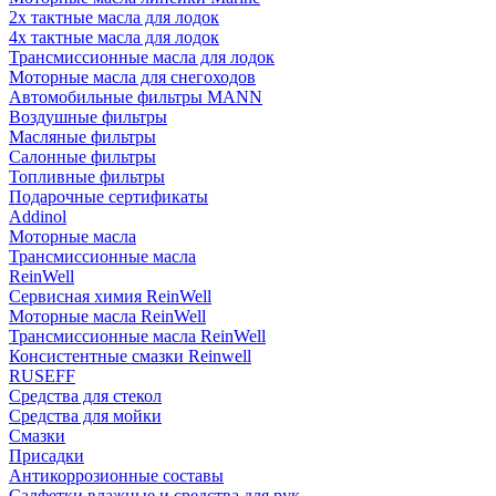
2х тактные масла для лодок
4х тактные масла для лодок
Трансмиссионные масла для лодок
Моторные масла для снегоходов
Автомобильные фильтры MANN
Воздушные фильтры
Масляные фильтры
Салонные фильтры
Топливные фильтры
Подарочные сертификаты
Addinol
Моторные масла
Трансмиссионные масла
ReinWell
Сервисная химия ReinWell
Моторные масла ReinWell
Трансмиссионные масла ReinWell
Консистентные смазки Reinwell
RUSEFF
Средства для стекол
Средства для мойки
Смазки
Присадки
Антикоррозионные составы
Салфетки влажные и средства для рук