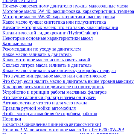
Полезные статьи
Почему современному двигателю нужны малозольные масла
Моторное масло 5W-40: расшифровка, характеристики, темпе
Моторное масло 5W-30: характеристики, расшифровка
Какое масло лучше: синтетика или полусинтетика
Вязкость моторных масел: что это такое, классификация
Каталитический гидрокрекинг (НydroСraking)
Некоторые основные характеристики масел
Базовые масла
Рекомендации по уходу за двигателем
Какое масло заливать в двигатель
Какое моторное масло использовать зимой
Сколько литров масла заливать в двигатель
Какое масло заливать в механическую коробку передач
Что лучше: минеральное масло или синтетическое
Что будет, если налить масло в двигатель выше уровня максим
Как проверить масло в двигателе на пригодность
Устройство и принцип работы масляных фильтров
Что такое салонный фильтр и зачем он нужен
Автокосметика: что это и для чего нужна
Правила ручной мойки автомобиля
Чтобы мотор автомобиля без проблем работал
Новинки
Новость! Обновленная линейка автокосметики!
Новинка! Маловязкое моторное масло Top Tec 6200 0W-20!