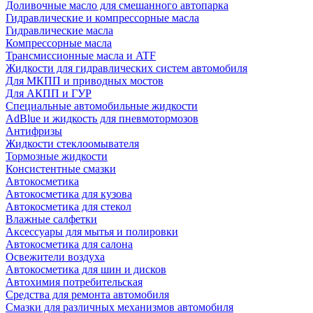
Доливочные масло для смешанного автопарка
Гидравлические и компрессорные масла
Гидравлические масла
Компрессорные масла
Трансмиссионные масла и ATF
Жидкости для гидравлических систем автомобиля
Для МКПП и приводных мостов
Для АКПП и ГУР
Специальные автомобильные жидкости
AdBlue и жидкость для пневмотормозов
Антифризы
Жидкости стеклоомывателя
Тормозные жидкости
Консистентные смазки
Автокосметика
Автокосметика для кузова
Автокосметика для стекол
Влажные салфетки
Аксессуары для мытья и полировки
Автокосметика для салона
Освежители воздуха
Автокосметика для шин и дисков
Автохимия потребительская
Средства для ремонта автомобиля
Смазки для различных механизмов автомобиля