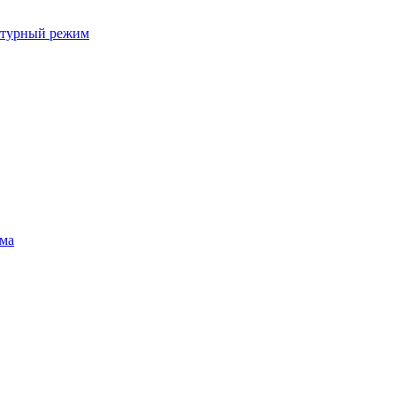
ратурный режим
ума