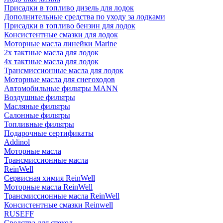
Присадки в топливо дизель для лодок
Дополнительные средства по уходу за лодками
Присадки в топливо бензин для лодок
Консистентные смазки для лодок
Моторные масла линейки Marine
2х тактные масла для лодок
4х тактные масла для лодок
Трансмиссионные масла для лодок
Моторные масла для снегоходов
Автомобильные фильтры MANN
Воздушные фильтры
Масляные фильтры
Салонные фильтры
Топливные фильтры
Подарочные сертификаты
Addinol
Моторные масла
Трансмиссионные масла
ReinWell
Сервисная химия ReinWell
Моторные масла ReinWell
Трансмиссионные масла ReinWell
Консистентные смазки Reinwell
RUSEFF
Средства для стекол