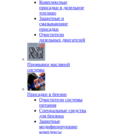
Комплексные
присадки в дизельное
топливо
Защитные и
смазывающие
присадки
Очистители
дизельных двигателей
Промывки масляной
системы
Присадки в бензин
Очистители системы
питания
Специальные срeдства
для бензина
Защитные
модифицирующие
комплексы