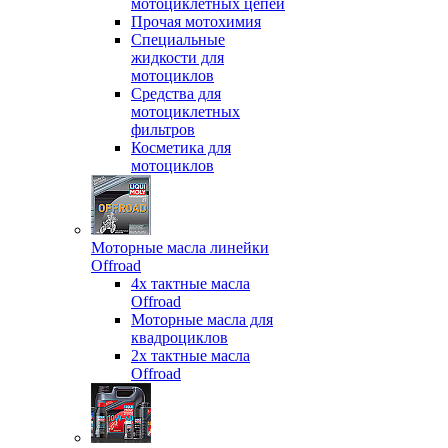
мотоциклетных цепей
Прочая мотохимия
Специальные
жидкости для
мотоциклов
Средства для
мотоциклетных
фильтров
Косметика для
мотоциклов
Моторные масла линейки
Offroad
4х тактные масла
Offroad
Моторные масла для
квадроциклов
2х тактные масла
Offroad