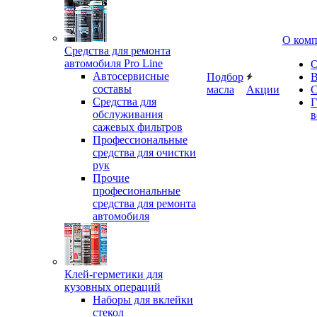
О ком
Средства для ремонта
автомобиля Pro Line
О
Автосервисные
Подбор
В
составы
масла
Акции
С
Средства для
Г
обслуживания
в
сажевых фильтров
Профессиональные
средства для очистки
рук
Прочие
професиональные
средства для ремонта
автомобиля
Клей-герметики для
кузовных операций
Наборы для вклейки
стекол