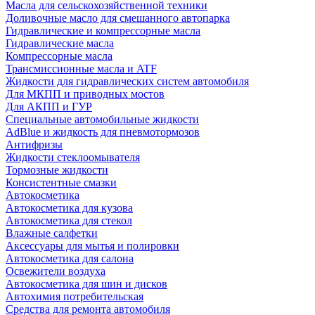
Масла для сельскохозяйственной техники
Доливочные масло для смешанного автопарка
Гидравлические и компрессорные масла
Гидравлические масла
Компрессорные масла
Трансмиссионные масла и ATF
Жидкости для гидравлических систем автомобиля
Для МКПП и приводных мостов
Для АКПП и ГУР
Специальные автомобильные жидкости
AdBlue и жидкость для пневмотормозов
Антифризы
Жидкости стеклоомывателя
Тормозные жидкости
Консистентные смазки
Автокосметика
Автокосметика для кузова
Автокосметика для стекол
Влажные салфетки
Аксессуары для мытья и полировки
Автокосметика для салона
Освежители воздуха
Автокосметика для шин и дисков
Автохимия потребительская
Средства для ремонта автомобиля