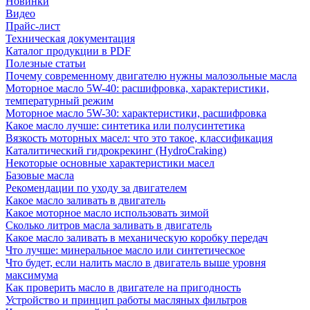
Новинки
Видео
Прайс-лист
Техническая документация
Каталог продукции в PDF
Полезные статьи
Почему современному двигателю нужны малозольные масла
Моторное масло 5W-40: расшифровка, характеристики,
температурный режим
Моторное масло 5W-30: характеристики, расшифровка
Какое масло лучше: синтетика или полусинтетика
Вязкость моторных масел: что это такое, классификация
Каталитический гидрокрекинг (НydroСraking)
Некоторые основные характеристики масел
Базовые масла
Рекомендации по уходу за двигателем
Какое масло заливать в двигатель
Какое моторное масло использовать зимой
Сколько литров масла заливать в двигатель
Какое масло заливать в механическую коробку передач
Что лучше: минеральное масло или синтетическое
Что будет, если налить масло в двигатель выше уровня
максимума
Как проверить масло в двигателе на пригодность
Устройство и принцип работы масляных фильтров