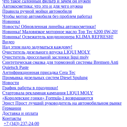
Что такое салонный фильтр и зачем он нужен
Автокосметика: что это и для чего нужна
Правила ручной мойки автомобиля
Чтобы мотор автомобиля без проблем работал
Новинки
Новость! Обновленная линейка автокосметики!
Новинка! Маловязкое моторное масло Top Tec 6200 0W-20!
Новинка! Освежитель кондиционера KLIMA REFRESH!
Видео
Над этим надо задуматься каждому!
Очиститель дизельного впуска LIQUI MOLY
Очиститель дроссельной заслонки liqui moly
Синтетическая смазка для тормозной системы Bremsen Anti
Quietsch Paste
Антифрикционная присадка Cera Tec
Промывка дизельных систем Diesel Spulung
Новости
График работы в праздники!
Стартовала рекламная кампания LIQUI MOLY
«Королевские гонки» Formula-1 возвращаются
Эрнст Прост лучший руководитель на автомобильном рынке
Германии
Доставка и оплата
Контакты
+7 (343) 237-24-00