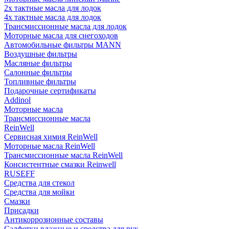
2х тактные масла для лодок
4х тактные масла для лодок
Трансмиссионные масла для лодок
Моторные масла для снегоходов
Автомобильные фильтры MANN
Воздушные фильтры
Масляные фильтры
Салонные фильтры
Топливные фильтры
Подарочные сертификаты
Addinol
Моторные масла
Трансмиссионные масла
ReinWell
Сервисная химия ReinWell
Моторные масла ReinWell
Трансмиссионные масла ReinWell
Консистентные смазки Reinwell
RUSEFF
Средства для стекол
Средства для мойки
Смазки
Присадки
Антикоррозионные составы
Салфетки влажные и средства для рук