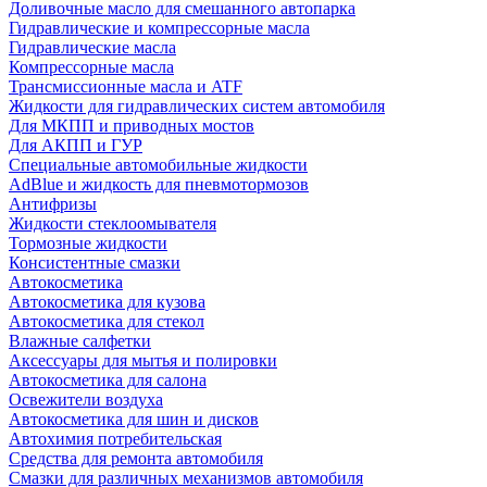
Доливочные масло для смешанного автопарка
Гидравлические и компрессорные масла
Гидравлические масла
Компрессорные масла
Трансмиссионные масла и ATF
Жидкости для гидравлических систем автомобиля
Для МКПП и приводных мостов
Для АКПП и ГУР
Специальные автомобильные жидкости
AdBlue и жидкость для пневмотормозов
Антифризы
Жидкости стеклоомывателя
Тормозные жидкости
Консистентные смазки
Автокосметика
Автокосметика для кузова
Автокосметика для стекол
Влажные салфетки
Аксессуары для мытья и полировки
Автокосметика для салона
Освежители воздуха
Автокосметика для шин и дисков
Автохимия потребительская
Средства для ремонта автомобиля
Смазки для различных механизмов автомобиля