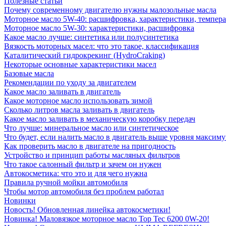
Полезные статьи
Почему современному двигателю нужны малозольные масла
Моторное масло 5W-40: расшифровка, характеристики, темпе
Моторное масло 5W-30: характеристики, расшифровка
Какое масло лучше: синтетика или полусинтетика
Вязкость моторных масел: что это такое, классификация
Каталитический гидрокрекинг (НydroСraking)
Некоторые основные характеристики масел
Базовые масла
Рекомендации по уходу за двигателем
Какое масло заливать в двигатель
Какое моторное масло использовать зимой
Сколько литров масла заливать в двигатель
Какое масло заливать в механическую коробку передач
Что лучше: минеральное масло или синтетическое
Что будет, если налить масло в двигатель выше уровня максим
Как проверить масло в двигателе на пригодность
Устройство и принцип работы масляных фильтров
Что такое салонный фильтр и зачем он нужен
Автокосметика: что это и для чего нужна
Правила ручной мойки автомобиля
Чтобы мотор автомобиля без проблем работал
Новинки
Новость! Обновленная линейка автокосметики!
Новинка! Маловязкое моторное масло Top Tec 6200 0W-20!