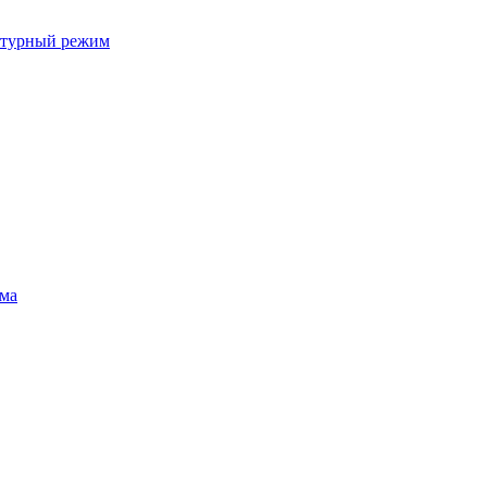
ратурный режим
ума