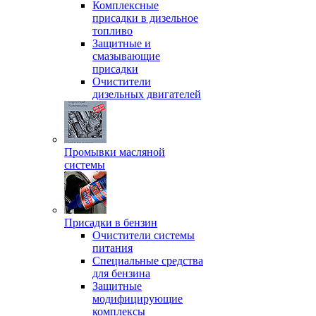
Комплексные
присадки в дизельное
топливо
Защитные и
смазывающие
присадки
Очистители
дизельных двигателей
Промывки масляной
системы
Присадки в бензин
Очистители системы
питания
Специальные срeдства
для бензина
Защитные
модифицирующие
комплексы