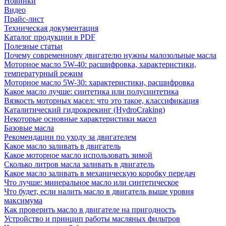
Новинки
Видео
Прайс-лист
Техническая документация
Каталог продукции в PDF
Полезные статьи
Почему современному двигателю нужны малозольные масла
Моторное масло 5W-40: расшифровка, характеристики,
температурный режим
Моторное масло 5W-30: характеристики, расшифровка
Какое масло лучше: синтетика или полусинтетика
Вязкость моторных масел: что это такое, классификация
Каталитический гидрокрекинг (НydroСraking)
Некоторые основные характеристики масел
Базовые масла
Рекомендации по уходу за двигателем
Какое масло заливать в двигатель
Какое моторное масло использовать зимой
Сколько литров масла заливать в двигатель
Какое масло заливать в механическую коробку передач
Что лучше: минеральное масло или синтетическое
Что будет, если налить масло в двигатель выше уровня
максимума
Как проверить масло в двигателе на пригодность
Устройство и принцип работы масляных фильтров