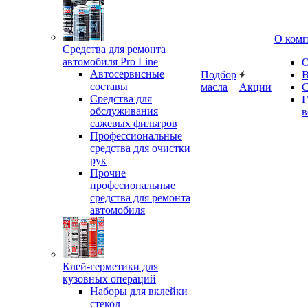
О ком
Средства для ремонта
автомобиля Pro Line
О
Автосервисные
Подбор
В
составы
масла
Акции
С
Средства для
Г
обслуживания
в
сажевых фильтров
Профессиональные
средства для очистки
рук
Прочие
професиональные
средства для ремонта
автомобиля
Клей-герметики для
кузовных операций
Наборы для вклейки
стекол