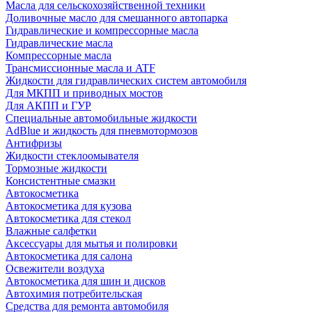
Масла для сельскохозяйственной техники
Доливочные масло для смешанного автопарка
Гидравлические и компрессорные масла
Гидравлические масла
Компрессорные масла
Трансмиссионные масла и ATF
Жидкости для гидравлических систем автомобиля
Для МКПП и приводных мостов
Для АКПП и ГУР
Специальные автомобильные жидкости
AdBlue и жидкость для пневмотормозов
Антифризы
Жидкости стеклоомывателя
Тормозные жидкости
Консистентные смазки
Автокосметика
Автокосметика для кузова
Автокосметика для стекол
Влажные салфетки
Аксессуары для мытья и полировки
Автокосметика для салона
Освежители воздуха
Автокосметика для шин и дисков
Автохимия потребительская
Средства для ремонта автомобиля