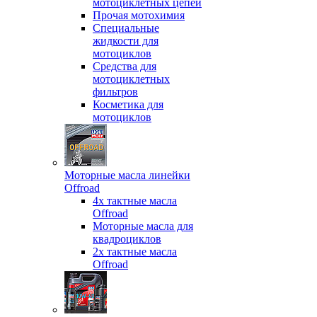
мотоциклетных цепей
Прочая мотохимия
Специальные
жидкости для
мотоциклов
Средства для
мотоциклетных
фильтров
Косметика для
мотоциклов
Моторные масла линейки
Offroad
4х тактные масла
Offroad
Моторные масла для
квадроциклов
2х тактные масла
Offroad