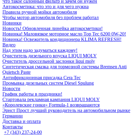
Что такое салонный фильтр и зачем он нужен
Автокосметика: что это и для чего нужна
Правила ручной мойки автомобиля
Чтобы мотор автомобиля без проблем работал
Новинки
Новость! Обновленная линейка автокосметики!
Новинка! Маловязкое моторное масло Top Tec 6200 0W-20!
Новинка! Освежитель кондиционера KLIMA REFRESH!
Видео
Над этим надо задуматься каждому!
Очиститель дизельного впуска LIQUI MOLY
Очиститель дроссельной заслонки liqui moly
Синтетическая смазка для тормозной системы Bremsen Anti
Quietsch Paste
Антифрикционная присадка Cera Tec
Промывка дизельных систем Diesel Spulung
Новости
График работы в праздники!
Стартовала рекламная кампания LIQUI MOLY
«Королевские гонки» Formula-1 возвращаются
Эрнст Прост лучший руководитель на автомобильном рынке
Германии
Доставка и оплата
Контакты
+7 (343) 237-24-00