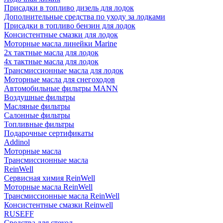
Присадки в топливо дизель для лодок
Дополнительные средства по уходу за лодками
Присадки в топливо бензин для лодок
Консистентные смазки для лодок
Моторные масла линейки Marine
2х тактные масла для лодок
4х тактные масла для лодок
Трансмиссионные масла для лодок
Моторные масла для снегоходов
Автомобильные фильтры MANN
Воздушные фильтры
Масляные фильтры
Салонные фильтры
Топливные фильтры
Подарочные сертификаты
Addinol
Моторные масла
Трансмиссионные масла
ReinWell
Сервисная химия ReinWell
Моторные масла ReinWell
Трансмиссионные масла ReinWell
Консистентные смазки Reinwell
RUSEFF
Средства для стекол