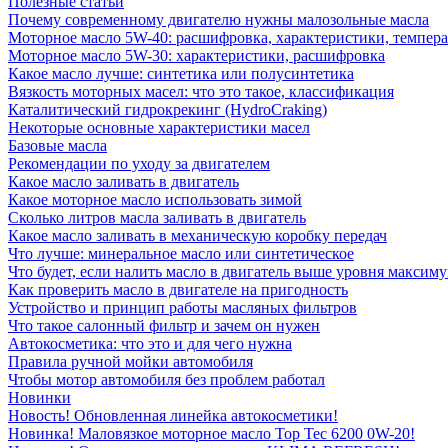
Полезные статьи
Почему современному двигателю нужны малозольные масла
Моторное масло 5W-40: расшифровка, характеристики, темпе
Моторное масло 5W-30: характеристики, расшифровка
Какое масло лучше: синтетика или полусинтетика
Вязкость моторных масел: что это такое, классификация
Каталитический гидрокрекинг (НydroСraking)
Некоторые основные характеристики масел
Базовые масла
Рекомендации по уходу за двигателем
Какое масло заливать в двигатель
Какое моторное масло использовать зимой
Сколько литров масла заливать в двигатель
Какое масло заливать в механическую коробку передач
Что лучше: минеральное масло или синтетическое
Что будет, если налить масло в двигатель выше уровня максим
Как проверить масло в двигателе на пригодность
Устройство и принцип работы масляных фильтров
Что такое салонный фильтр и зачем он нужен
Автокосметика: что это и для чего нужна
Правила ручной мойки автомобиля
Чтобы мотор автомобиля без проблем работал
Новинки
Новость! Обновленная линейка автокосметики!
Новинка! Маловязкое моторное масло Top Tec 6200 0W-20!