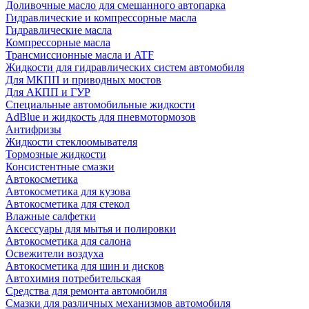
Доливочные масло для смешанного автопарка
Гидравлические и компрессорные масла
Гидравлические масла
Компрессорные масла
Трансмиссионные масла и ATF
Жидкости для гидравлических систем автомобиля
Для МКПП и приводных мостов
Для АКПП и ГУР
Специальные автомобильные жидкости
AdBlue и жидкость для пневмотормозов
Антифризы
Жидкости стеклоомывателя
Тормозные жидкости
Консистентные смазки
Автокосметика
Автокосметика для кузова
Автокосметика для стекол
Влажные салфетки
Аксессуары для мытья и полировки
Автокосметика для салона
Освежители воздуха
Автокосметика для шин и дисков
Автохимия потребительская
Средства для ремонта автомобиля
Смазки для различных механизмов автомобиля