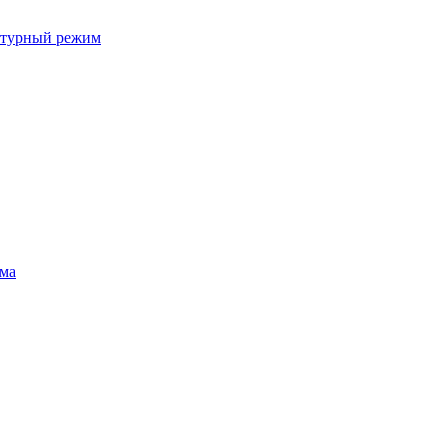
ратурный режим
ума