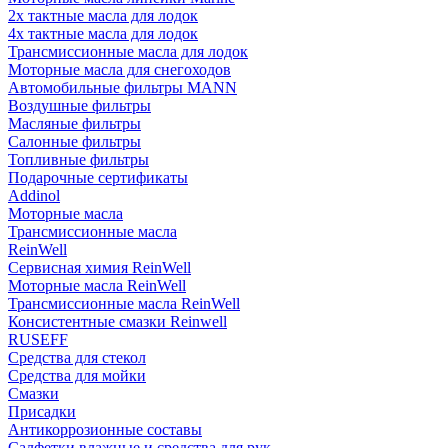
2х тактные масла для лодок
4х тактные масла для лодок
Трансмиссионные масла для лодок
Моторные масла для снегоходов
Автомобильные фильтры MANN
Воздушные фильтры
Масляные фильтры
Салонные фильтры
Топливные фильтры
Подарочные сертификаты
Addinol
Моторные масла
Трансмиссионные масла
ReinWell
Сервисная химия ReinWell
Моторные масла ReinWell
Трансмиссионные масла ReinWell
Консистентные смазки Reinwell
RUSEFF
Средства для стекол
Средства для мойки
Смазки
Присадки
Антикоррозионные составы
Салфетки влажные и средства для рук