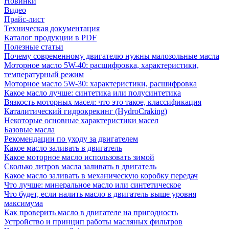
Новинки
Видео
Прайс-лист
Техническая документация
Каталог продукции в PDF
Полезные статьи
Почему современному двигателю нужны малозольные масла
Моторное масло 5W-40: расшифровка, характеристики,
температурный режим
Моторное масло 5W-30: характеристики, расшифровка
Какое масло лучше: синтетика или полусинтетика
Вязкость моторных масел: что это такое, классификация
Каталитический гидрокрекинг (НydroСraking)
Некоторые основные характеристики масел
Базовые масла
Рекомендации по уходу за двигателем
Какое масло заливать в двигатель
Какое моторное масло использовать зимой
Сколько литров масла заливать в двигатель
Какое масло заливать в механическую коробку передач
Что лучше: минеральное масло или синтетическое
Что будет, если налить масло в двигатель выше уровня
максимума
Как проверить масло в двигателе на пригодность
Устройство и принцип работы масляных фильтров