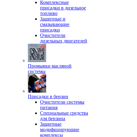
Комплексные
присадки в дизельное
топливо
Защитные и
смазывающие
присадки
Очистители
дизельных двигателей
Промывки масляной
системы
Присадки в бензин
Очистители системы
питания
Специальные срeдства
для бензина
Защитные
модифицирующие
комплексы