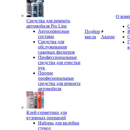
О ком
Средства для ремонта
автомобиля Pro Line
О
Автосервисные
Подбор
В
составы
масла
Акции
С
Средства для
Г
обслуживания
в
сажевых фильтров
Профессиональные
средства для очистки
рук
Прочие
професиональные
средства для ремонта
автомобиля
Клей-герметики для
кузовных операций
Наборы для вклейки
стекол