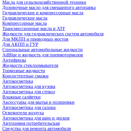
Масла для сельскохозяйственной техники
Доливочные масло для смешанного автопарка
Гидравлические и компрессорные масла
Гидравлические масла
Компрессорные масла
Трансмиссионные масла и ATF
Жидкости для гидравлических систем автомобиля
Для МКПП и приводных мостов
Для АКПП и ГУР
Специальные автомобильные жидкости
AdBlue и жидкость для пневмотормозов
Антифризы
Жидкости стеклоомывателя
Тормозные жидкости
Консистентные смазки
Автокосметика
Автокосметика для кузова
Автокосметика для стекол
Влажные салфетки
Аксессуары для мытья и полировки
Автокосметика для салона
Освежители воздуха
Автокосметика для шин и дисков
Автохимия потребительская
Средства для ремонта автомобиля