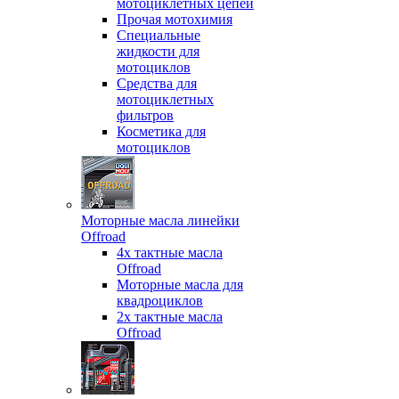
мотоциклетных цепей
Прочая мотохимия
Специальные
жидкости для
мотоциклов
Средства для
мотоциклетных
фильтров
Косметика для
мотоциклов
Моторные масла линейки
Offroad
4х тактные масла
Offroad
Моторные масла для
квадроциклов
2х тактные масла
Offroad