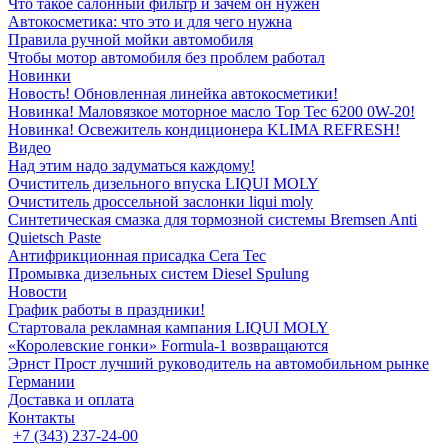
Что такое салонный фильтр и зачем он нужен
Автокосметика: что это и для чего нужна
Правила ручной мойки автомобиля
Чтобы мотор автомобиля без проблем работал
Новинки
Новость! Обновленная линейка автокосметики!
Новинка! Маловязкое моторное масло Top Tec 6200 0W-20!
Новинка! Освежитель кондиционера KLIMA REFRESH!
Видео
Над этим надо задуматься каждому!
Очиститель дизельного впуска LIQUI MOLY
Очиститель дроссельной заслонки liqui moly
Синтетическая смазка для тормозной системы Bremsen Anti
Quietsch Paste
Антифрикционная присадка Cera Tec
Промывка дизельных систем Diesel Spulung
Новости
График работы в праздники!
Стартовала рекламная кампания LIQUI MOLY
«Королевские гонки» Formula-1 возвращаются
Эрнст Прост лучший руководитель на автомобильном рынке
Германии
Доставка и оплата
Контакты
+7 (343) 237-24-00