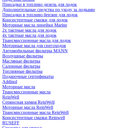
Присадки в топливо дизель для лодок
Дополнительные средства по уходу за лодками
Присадки в топливо бензин для лодок
Консистентные смазки для лодок
Моторные масла линейки Marine
2х тактные масла для лодок
4х тактные масла для лодок
Трансмиссионные масла для лодок
Моторные масла для снегоходов
Автомобильные фильтры MANN
Воздушные фильтры
Масляные фильтры
Салонные фильтры
Топливные фильтры
Подарочные сертификаты
Addinol
Моторные масла
Трансмиссионные масла
ReinWell
Сервисная химия ReinWell
Моторные масла ReinWell
Трансмиссионные масла ReinWell
Консистентные смазки Reinwell
RUSEFF
Средства для стекол