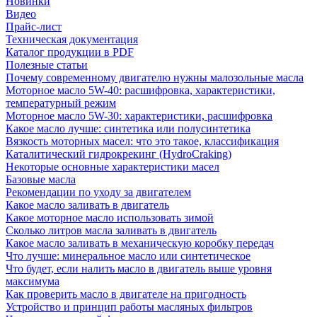
Новинки
Видео
Прайс-лист
Техническая документация
Каталог продукции в PDF
Полезные статьи
Почему современному двигателю нужны малозольные масла
Моторное масло 5W-40: расшифровка, характеристики,
температурный режим
Моторное масло 5W-30: характеристики, расшифровка
Какое масло лучше: синтетика или полусинтетика
Вязкость моторных масел: что это такое, классификация
Каталитический гидрокрекинг (НydroСraking)
Некоторые основные характеристики масел
Базовые масла
Рекомендации по уходу за двигателем
Какое масло заливать в двигатель
Какое моторное масло использовать зимой
Сколько литров масла заливать в двигатель
Какое масло заливать в механическую коробку передач
Что лучше: минеральное масло или синтетическое
Что будет, если налить масло в двигатель выше уровня
максимума
Как проверить масло в двигателе на пригодность
Устройство и принцип работы масляных фильтров