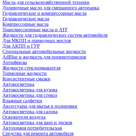
Масла для сельскохозяйственной техники
Доливочные масло для смешанного автопарка
Гидравлические и компрессорные масла
Гидравлические масла
Компрессорные масла
Трансмиссионные масла и ATF
Жидкости для гидравлических систем автомобиля
Для МКПП и приводных мостов
Для АКПП и ГУР
Специальные автомобильные жидкости
AdBlue и жидкость для пневмотормозов
Антифризы
Жидкости стеклоомывателя
Тормозные жидкости
Консистентные смазки
Автокосметика
Автокосметика для кузова
Автокосметика для стекол
Влажные салфетки
Аксессуары для мытья и полировки
Автокосметика для салона
Освежители воздуха
Автокосметика для шин и дисков
Автохимия потребительская
Средства для ремонта автомобиля