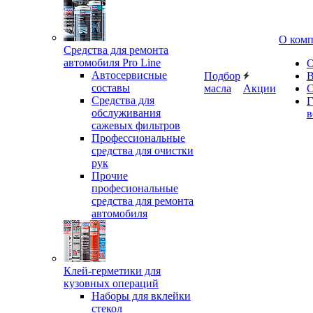
О ком
Средства для ремонта
автомобиля Pro Line
О
Автосервисные
Подбор
В
составы
масла
Акции
С
Средства для
Г
обслуживания
в
сажевых фильтров
Профессиональные
средства для очистки
рук
Прочие
професиональные
средства для ремонта
автомобиля
Клей-герметики для
кузовных операций
Наборы для вклейки
стекол