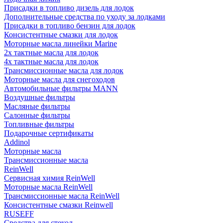
Присадки в топливо дизель для лодок
Дополнительные средства по уходу за лодками
Присадки в топливо бензин для лодок
Консистентные смазки для лодок
Моторные масла линейки Marine
2х тактные масла для лодок
4х тактные масла для лодок
Трансмиссионные масла для лодок
Моторные масла для снегоходов
Автомобильные фильтры MANN
Воздушные фильтры
Масляные фильтры
Салонные фильтры
Топливные фильтры
Подарочные сертификаты
Addinol
Моторные масла
Трансмиссионные масла
ReinWell
Сервисная химия ReinWell
Моторные масла ReinWell
Трансмиссионные масла ReinWell
Консистентные смазки Reinwell
RUSEFF
Средства для стекол