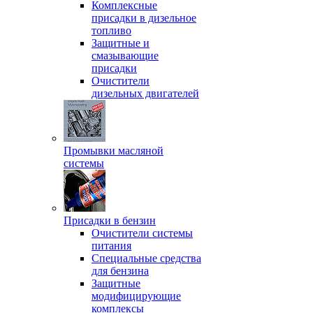
Комплексные
присадки в дизельное
топливо
Защитные и
смазывающие
присадки
Очистители
дизельных двигателей
Промывки масляной
системы
Присадки в бензин
Очистители системы
питания
Специальные срeдства
для бензина
Защитные
модифицирующие
комплексы