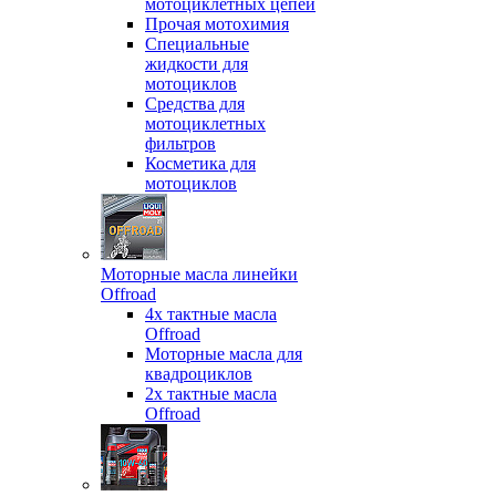
мотоциклетных цепей
Прочая мотохимия
Специальные
жидкости для
мотоциклов
Средства для
мотоциклетных
фильтров
Косметика для
мотоциклов
Моторные масла линейки
Offroad
4х тактные масла
Offroad
Моторные масла для
квадроциклов
2х тактные масла
Offroad