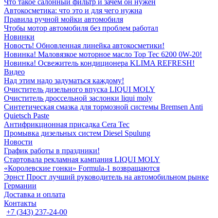
Что такое салонный фильтр и зачем он нужен
Автокосметика: что это и для чего нужна
Правила ручной мойки автомобиля
Чтобы мотор автомобиля без проблем работал
Новинки
Новость! Обновленная линейка автокосметики!
Новинка! Маловязкое моторное масло Top Tec 6200 0W-20!
Новинка! Освежитель кондиционера KLIMA REFRESH!
Видео
Над этим надо задуматься каждому!
Очиститель дизельного впуска LIQUI MOLY
Очиститель дроссельной заслонки liqui moly
Синтетическая смазка для тормозной системы Bremsen Anti
Quietsch Paste
Антифрикционная присадка Cera Tec
Промывка дизельных систем Diesel Spulung
Новости
График работы в праздники!
Стартовала рекламная кампания LIQUI MOLY
«Королевские гонки» Formula-1 возвращаются
Эрнст Прост лучший руководитель на автомобильном рынке
Германии
Доставка и оплата
Контакты
+7 (343) 237-24-00