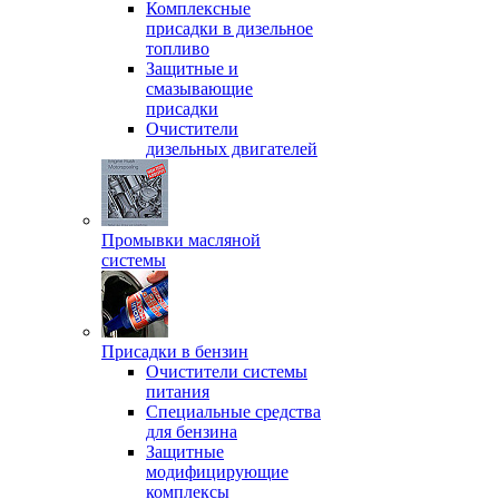
Комплексные
присадки в дизельное
топливо
Защитные и
смазывающие
присадки
Очистители
дизельных двигателей
Промывки масляной
системы
Присадки в бензин
Очистители системы
питания
Специальные срeдства
для бензина
Защитные
модифицирующие
комплексы