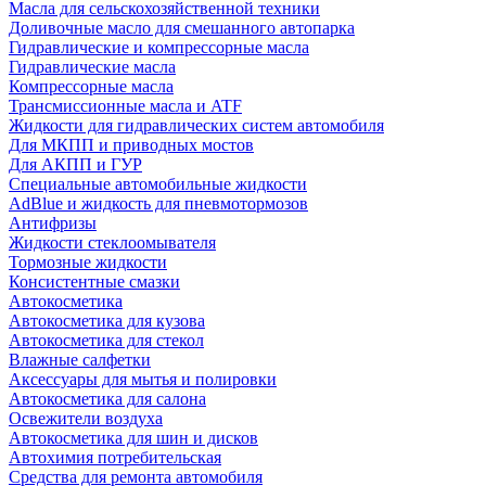
Масла для сельскохозяйственной техники
Доливочные масло для смешанного автопарка
Гидравлические и компрессорные масла
Гидравлические масла
Компрессорные масла
Трансмиссионные масла и ATF
Жидкости для гидравлических систем автомобиля
Для МКПП и приводных мостов
Для АКПП и ГУР
Специальные автомобильные жидкости
AdBlue и жидкость для пневмотормозов
Антифризы
Жидкости стеклоомывателя
Тормозные жидкости
Консистентные смазки
Автокосметика
Автокосметика для кузова
Автокосметика для стекол
Влажные салфетки
Аксессуары для мытья и полировки
Автокосметика для салона
Освежители воздуха
Автокосметика для шин и дисков
Автохимия потребительская
Средства для ремонта автомобиля