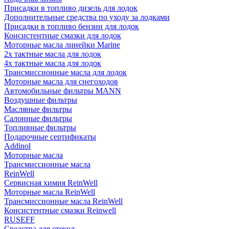
Присадки в топливо дизель для лодок
Дополнительные средства по уходу за лодками
Присадки в топливо бензин для лодок
Консистентные смазки для лодок
Моторные масла линейки Marine
2х тактные масла для лодок
4х тактные масла для лодок
Трансмиссионные масла для лодок
Моторные масла для снегоходов
Автомобильные фильтры MANN
Воздушные фильтры
Масляные фильтры
Салонные фильтры
Топливные фильтры
Подарочные сертификаты
Addinol
Моторные масла
Трансмиссионные масла
ReinWell
Сервисная химия ReinWell
Моторные масла ReinWell
Трансмиссионные масла ReinWell
Консистентные смазки Reinwell
RUSEFF
Средства для стекол