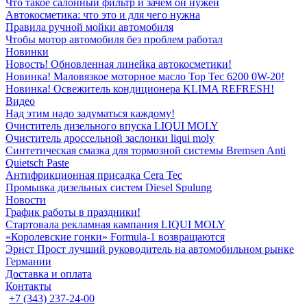
Что такое салонный фильтр и зачем он нужен
Автокосметика: что это и для чего нужна
Правила ручной мойки автомобиля
Чтобы мотор автомобиля без проблем работал
Новинки
Новость! Обновленная линейка автокосметики!
Новинка! Маловязкое моторное масло Top Tec 6200 0W-20!
Новинка! Освежитель кондиционера KLIMA REFRESH!
Видео
Над этим надо задуматься каждому!
Очиститель дизельного впуска LIQUI MOLY
Очиститель дроссельной заслонки liqui moly
Синтетическая смазка для тормозной системы Bremsen Anti
Quietsch Paste
Антифрикционная присадка Cera Tec
Промывка дизельных систем Diesel Spulung
Новости
График работы в праздники!
Стартовала рекламная кампания LIQUI MOLY
«Королевские гонки» Formula-1 возвращаются
Эрнст Прост лучший руководитель на автомобильном рынке
Германии
Доставка и оплата
Контакты
+7 (343) 237-24-00