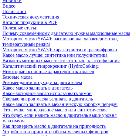
Новинки
Видео
Прайс-лист
Техническая документация
Каталог продукции в PDF
Полезные статьи
Почему современному двигателю нужны малозольные масла
Моторное масло 5W-40: расшифровка, характеристики,
температурный режим
Моторное масло 5W-30: характеристики, расшифровка
Какое масло лучше: синтетика или полусинтетика
Вязкость моторных масел: что это такое, классификация
Каталитический гидрокрекинг (НydroСraking)
Некоторые основные характеристики масел
Базовые масла
Рекомендации по уходу за двигателем
Какое масло заливать в двигатель
Какое моторное масло использовать зимой
Сколько литров масла заливать в двигатель
Какое масло заливать в механическую коробку передач
Что лучше: минеральное масло или синтетическое
Что будет, если налить масло в двигатель выше уровня
максимума
Как проверить масло в двигателе на пригодность
Устройство и принцип работы масляных фильтров