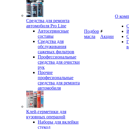
О ком
Средства для ремонта
автомобиля Pro Line
О
Автосервисные
Подбор
В
составы
масла
Акции
С
Средства для
Г
обслуживания
в
сажевых фильтров
Профессиональные
средства для очистки
рук
Прочие
професиональные
средства для ремонта
автомобиля
Клей-герметики для
кузовных операций
Наборы для вклейки
стекол