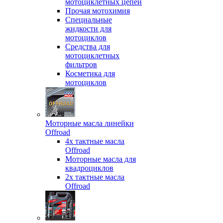
мотоциклетных цепей
Прочая мотохимия
Специальные
жидкости для
мотоциклов
Средства для
мотоциклетных
фильтров
Косметика для
мотоциклов
Моторные масла линейки
Offroad
4х тактные масла
Offroad
Моторные масла для
квадроциклов
2х тактные масла
Offroad