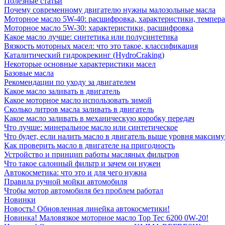
Полезные статьи
Почему современному двигателю нужны малозольные масла
Моторное масло 5W-40: расшифровка, характеристики, темпе
Моторное масло 5W-30: характеристики, расшифровка
Какое масло лучше: синтетика или полусинтетика
Вязкость моторных масел: что это такое, классификация
Каталитический гидрокрекинг (НydroСraking)
Некоторые основные характеристики масел
Базовые масла
Рекомендации по уходу за двигателем
Какое масло заливать в двигатель
Какое моторное масло использовать зимой
Сколько литров масла заливать в двигатель
Какое масло заливать в механическую коробку передач
Что лучше: минеральное масло или синтетическое
Что будет, если налить масло в двигатель выше уровня максим
Как проверить масло в двигателе на пригодность
Устройство и принцип работы масляных фильтров
Что такое салонный фильтр и зачем он нужен
Автокосметика: что это и для чего нужна
Правила ручной мойки автомобиля
Чтобы мотор автомобиля без проблем работал
Новинки
Новость! Обновленная линейка автокосметики!
Новинка! Маловязкое моторное масло Top Tec 6200 0W-20!