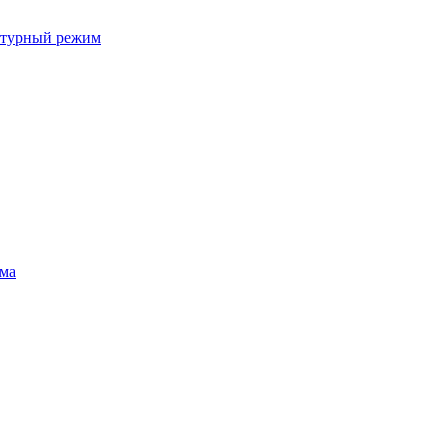
ратурный режим
ума