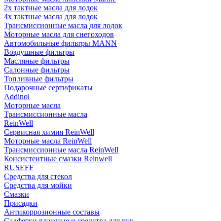
2х тактные масла для лодок
4х тактные масла для лодок
Трансмиссионные масла для лодок
Моторные масла для снегоходов
Автомобильные фильтры MANN
Воздушные фильтры
Масляные фильтры
Салонные фильтры
Топливные фильтры
Подарочные сертификаты
Addinol
Моторные масла
Трансмиссионные масла
ReinWell
Сервисная химия ReinWell
Моторные масла ReinWell
Трансмиссионные масла ReinWell
Консистентные смазки Reinwell
RUSEFF
Средства для стекол
Средства для мойки
Смазки
Присадки
Антикоррозионные составы
Салфетки влажные и средства для рук