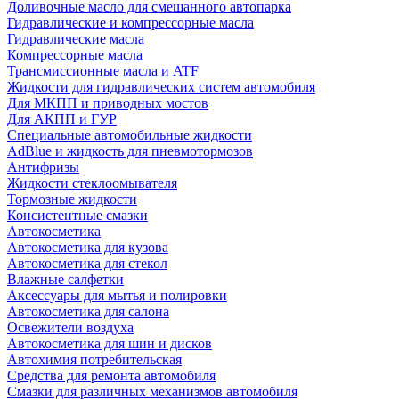
Доливочные масло для смешанного автопарка
Гидравлические и компрессорные масла
Гидравлические масла
Компрессорные масла
Трансмиссионные масла и ATF
Жидкости для гидравлических систем автомобиля
Для МКПП и приводных мостов
Для АКПП и ГУР
Специальные автомобильные жидкости
AdBlue и жидкость для пневмотормозов
Антифризы
Жидкости стеклоомывателя
Тормозные жидкости
Консистентные смазки
Автокосметика
Автокосметика для кузова
Автокосметика для стекол
Влажные салфетки
Аксессуары для мытья и полировки
Автокосметика для салона
Освежители воздуха
Автокосметика для шин и дисков
Автохимия потребительская
Средства для ремонта автомобиля
Смазки для различных механизмов автомобиля