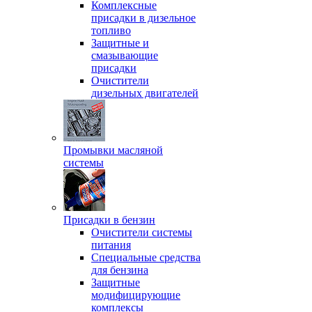
Комплексные
присадки в дизельное
топливо
Защитные и
смазывающие
присадки
Очистители
дизельных двигателей
Промывки масляной
системы
Присадки в бензин
Очистители системы
питания
Специальные срeдства
для бензина
Защитные
модифицирующие
комплексы