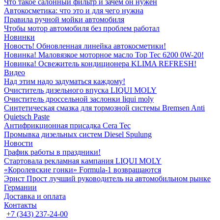
Что такое салонный фильтр и зачем он нужен
Автокосметика: что это и для чего нужна
Правила ручной мойки автомобиля
Чтобы мотор автомобиля без проблем работал
Новинки
Новость! Обновленная линейка автокосметики!
Новинка! Маловязкое моторное масло Top Tec 6200 0W-20!
Новинка! Освежитель кондиционера KLIMA REFRESH!
Видео
Над этим надо задуматься каждому!
Очиститель дизельного впуска LIQUI MOLY
Очиститель дроссельной заслонки liqui moly
Синтетическая смазка для тормозной системы Bremsen Anti
Quietsch Paste
Антифрикционная присадка Cera Tec
Промывка дизельных систем Diesel Spulung
Новости
График работы в праздники!
Стартовала рекламная кампания LIQUI MOLY
«Королевские гонки» Formula-1 возвращаются
Эрнст Прост лучший руководитель на автомобильном рынке
Германии
Доставка и оплата
Контакты
+7 (343) 237-24-00