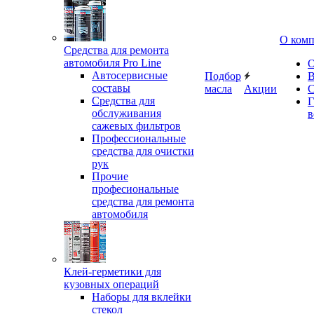
О ком
Средства для ремонта
автомобиля Pro Line
О
Автосервисные
Подбор
В
составы
масла
Акции
С
Средства для
Г
обслуживания
в
сажевых фильтров
Профессиональные
средства для очистки
рук
Прочие
професиональные
средства для ремонта
автомобиля
Клей-герметики для
кузовных операций
Наборы для вклейки
стекол