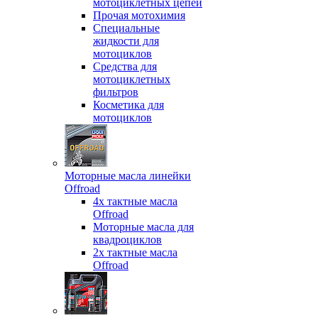
мотоциклетных цепей
Прочая мотохимия
Специальные
жидкости для
мотоциклов
Средства для
мотоциклетных
фильтров
Косметика для
мотоциклов
Моторные масла линейки
Offroad
4х тактные масла
Offroad
Моторные масла для
квадроциклов
2х тактные масла
Offroad