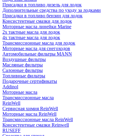
Присадки в топливо дизель для лодок
Дополнительные средства по уходу за лодками
Присадки в топливо бензин для лодок
Консистентные смазки для лодок
Моторные масла линейки Marine
2х тактные масла для лодок
4х тактные масла для лодок
Трансмиссионные масла для лодок
Моторные масла для снегоходов
Автомобильные фильтры MANN
Воздушные фильтры
Масляные фильтры
Салонные фильтры
Топливные фильтры
Подарочные сертификаты
Addinol
Моторные масла
Трансмиссионные масла
ReinWell
Сервисная химия ReinWell
Моторные масла ReinWell
Трансмиссионные масла ReinWell
Консистентные смазки Reinwell
RUSEFF
Средства для стекол