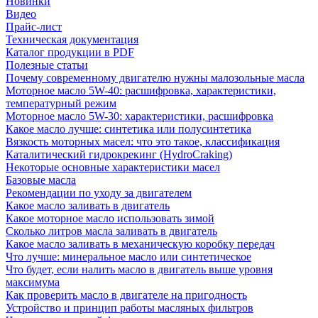
Новинки
Видео
Прайс-лист
Техническая документация
Каталог продукции в PDF
Полезные статьи
Почему современному двигателю нужны малозольные масла
Моторное масло 5W-40: расшифровка, характеристики,
температурный режим
Моторное масло 5W-30: характеристики, расшифровка
Какое масло лучше: синтетика или полусинтетика
Вязкость моторных масел: что это такое, классификация
Каталитический гидрокрекинг (НydroСraking)
Некоторые основные характеристики масел
Базовые масла
Рекомендации по уходу за двигателем
Какое масло заливать в двигатель
Какое моторное масло использовать зимой
Сколько литров масла заливать в двигатель
Какое масло заливать в механическую коробку передач
Что лучше: минеральное масло или синтетическое
Что будет, если налить масло в двигатель выше уровня
максимума
Как проверить масло в двигателе на пригодность
Устройство и принцип работы масляных фильтров