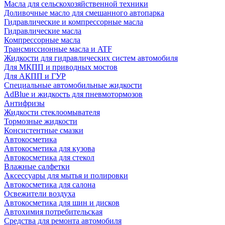
Масла для сельскохозяйственной техники
Доливочные масло для смешанного автопарка
Гидравлические и компрессорные масла
Гидравлические масла
Компрессорные масла
Трансмиссионные масла и ATF
Жидкости для гидравлических систем автомобиля
Для МКПП и приводных мостов
Для АКПП и ГУР
Специальные автомобильные жидкости
AdBlue и жидкость для пневмотормозов
Антифризы
Жидкости стеклоомывателя
Тормозные жидкости
Консистентные смазки
Автокосметика
Автокосметика для кузова
Автокосметика для стекол
Влажные салфетки
Аксессуары для мытья и полировки
Автокосметика для салона
Освежители воздуха
Автокосметика для шин и дисков
Автохимия потребительская
Средства для ремонта автомобиля