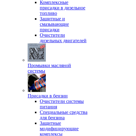
Комплексные
присадки в дизельное
топливо
Защитные и
смазывающие
присадки
Очистители
дизельных двигателей
Промывки масляной
системы
Присадки в бензин
Очистители системы
питания
Специальные срeдства
для бензина
Защитные
модифицирующие
комплексы