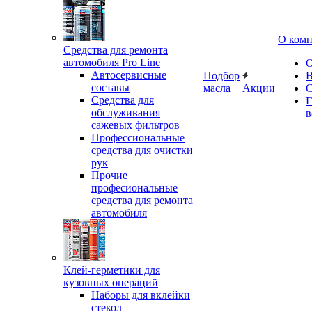
О ком
Средства для ремонта
автомобиля Pro Line
О
Автосервисные
Подбор
В
составы
масла
Акции
С
Средства для
Г
обслуживания
в
сажевых фильтров
Профессиональные
средства для очистки
рук
Прочие
професиональные
средства для ремонта
автомобиля
Клей-герметики для
кузовных операций
Наборы для вклейки
стекол