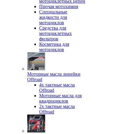
мотоциклетных цепей
Прочая мотохимия
Специальные
жидкости для
мотоциклов
Средства для
мотоциклетных
фильтров
Косметика для
мотоциклов
Моторные масла линейки
Offroad
4х тактные масла
Offroad
Моторные масла для
квадроциклов
2х тактные масла
Offroad