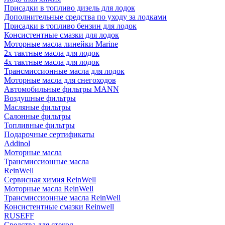
Присадки в топливо дизель для лодок
Дополнительные средства по уходу за лодками
Присадки в топливо бензин для лодок
Консистентные смазки для лодок
Моторные масла линейки Marine
2х тактные масла для лодок
4х тактные масла для лодок
Трансмиссионные масла для лодок
Моторные масла для снегоходов
Автомобильные фильтры MANN
Воздушные фильтры
Масляные фильтры
Салонные фильтры
Топливные фильтры
Подарочные сертификаты
Addinol
Моторные масла
Трансмиссионные масла
ReinWell
Сервисная химия ReinWell
Моторные масла ReinWell
Трансмиссионные масла ReinWell
Консистентные смазки Reinwell
RUSEFF
Средства для стекол