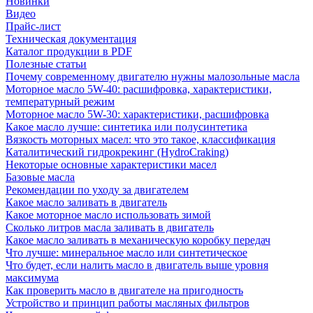
Новинки
Видео
Прайс-лист
Техническая документация
Каталог продукции в PDF
Полезные статьи
Почему современному двигателю нужны малозольные масла
Моторное масло 5W-40: расшифровка, характеристики,
температурный режим
Моторное масло 5W-30: характеристики, расшифровка
Какое масло лучше: синтетика или полусинтетика
Вязкость моторных масел: что это такое, классификация
Каталитический гидрокрекинг (НydroСraking)
Некоторые основные характеристики масел
Базовые масла
Рекомендации по уходу за двигателем
Какое масло заливать в двигатель
Какое моторное масло использовать зимой
Сколько литров масла заливать в двигатель
Какое масло заливать в механическую коробку передач
Что лучше: минеральное масло или синтетическое
Что будет, если налить масло в двигатель выше уровня
максимума
Как проверить масло в двигателе на пригодность
Устройство и принцип работы масляных фильтров