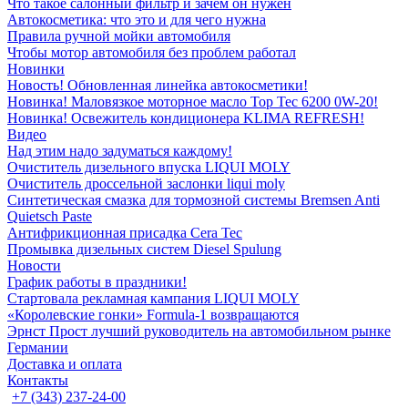
Что такое салонный фильтр и зачем он нужен
Автокосметика: что это и для чего нужна
Правила ручной мойки автомобиля
Чтобы мотор автомобиля без проблем работал
Новинки
Новость! Обновленная линейка автокосметики!
Новинка! Маловязкое моторное масло Top Tec 6200 0W-20!
Новинка! Освежитель кондиционера KLIMA REFRESH!
Видео
Над этим надо задуматься каждому!
Очиститель дизельного впуска LIQUI MOLY
Очиститель дроссельной заслонки liqui moly
Синтетическая смазка для тормозной системы Bremsen Anti
Quietsch Paste
Антифрикционная присадка Cera Tec
Промывка дизельных систем Diesel Spulung
Новости
График работы в праздники!
Стартовала рекламная кампания LIQUI MOLY
«Королевские гонки» Formula-1 возвращаются
Эрнст Прост лучший руководитель на автомобильном рынке
Германии
Доставка и оплата
Контакты
+7 (343) 237-24-00