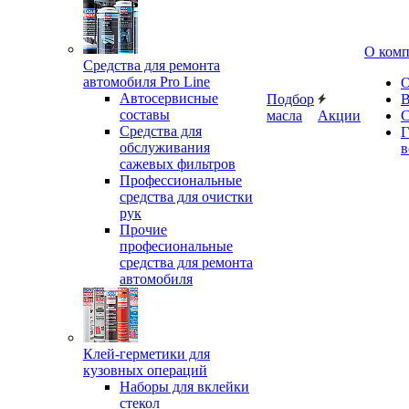
О ком
Средства для ремонта
автомобиля Pro Line
О
Автосервисные
Подбор
В
составы
масла
Акции
С
Средства для
Г
обслуживания
в
сажевых фильтров
Профессиональные
средства для очистки
рук
Прочие
професиональные
средства для ремонта
автомобиля
Клей-герметики для
кузовных операций
Наборы для вклейки
стекол