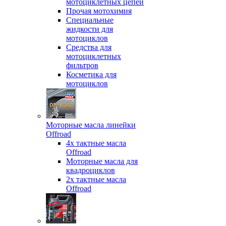
мотоциклетных цепей
Прочая мотохимия
Специальные
жидкости для
мотоциклов
Средства для
мотоциклетных
фильтров
Косметика для
мотоциклов
Моторные масла линейки
Offroad
4х тактные масла
Offroad
Моторные масла для
квадроциклов
2х тактные масла
Offroad