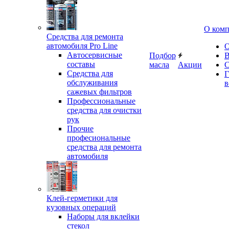
О ком
Средства для ремонта
автомобиля Pro Line
О
Автосервисные
Подбор
В
составы
масла
Акции
С
Средства для
Г
обслуживания
в
сажевых фильтров
Профессиональные
средства для очистки
рук
Прочие
професиональные
средства для ремонта
автомобиля
Клей-герметики для
кузовных операций
Наборы для вклейки
стекол