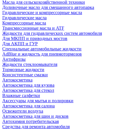
Масла для сельскохозяйственной техники
Доливочные масло для смешанного автопарка
Гидравлические и компрессорные масла
Гидравлические масла
Компрессорные масла
Трансмиссионные масла и ATF
Жидкости для гидравлических систем автомобиля
Для МКПП и приводных мостов
Для АКПП и ГУР
Специальные автомобильные жидкости
AdBlue и жидкость для пневмотормозов
Антифризы
Жидкости стеклоомывателя
Тормозные жидкости
Консистентные смазки
Автокосметика
Автокосметика для кузова
Автокосметика для стекол
Влажные салфетки
Аксессуары для мытья и полировки
Автокосметика для салона
Освежители воздуха
Автокосметика для шин и дисков
Автохимия потребительская
Средства для ремонта автомобиля