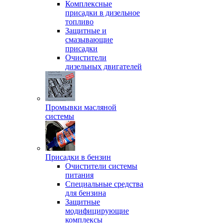
Комплексные
присадки в дизельное
топливо
Защитные и
смазывающие
присадки
Очистители
дизельных двигателей
Промывки масляной
системы
Присадки в бензин
Очистители системы
питания
Специальные срeдства
для бензина
Защитные
модифицирующие
комплексы