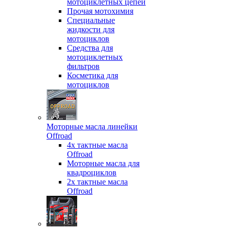
мотоциклетных цепей
Прочая мотохимия
Специальные
жидкости для
мотоциклов
Средства для
мотоциклетных
фильтров
Косметика для
мотоциклов
Моторные масла линейки
Offroad
4х тактные масла
Offroad
Моторные масла для
квадроциклов
2х тактные масла
Offroad