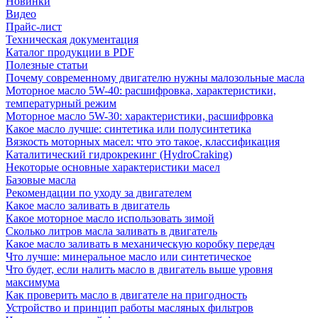
Новинки
Видео
Прайс-лист
Техническая документация
Каталог продукции в PDF
Полезные статьи
Почему современному двигателю нужны малозольные масла
Моторное масло 5W-40: расшифровка, характеристики,
температурный режим
Моторное масло 5W-30: характеристики, расшифровка
Какое масло лучше: синтетика или полусинтетика
Вязкость моторных масел: что это такое, классификация
Каталитический гидрокрекинг (НydroСraking)
Некоторые основные характеристики масел
Базовые масла
Рекомендации по уходу за двигателем
Какое масло заливать в двигатель
Какое моторное масло использовать зимой
Сколько литров масла заливать в двигатель
Какое масло заливать в механическую коробку передач
Что лучше: минеральное масло или синтетическое
Что будет, если налить масло в двигатель выше уровня
максимума
Как проверить масло в двигателе на пригодность
Устройство и принцип работы масляных фильтров