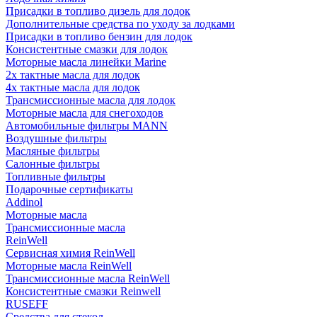
Присадки в топливо дизель для лодок
Дополнительные средства по уходу за лодками
Присадки в топливо бензин для лодок
Консистентные смазки для лодок
Моторные масла линейки Marine
2х тактные масла для лодок
4х тактные масла для лодок
Трансмиссионные масла для лодок
Моторные масла для снегоходов
Автомобильные фильтры MANN
Воздушные фильтры
Масляные фильтры
Салонные фильтры
Топливные фильтры
Подарочные сертификаты
Addinol
Моторные масла
Трансмиссионные масла
ReinWell
Сервисная химия ReinWell
Моторные масла ReinWell
Трансмиссионные масла ReinWell
Консистентные смазки Reinwell
RUSEFF
Средства для стекол