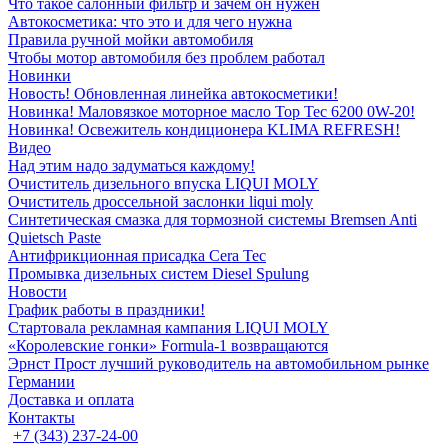
Что такое салонный фильтр и зачем он нужен
Автокосметика: что это и для чего нужна
Правила ручной мойки автомобиля
Чтобы мотор автомобиля без проблем работал
Новинки
Новость! Обновленная линейка автокосметики!
Новинка! Маловязкое моторное масло Top Tec 6200 0W-20!
Новинка! Освежитель кондиционера KLIMA REFRESH!
Видео
Над этим надо задуматься каждому!
Очиститель дизельного впуска LIQUI MOLY
Очиститель дроссельной заслонки liqui moly
Синтетическая смазка для тормозной системы Bremsen Anti
Quietsch Paste
Антифрикционная присадка Cera Tec
Промывка дизельных систем Diesel Spulung
Новости
График работы в праздники!
Стартовала рекламная кампания LIQUI MOLY
«Королевские гонки» Formula-1 возвращаются
Эрнст Прост лучший руководитель на автомобильном рынке
Германии
Доставка и оплата
Контакты
+7 (343) 237-24-00