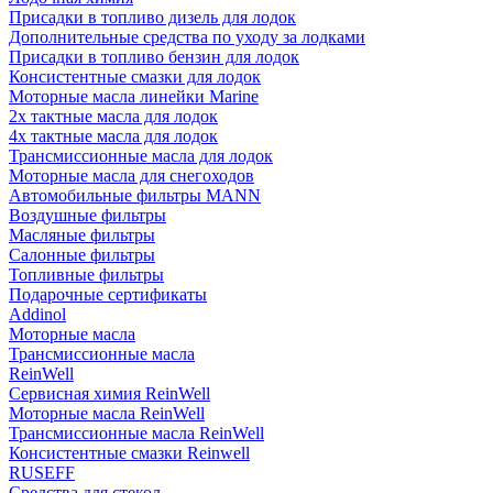
Присадки в топливо дизель для лодок
Дополнительные средства по уходу за лодками
Присадки в топливо бензин для лодок
Консистентные смазки для лодок
Моторные масла линейки Marine
2х тактные масла для лодок
4х тактные масла для лодок
Трансмиссионные масла для лодок
Моторные масла для снегоходов
Автомобильные фильтры MANN
Воздушные фильтры
Масляные фильтры
Салонные фильтры
Топливные фильтры
Подарочные сертификаты
Addinol
Моторные масла
Трансмиссионные масла
ReinWell
Сервисная химия ReinWell
Моторные масла ReinWell
Трансмиссионные масла ReinWell
Консистентные смазки Reinwell
RUSEFF
Средства для стекол