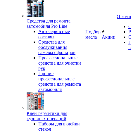
О ком
Средства для ремонта
автомобиля Pro Line
О
Автосервисные
Подбор
В
составы
масла
Акции
С
Средства для
Г
обслуживания
в
сажевых фильтров
Профессиональные
средства для очистки
рук
Прочие
професиональные
средства для ремонта
автомобиля
Клей-герметики для
кузовных операций
Наборы для вклейки
стекол