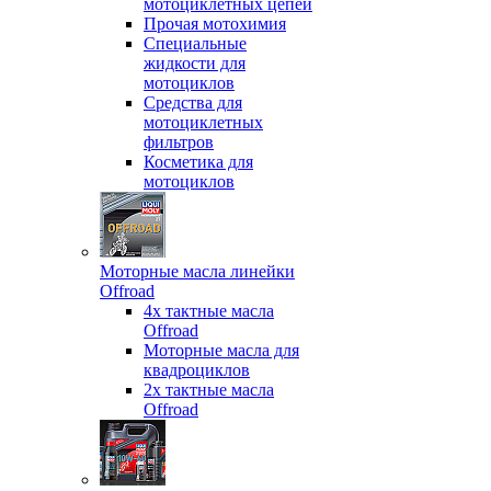
мотоциклетных цепей
Прочая мотохимия
Специальные
жидкости для
мотоциклов
Средства для
мотоциклетных
фильтров
Косметика для
мотоциклов
Моторные масла линейки
Offroad
4х тактные масла
Offroad
Моторные масла для
квадроциклов
2х тактные масла
Offroad