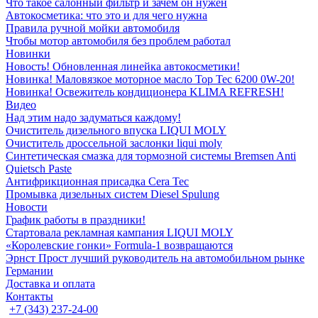
Что такое салонный фильтр и зачем он нужен
Автокосметика: что это и для чего нужна
Правила ручной мойки автомобиля
Чтобы мотор автомобиля без проблем работал
Новинки
Новость! Обновленная линейка автокосметики!
Новинка! Маловязкое моторное масло Top Tec 6200 0W-20!
Новинка! Освежитель кондиционера KLIMA REFRESH!
Видео
Над этим надо задуматься каждому!
Очиститель дизельного впуска LIQUI MOLY
Очиститель дроссельной заслонки liqui moly
Синтетическая смазка для тормозной системы Bremsen Anti
Quietsch Paste
Антифрикционная присадка Cera Tec
Промывка дизельных систем Diesel Spulung
Новости
График работы в праздники!
Стартовала рекламная кампания LIQUI MOLY
«Королевские гонки» Formula-1 возвращаются
Эрнст Прост лучший руководитель на автомобильном рынке
Германии
Доставка и оплата
Контакты
+7 (343) 237-24-00