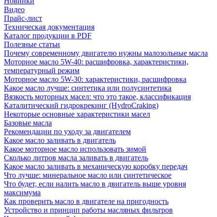
Новинки
Видео
Прайс-лист
Техническая документация
Каталог продукции в PDF
Полезные статьи
Почему современному двигателю нужны малозольные масла
Моторное масло 5W-40: расшифровка, характеристики,
температурный режим
Моторное масло 5W-30: характеристики, расшифровка
Какое масло лучше: синтетика или полусинтетика
Вязкость моторных масел: что это такое, классификация
Каталитический гидрокрекинг (НydroСraking)
Некоторые основные характеристики масел
Базовые масла
Рекомендации по уходу за двигателем
Какое масло заливать в двигатель
Какое моторное масло использовать зимой
Сколько литров масла заливать в двигатель
Какое масло заливать в механическую коробку передач
Что лучше: минеральное масло или синтетическое
Что будет, если налить масло в двигатель выше уровня
максимума
Как проверить масло в двигателе на пригодность
Устройство и принцип работы масляных фильтров