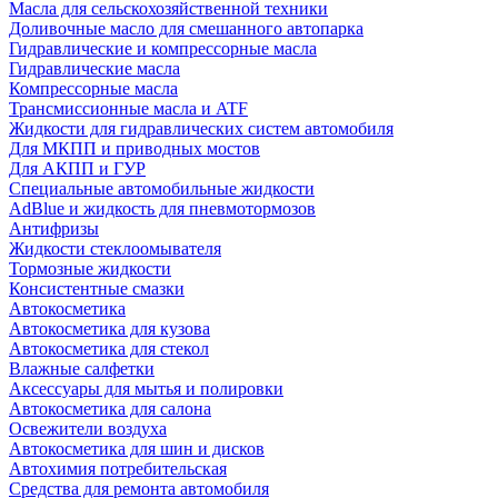
Масла для сельскохозяйственной техники
Доливочные масло для смешанного автопарка
Гидравлические и компрессорные масла
Гидравлические масла
Компрессорные масла
Трансмиссионные масла и ATF
Жидкости для гидравлических систем автомобиля
Для МКПП и приводных мостов
Для АКПП и ГУР
Специальные автомобильные жидкости
AdBlue и жидкость для пневмотормозов
Антифризы
Жидкости стеклоомывателя
Тормозные жидкости
Консистентные смазки
Автокосметика
Автокосметика для кузова
Автокосметика для стекол
Влажные салфетки
Аксессуары для мытья и полировки
Автокосметика для салона
Освежители воздуха
Автокосметика для шин и дисков
Автохимия потребительская
Средства для ремонта автомобиля