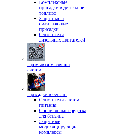
Комплексные
присадки в дизельное
топливо
Защитные и
смазывающие
присадки
Очистители
дизельных двигателей
Промывки масляной
системы
Присадки в бензин
Очистители системы
питания
Специальные срeдства
для бензина
Защитные
модифицирующие
комплексы