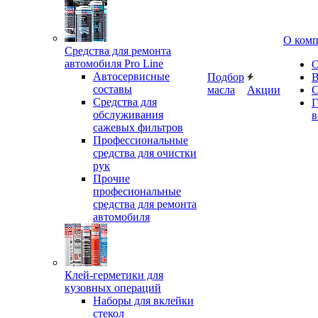
О ком
Средства для ремонта
автомобиля Pro Line
О
Автосервисные
Подбор
В
составы
масла
Акции
С
Средства для
Г
обслуживания
в
сажевых фильтров
Профессиональные
средства для очистки
рук
Прочие
професиональные
средства для ремонта
автомобиля
Клей-герметики для
кузовных операций
Наборы для вклейки
стекол