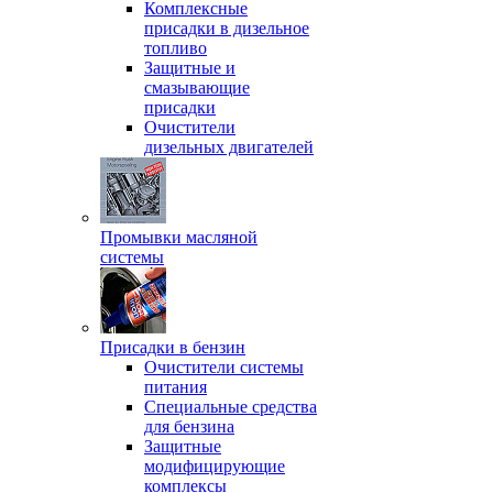
Комплексные
присадки в дизельное
топливо
Защитные и
смазывающие
присадки
Очистители
дизельных двигателей
Промывки масляной
системы
Присадки в бензин
Очистители системы
питания
Специальные срeдства
для бензина
Защитные
модифицирующие
комплексы