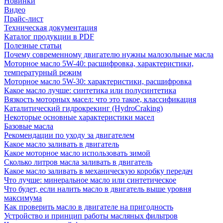
Новинки
Видео
Прайс-лист
Техническая документация
Каталог продукции в PDF
Полезные статьи
Почему современному двигателю нужны малозольные масла
Моторное масло 5W-40: расшифровка, характеристики,
температурный режим
Моторное масло 5W-30: характеристики, расшифровка
Какое масло лучше: синтетика или полусинтетика
Вязкость моторных масел: что это такое, классификация
Каталитический гидрокрекинг (НydroСraking)
Некоторые основные характеристики масел
Базовые масла
Рекомендации по уходу за двигателем
Какое масло заливать в двигатель
Какое моторное масло использовать зимой
Сколько литров масла заливать в двигатель
Какое масло заливать в механическую коробку передач
Что лучше: минеральное масло или синтетическое
Что будет, если налить масло в двигатель выше уровня
максимума
Как проверить масло в двигателе на пригодность
Устройство и принцип работы масляных фильтров