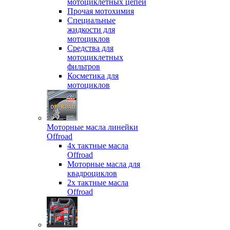
мотоциклетных цепей
Прочая мотохимия
Специальные
жидкости для
мотоциклов
Средства для
мотоциклетных
фильтров
Косметика для
мотоциклов
Моторные масла линейки
Offroad
4х тактные масла
Offroad
Моторные масла для
квадроциклов
2х тактные масла
Offroad