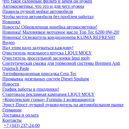
Что такое салонный фильтр и зачем он нужен
Автокосметика: что это и для чего нужна
Правила ручной мойки автомобиля
Чтобы мотор автомобиля без проблем работал
Новинки
Новость! Обновленная линейка автокосметики!
Новинка! Маловязкое моторное масло Top Tec 6200 0W-20!
Новинка! Освежитель кондиционера KLIMA REFRESH!
Видео
Над этим надо задуматься каждому!
Очиститель дизельного впуска LIQUI MOLY
Очиститель дроссельной заслонки liqui moly
Синтетическая смазка для тормозной системы Bremsen Anti
Quietsch Paste
Антифрикционная присадка Cera Tec
Промывка дизельных систем Diesel Spulung
Новости
График работы в праздники!
Стартовала рекламная кампания LIQUI MOLY
«Королевские гонки» Formula-1 возвращаются
Эрнст Прост лучший руководитель на автомобильном рынке
Германии
Доставка и оплата
Контакты
+7 (343) 237-24-00