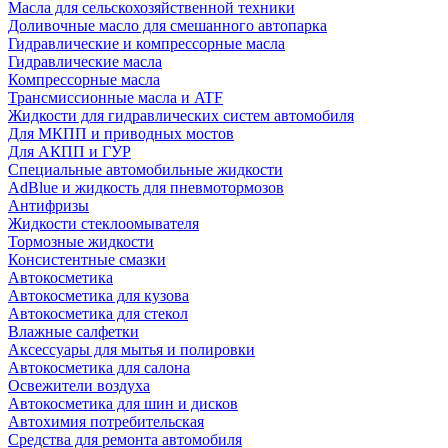
Масла для сельскохозяйственной техники
Доливочные масло для смешанного автопарка
Гидравлические и компрессорные масла
Гидравлические масла
Компрессорные масла
Трансмиссионные масла и ATF
Жидкости для гидравлических систем автомобиля
Для МКПП и приводных мостов
Для АКПП и ГУР
Специальные автомобильные жидкости
AdBlue и жидкость для пневмотормозов
Антифризы
Жидкости стеклоомывателя
Тормозные жидкости
Консистентные смазки
Автокосметика
Автокосметика для кузова
Автокосметика для стекол
Влажные салфетки
Аксессуары для мытья и полировки
Автокосметика для салона
Освежители воздуха
Автокосметика для шин и дисков
Автохимия потребительская
Средства для ремонта автомобиля