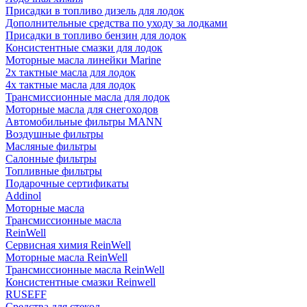
Присадки в топливо дизель для лодок
Дополнительные средства по уходу за лодками
Присадки в топливо бензин для лодок
Консистентные смазки для лодок
Моторные масла линейки Marine
2х тактные масла для лодок
4х тактные масла для лодок
Трансмиссионные масла для лодок
Моторные масла для снегоходов
Автомобильные фильтры MANN
Воздушные фильтры
Масляные фильтры
Салонные фильтры
Топливные фильтры
Подарочные сертификаты
Addinol
Моторные масла
Трансмиссионные масла
ReinWell
Сервисная химия ReinWell
Моторные масла ReinWell
Трансмиссионные масла ReinWell
Консистентные смазки Reinwell
RUSEFF
Средства для стекол