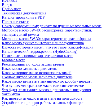
Новинки
Видео
Прайс-лист
Техническая документация
Каталог продукции в PDF
Полезные статьи
Почему современному двигателю нужны малозольные масла
Моторное масло 5W-40: расшифровка, характеристики,
температурный режим
Моторное масло 5W-30: характеристики, расшифровка
Какое масло лучше: синтетика или полусинтетика
Вязкость моторных масел: что это такое, классификация
Каталитический гидрокрекинг (НydroСraking)
Некоторые основные характеристики масел
Базовые масла
Рекомендации по уходу за двигателем
Какое масло заливать в двигатель
Какое моторное масло использовать зимой
Сколько литров масла заливать в двигатель
Какое масло заливать в механическую коробку передач
Что лучше: минеральное масло или синтетическое
Что будет, если налить масло в двигатель выше уровня
максимума
Как проверить масло в двигателе на пригодность
Устройство и принцип работы масляных фильтров