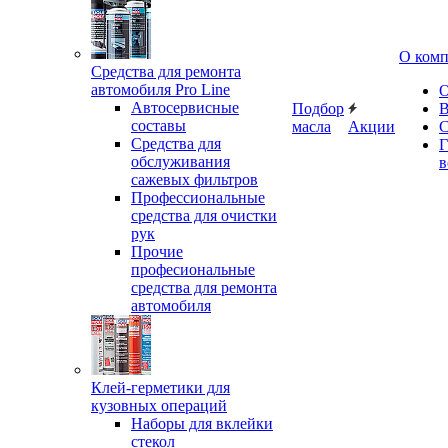
О ком
Средства для ремонта
автомобиля Pro Line
О
Автосервисные
Подбор
В
составы
масла
Акции
С
Средства для
Г
обслуживания
в
сажевых фильтров
Профессиональные
средства для очистки
рук
Прочие
професиональные
средства для ремонта
автомобиля
Клей-герметики для
кузовных операций
Наборы для вклейки
стекол