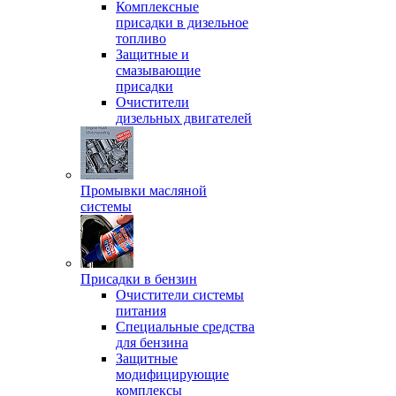
Комплексные
присадки в дизельное
топливо
Защитные и
смазывающие
присадки
Очистители
дизельных двигателей
Промывки масляной
системы
Присадки в бензин
Очистители системы
питания
Специальные срeдства
для бензина
Защитные
модифицирующие
комплексы