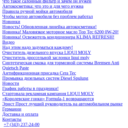
Что такое салонный фильтр и зачем он нужен
Автокосметика: что это и для чего нужна
Правила ручной мойки автомобиля
Чтобы мотор автомобиля без проблем работал
Новинки
Новость! Обновленная линейка автокосметики!
Новинка! Маловязкое моторное масло Top Tec 6200 0W-20!
Новинка! Освежитель кондиционера KLIMA REFRESH!
Видео
Над этим надо задуматься каждому!
Очиститель дизельного впуска LIQUI MOLY
Очиститель дроссельной заслонки liqui moly
Синтетическая смазка для тормозной системы Bremsen Anti
Quietsch Paste
Антифрикционная присадка Cera Tec
Промывка дизельных систем Diesel Spulung
Новости
График работы в праздники!
Стартовала рекламная кампания LIQUI MOLY
«Королевские гонки» Formula-1 возвращаются
Эрнст Прост лучший руководитель на автомобильном рынке
Германии
Доставка и оплата
Контакты
+7 (343) 237-24-00