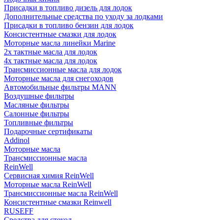
Присадки в топливо дизель для лодок
Дополнительные средства по уходу за лодками
Присадки в топливо бензин для лодок
Консистентные смазки для лодок
Моторные масла линейки Marine
2х тактные масла для лодок
4х тактные масла для лодок
Трансмиссионные масла для лодок
Моторные масла для снегоходов
Автомобильные фильтры MANN
Воздушные фильтры
Масляные фильтры
Салонные фильтры
Топливные фильтры
Подарочные сертификаты
Addinol
Моторные масла
Трансмиссионные масла
ReinWell
Сервисная химия ReinWell
Моторные масла ReinWell
Трансмиссионные масла ReinWell
Консистентные смазки Reinwell
RUSEFF
Средства для стекол