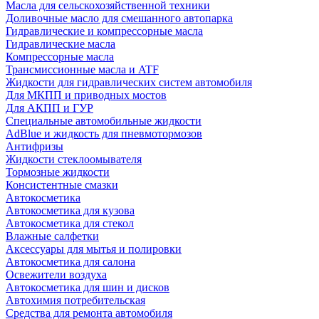
Масла для сельскохозяйственной техники
Доливочные масло для смешанного автопарка
Гидравлические и компрессорные масла
Гидравлические масла
Компрессорные масла
Трансмиссионные масла и ATF
Жидкости для гидравлических систем автомобиля
Для МКПП и приводных мостов
Для АКПП и ГУР
Специальные автомобильные жидкости
AdBlue и жидкость для пневмотормозов
Антифризы
Жидкости стеклоомывателя
Тормозные жидкости
Консистентные смазки
Автокосметика
Автокосметика для кузова
Автокосметика для стекол
Влажные салфетки
Аксессуары для мытья и полировки
Автокосметика для салона
Освежители воздуха
Автокосметика для шин и дисков
Автохимия потребительская
Средства для ремонта автомобиля