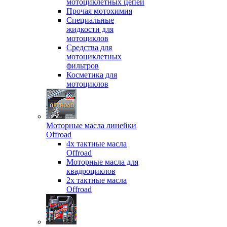
мотоциклетных цепей
Прочая мотохимия
Специальные
жидкости для
мотоциклов
Средства для
мотоциклетных
фильтров
Косметика для
мотоциклов
Моторные масла линейки
Offroad
4х тактные масла
Offroad
Моторные масла для
квадроциклов
2х тактные масла
Offroad