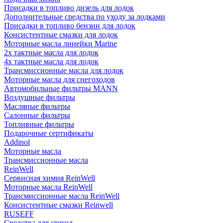
Присадки в топливо дизель для лодок
Дополнительные средства по уходу за лодками
Присадки в топливо бензин для лодок
Консистентные смазки для лодок
Моторные масла линейки Marine
2х тактные масла для лодок
4х тактные масла для лодок
Трансмиссионные масла для лодок
Моторные масла для снегоходов
Автомобильные фильтры MANN
Воздушные фильтры
Масляные фильтры
Салонные фильтры
Топливные фильтры
Подарочные сертификаты
Addinol
Моторные масла
Трансмиссионные масла
ReinWell
Сервисная химия ReinWell
Моторные масла ReinWell
Трансмиссионные масла ReinWell
Консистентные смазки Reinwell
RUSEFF
Средства для стекол