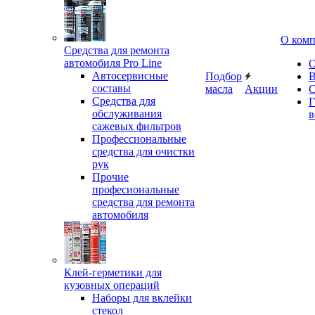
О ком
Средства для ремонта
автомобиля Pro Line
О
Автосервисные
Подбор
В
составы
масла
Акции
С
Средства для
Г
обслуживания
в
сажевых фильтров
Профессиональные
средства для очистки
рук
Прочие
професиональные
средства для ремонта
автомобиля
Клей-герметики для
кузовных операций
Наборы для вклейки
стекол