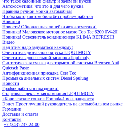
Что такое салонный фильтр и зачем он нужен
Автокосметика: что это и для чего нужна
Правила ручной мойки автомобиля
Чтобы мотор автомобиля без проблем работал
Новинки
Новость! Обновленная линейка автокосметики!
Новинка! Маловязкое моторное масло Top Tec 6200 0W-20!
Новинка! Освежитель кондиционера KLIMA REFRESH!
Видео
Над этим надо задуматься каждому!
Очиститель дизельного впуска LIQUI MOLY
Очиститель дроссельной заслонки liqui moly
Синтетическая смазка для тормозной системы Bremsen Anti
Quietsch Paste
Антифрикционная присадка Cera Tec
Промывка дизельных систем Diesel Spulung
Новости
График работы в праздники!
Стартовала рекламная кампания LIQUI MOLY
«Королевские гонки» Formula-1 возвращаются
Эрнст Прост лучший руководитель на автомобильном рынке
Германии
Доставка и оплата
Контакты
+7 (343) 237-24-00