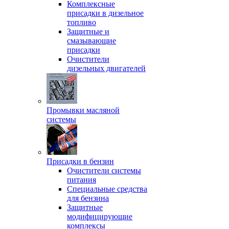
Комплексные
присадки в дизельное
топливо
Защитные и
смазывающие
присадки
Очистители
дизельных двигателей
Промывки масляной
системы
Присадки в бензин
Очистители системы
питания
Специальные срeдства
для бензина
Защитные
модифицирующие
комплексы