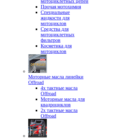
мотоциклетных цепей
Прочая мотохимия
Специальные
жидкости для
мотоциклов
Средства для
мотоциклетных
фильтров
Косметика для
мотоциклов
Моторные масла линейки
Offroad
4х тактные масла
Offroad
Моторные масла для
квадроциклов
2х тактные масла
Offroad