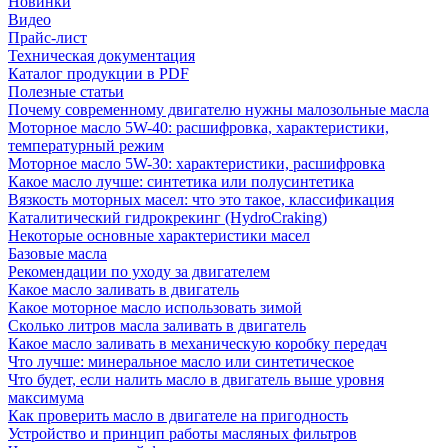
Новинки
Видео
Прайс-лист
Техническая документация
Каталог продукции в PDF
Полезные статьи
Почему современному двигателю нужны малозольные масла
Моторное масло 5W-40: расшифровка, характеристики,
температурный режим
Моторное масло 5W-30: характеристики, расшифровка
Какое масло лучше: синтетика или полусинтетика
Вязкость моторных масел: что это такое, классификация
Каталитический гидрокрекинг (НydroСraking)
Некоторые основные характеристики масел
Базовые масла
Рекомендации по уходу за двигателем
Какое масло заливать в двигатель
Какое моторное масло использовать зимой
Сколько литров масла заливать в двигатель
Какое масло заливать в механическую коробку передач
Что лучше: минеральное масло или синтетическое
Что будет, если налить масло в двигатель выше уровня
максимума
Как проверить масло в двигателе на пригодность
Устройство и принцип работы масляных фильтров