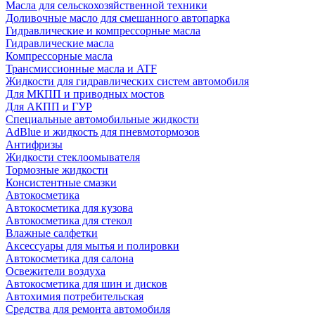
Масла для сельскохозяйственной техники
Доливочные масло для смешанного автопарка
Гидравлические и компрессорные масла
Гидравлические масла
Компрессорные масла
Трансмиссионные масла и ATF
Жидкости для гидравлических систем автомобиля
Для МКПП и приводных мостов
Для АКПП и ГУР
Специальные автомобильные жидкости
AdBlue и жидкость для пневмотормозов
Антифризы
Жидкости стеклоомывателя
Тормозные жидкости
Консистентные смазки
Автокосметика
Автокосметика для кузова
Автокосметика для стекол
Влажные салфетки
Аксессуары для мытья и полировки
Автокосметика для салона
Освежители воздуха
Автокосметика для шин и дисков
Автохимия потребительская
Средства для ремонта автомобиля