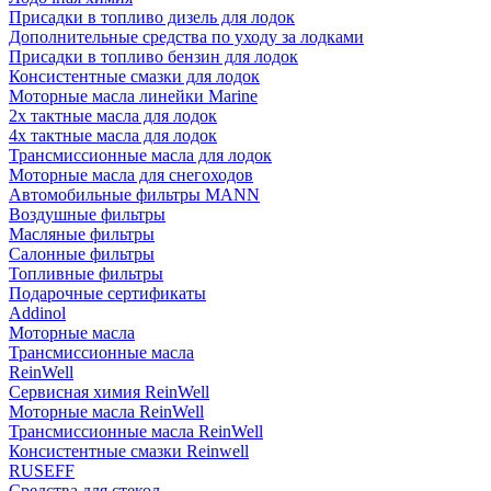
Присадки в топливо дизель для лодок
Дополнительные средства по уходу за лодками
Присадки в топливо бензин для лодок
Консистентные смазки для лодок
Моторные масла линейки Marine
2х тактные масла для лодок
4х тактные масла для лодок
Трансмиссионные масла для лодок
Моторные масла для снегоходов
Автомобильные фильтры MANN
Воздушные фильтры
Масляные фильтры
Салонные фильтры
Топливные фильтры
Подарочные сертификаты
Addinol
Моторные масла
Трансмиссионные масла
ReinWell
Сервисная химия ReinWell
Моторные масла ReinWell
Трансмиссионные масла ReinWell
Консистентные смазки Reinwell
RUSEFF
Средства для стекол