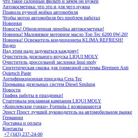
Что такое салонный фильтр и зачем он нужен
Автокосметика: что это и для чего нужна
Правила ручной мойки автомобиля
Чтобы мотор автомобиля без проблем работал
Новинки
Новость! Обновленная линейка автокосметики!
Новинка! Маловязкое моторное масло Top Tec 6200 0W-20!
Новинка! Освежитель кондиционера KLIMA REFRESH!
Видео
Над этим надо задуматься каждому!
Очиститель дизельного впуска LIQUI MOLY
Очиститель дроссельной заслонки liqui moly
Синтетическая смазка для тормозной системы Bremsen Anti
Quietsch Paste
Антифрикционная присадка Cera Tec
Промывка дизельных систем Diesel Spulung
Новости
График работы в праздники!
Стартовала рекламная кампания LIQUI MOLY
«Королевские гонки» Formula-1 возвращаются
Эрнст Прост лучший руководитель на автомобильном рынке
Германии
Доставка и оплата
Контакты
+7 (343) 237-24-00