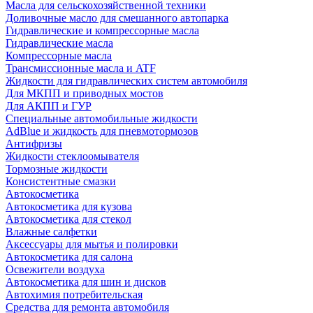
Масла для сельскохозяйственной техники
Доливочные масло для смешанного автопарка
Гидравлические и компрессорные масла
Гидравлические масла
Компрессорные масла
Трансмиссионные масла и ATF
Жидкости для гидравлических систем автомобиля
Для МКПП и приводных мостов
Для АКПП и ГУР
Специальные автомобильные жидкости
AdBlue и жидкость для пневмотормозов
Антифризы
Жидкости стеклоомывателя
Тормозные жидкости
Консистентные смазки
Автокосметика
Автокосметика для кузова
Автокосметика для стекол
Влажные салфетки
Аксессуары для мытья и полировки
Автокосметика для салона
Освежители воздуха
Автокосметика для шин и дисков
Автохимия потребительская
Средства для ремонта автомобиля