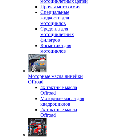
мотоциклетных цепей
Прочая мотохимия
Специальные
жидкости для
мотоциклов
Средства для
мотоциклетных
фильтров
Косметика для
мотоциклов
Моторные масла линейки
Offroad
4х тактные масла
Offroad
Моторные масла для
квадроциклов
2х тактные масла
Offroad