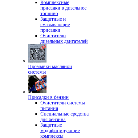
Комплексные
присадки в дизельное
топливо
Защитные и
смазывающие
присадки
Очистители
дизельных двигателей
Промывки масляной
системы
Присадки в бензин
Очистители системы
питания
Специальные срeдства
для бензина
Защитные
модифицирующие
комплексы