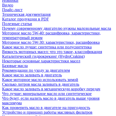
Новинки
Видео
Прайс-лист
Техническая документация
Каталог продукции в PDF
Полезные статьи
Почему современному двигателю нужны малозольные масла
Моторное масло 5W-40: расшифровка, характеристики,
температурный режим
Моторное масло 5W-30: характеристики, расшифровка
Какое масло лучше: синтетика или полусинтетика
Вязкость моторных масел: что это такое, классификация
Каталитический гидрокрекинг (НydroСraking)
Некоторые основные характеристики масел
Базовые масла
Рекомендации по уходу за двигателем
Какое масло заливать в двигатель
Какое моторное масло использовать зимой
Сколько литров масла заливать в двигатель
Какое масло заливать в механическую коробку передач
Что лучше: минеральное масло или синтетическое
Что будет, если налить масло в двигатель выше уровня
максимума
Как проверить масло в двигателе на пригодность
Устройство и принцип работы масляных фильтров