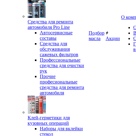
О ком
Средства для ремонта
автомобиля Pro Line
О
Автосервисные
Подбор
В
составы
масла
Акции
С
Средства для
Г
обслуживания
в
сажевых фильтров
Профессиональные
средства для очистки
рук
Прочие
професиональные
средства для ремонта
автомобиля
Клей-герметики для
кузовных операций
Наборы для вклейки
стекол