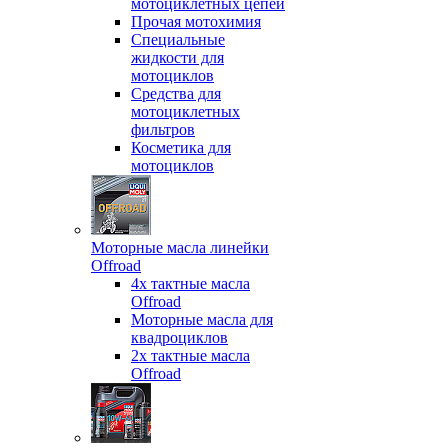
мотоциклетных цепей
Прочая мотохимия
Специальные
жидкости для
мотоциклов
Средства для
мотоциклетных
фильтров
Косметика для
мотоциклов
Моторные масла линейки
Offroad
4х тактные масла
Offroad
Моторные масла для
квадроциклов
2х тактные масла
Offroad