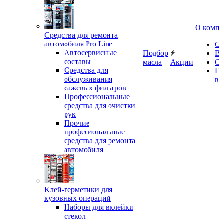
О ком
Средства для ремонта
автомобиля Pro Line
О
Автосервисные
Подбор
В
составы
масла
Акции
С
Средства для
Г
обслуживания
в
сажевых фильтров
Профессиональные
средства для очистки
рук
Прочие
професиональные
средства для ремонта
автомобиля
Клей-герметики для
кузовных операций
Наборы для вклейки
стекол