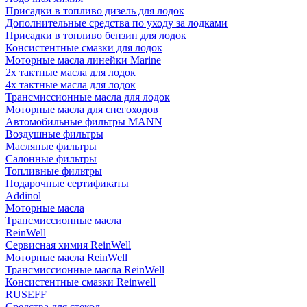
Присадки в топливо дизель для лодок
Дополнительные средства по уходу за лодками
Присадки в топливо бензин для лодок
Консистентные смазки для лодок
Моторные масла линейки Marine
2х тактные масла для лодок
4х тактные масла для лодок
Трансмиссионные масла для лодок
Моторные масла для снегоходов
Автомобильные фильтры MANN
Воздушные фильтры
Масляные фильтры
Салонные фильтры
Топливные фильтры
Подарочные сертификаты
Addinol
Моторные масла
Трансмиссионные масла
ReinWell
Сервисная химия ReinWell
Моторные масла ReinWell
Трансмиссионные масла ReinWell
Консистентные смазки Reinwell
RUSEFF
Средства для стекол