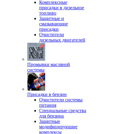
Комплексные
присадки в дизельное
топливо
Защитные и
смазывающие
присадки
Очистители
дизельных двигателей
Промывки масляной
системы
Присадки в бензин
Очистители системы
питания
Специальные срeдства
для бензина
Защитные
модифицирующие
комплексы