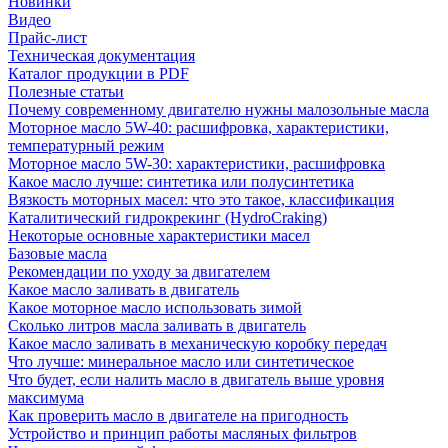
Новинки
Видео
Прайс-лист
Техническая документация
Каталог продукции в PDF
Полезные статьи
Почему современному двигателю нужны малозольные масла
Моторное масло 5W-40: расшифровка, характеристики,
температурный режим
Моторное масло 5W-30: характеристики, расшифровка
Какое масло лучше: синтетика или полусинтетика
Вязкость моторных масел: что это такое, классификация
Каталитический гидрокрекинг (НydroСraking)
Некоторые основные характеристики масел
Базовые масла
Рекомендации по уходу за двигателем
Какое масло заливать в двигатель
Какое моторное масло использовать зимой
Сколько литров масла заливать в двигатель
Какое масло заливать в механическую коробку передач
Что лучше: минеральное масло или синтетическое
Что будет, если налить масло в двигатель выше уровня
максимума
Как проверить масло в двигателе на пригодность
Устройство и принцип работы масляных фильтров