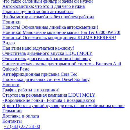
Что такое салонный фильтр и зачем он нужен
Автокосметика: что это и для чего нужна
Правила ручной мойки автомобиля
Чтобы мотор автомобиля без проблем работал
Новинки
Новость! Обновленная линейка автокосметики!
Новинка! Маловязкое моторное масло Top Tec 6200 0W-20!
Новинка! Освежитель кондиционера KLIMA REFRESH!
Видео
Над этим надо задуматься каждому!
Очиститель дизельного впуска LIQUI MOLY
Очиститель дроссельной заслонки liqui moly
Синтетическая смазка для тормозной системы Bremsen Anti
Quietsch Paste
Антифрикционная присадка Cera Tec
Промывка дизельных систем Diesel Spulung
Новости
График работы в праздники!
Стартовала рекламная кампания LIQUI MOLY
«Королевские гонки» Formula-1 возвращаются
Эрнст Прост лучший руководитель на автомобильном рынке
Германии
Доставка и оплата
Контакты
+7 (343) 237-24-00