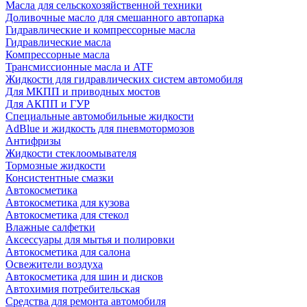
Масла для сельскохозяйственной техники
Доливочные масло для смешанного автопарка
Гидравлические и компрессорные масла
Гидравлические масла
Компрессорные масла
Трансмиссионные масла и ATF
Жидкости для гидравлических систем автомобиля
Для МКПП и приводных мостов
Для АКПП и ГУР
Специальные автомобильные жидкости
AdBlue и жидкость для пневмотормозов
Антифризы
Жидкости стеклоомывателя
Тормозные жидкости
Консистентные смазки
Автокосметика
Автокосметика для кузова
Автокосметика для стекол
Влажные салфетки
Аксессуары для мытья и полировки
Автокосметика для салона
Освежители воздуха
Автокосметика для шин и дисков
Автохимия потребительская
Средства для ремонта автомобиля