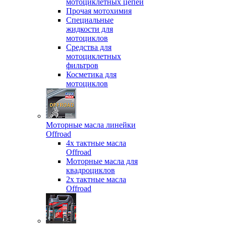
мотоциклетных цепей
Прочая мотохимия
Специальные
жидкости для
мотоциклов
Средства для
мотоциклетных
фильтров
Косметика для
мотоциклов
Моторные масла линейки
Offroad
4х тактные масла
Offroad
Моторные масла для
квадроциклов
2х тактные масла
Offroad