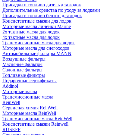
Присадки в топливо дизель для лодок
Дополнительные средства по уходу за лодками
Присадки в топливо бензин для лодок
Консистентные смазки для лодок
Моторные масла линейки Marine
2х тактные масла для лодок
4х тактные масла для лодок
Трансмиссионные масла для лодок
Моторные масла для снегоходов
Автомобильные фильтры MANN
Воздушные фильтры
Масляные фильтры
Салонные фильтры
Топливные фильтры
Подарочные сертификаты
Addinol
Моторные масла
Трансмиссионные масла
ReinWell
Сервисная химия ReinWell
Моторные масла ReinWell
Трансмиссионные масла ReinWell
Консистентные смазки Reinwell
RUSEFF
Средства для стекол