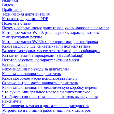
Новинки
Видео
Прайс-лист
Техническая документация
Каталог продукции в PDF
Полезные статьи
Почему современному двигателю нужны малозольные масла
Моторное масло 5W-40: расшифровка, характеристики,
температурный режим
Моторное масло 5W-30: характеристики, расшифровка
Какое масло лучше: синтетика или полусинтетика
Вязкость моторных масел: что это такое, классификация
Каталитический гидрокрекинг (НydroСraking)
Некоторые основные характеристики масел
Базовые масла
Рекомендации по уходу за двигателем
Какое масло заливать в двигатель
Какое моторное масло использовать зимой
Сколько литров масла заливать в двигатель
Какое масло заливать в механическую коробку передач
Что лучше: минеральное масло или синтетическое
Что будет, если налить масло в двигатель выше уровня
максимума
Как проверить масло в двигателе на пригодность
Устройство и принцип работы масляных фильтров