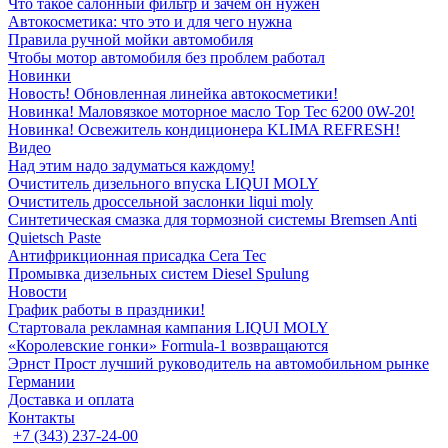
Что такое салонный фильтр и зачем он нужен
Автокосметика: что это и для чего нужна
Правила ручной мойки автомобиля
Чтобы мотор автомобиля без проблем работал
Новинки
Новость! Обновленная линейка автокосметики!
Новинка! Маловязкое моторное масло Top Tec 6200 0W-20!
Новинка! Освежитель кондиционера KLIMA REFRESH!
Видео
Над этим надо задуматься каждому!
Очиститель дизельного впуска LIQUI MOLY
Очиститель дроссельной заслонки liqui moly
Синтетическая смазка для тормозной системы Bremsen Anti
Quietsch Paste
Антифрикционная присадка Cera Tec
Промывка дизельных систем Diesel Spulung
Новости
График работы в праздники!
Стартовала рекламная кампания LIQUI MOLY
«Королевские гонки» Formula-1 возвращаются
Эрнст Прост лучший руководитель на автомобильном рынке
Германии
Доставка и оплата
Контакты
+7 (343) 237-24-00