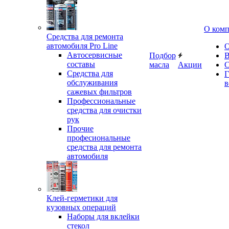
О ком
Средства для ремонта
автомобиля Pro Line
О
Автосервисные
Подбор
В
составы
масла
Акции
С
Средства для
Г
обслуживания
в
сажевых фильтров
Профессиональные
средства для очистки
рук
Прочие
професиональные
средства для ремонта
автомобиля
Клей-герметики для
кузовных операций
Наборы для вклейки
стекол