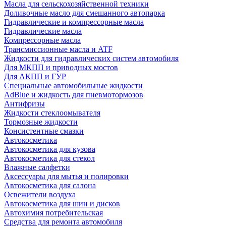
Масла для сельскохозяйственной техники
Доливочные масло для смешанного автопарка
Гидравлические и компрессорные масла
Гидравлические масла
Компрессорные масла
Трансмиссионные масла и ATF
Жидкости для гидравлических систем автомобиля
Для МКПП и приводных мостов
Для АКПП и ГУР
Специальные автомобильные жидкости
AdBlue и жидкость для пневмотормозов
Антифризы
Жидкости стеклоомывателя
Тормозные жидкости
Консистентные смазки
Автокосметика
Автокосметика для кузова
Автокосметика для стекол
Влажные салфетки
Аксессуары для мытья и полировки
Автокосметика для салона
Освежители воздуха
Автокосметика для шин и дисков
Автохимия потребительская
Средства для ремонта автомобиля