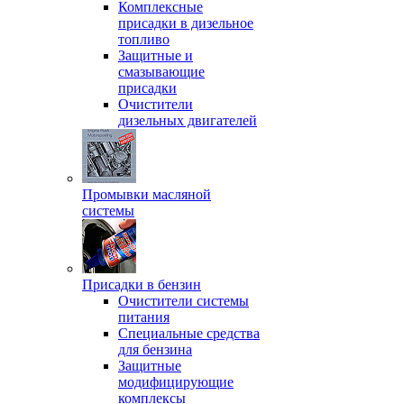
Комплексные
присадки в дизельное
топливо
Защитные и
смазывающие
присадки
Очистители
дизельных двигателей
Промывки масляной
системы
Присадки в бензин
Очистители системы
питания
Специальные срeдства
для бензина
Защитные
модифицирующие
комплексы