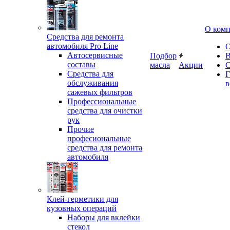
О ком
Средства для ремонта
автомобиля Pro Line
О
Автосервисные
Подбор
В
составы
масла
Акции
С
Средства для
Г
обслуживания
в
сажевых фильтров
Профессиональные
средства для очистки
рук
Прочие
професиональные
средства для ремонта
автомобиля
Клей-герметики для
кузовных операций
Наборы для вклейки
стекол