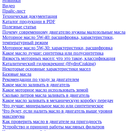
Новинки
Видео
Прайс-лист
Техническая документация
Каталог продукции в PDF
Полезные статьи
Почему современному двигателю нужны малозольные масла
Моторное масло 5W-40: расшифровка, характеристики,
температурный режим
Моторное масло 5W-30: характеристики, расшифровка
Какое масло лучше: синтетика или полусинтетика
Вязкость моторных масел: что это такое, классификация
Каталитический гидрокрекинг (НydroСraking)
Некоторые основные характеристики масел
Базовые масла
Рекомендации по уходу за двигателем
Какое масло заливать в двигатель
Какое моторное масло использовать зимой
Сколько литров масла заливать в двигатель
Какое масло заливать в механическую коробку передач
Что лучше: минеральное масло или синтетическое
Что будет, если налить масло в двигатель выше уровня
максимума
Как проверить масло в двигателе на пригодность
Устройство и принцип работы масляных фильтров