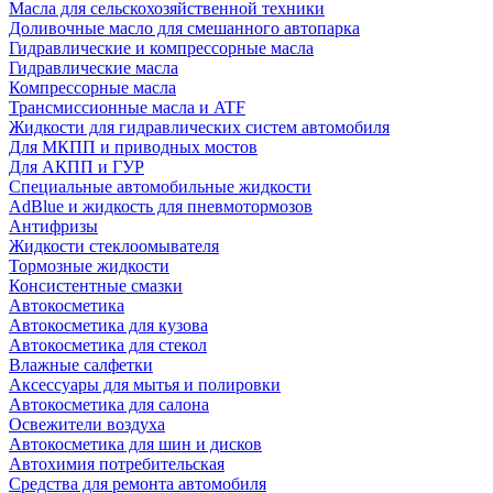
Масла для сельскохозяйственной техники
Доливочные масло для смешанного автопарка
Гидравлические и компрессорные масла
Гидравлические масла
Компрессорные масла
Трансмиссионные масла и ATF
Жидкости для гидравлических систем автомобиля
Для МКПП и приводных мостов
Для АКПП и ГУР
Специальные автомобильные жидкости
AdBlue и жидкость для пневмотормозов
Антифризы
Жидкости стеклоомывателя
Тормозные жидкости
Консистентные смазки
Автокосметика
Автокосметика для кузова
Автокосметика для стекол
Влажные салфетки
Аксессуары для мытья и полировки
Автокосметика для салона
Освежители воздуха
Автокосметика для шин и дисков
Автохимия потребительская
Средства для ремонта автомобиля