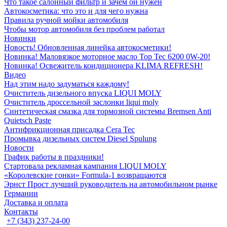
Что такое салонный фильтр и зачем он нужен
Автокосметика: что это и для чего нужна
Правила ручной мойки автомобиля
Чтобы мотор автомобиля без проблем работал
Новинки
Новость! Обновленная линейка автокосметики!
Новинка! Маловязкое моторное масло Top Tec 6200 0W-20!
Новинка! Освежитель кондиционера KLIMA REFRESH!
Видео
Над этим надо задуматься каждому!
Очиститель дизельного впуска LIQUI MOLY
Очиститель дроссельной заслонки liqui moly
Синтетическая смазка для тормозной системы Bremsen Anti
Quietsch Paste
Антифрикционная присадка Cera Tec
Промывка дизельных систем Diesel Spulung
Новости
График работы в праздники!
Стартовала рекламная кампания LIQUI MOLY
«Королевские гонки» Formula-1 возвращаются
Эрнст Прост лучший руководитель на автомобильном рынке
Германии
Доставка и оплата
Контакты
+7 (343) 237-24-00