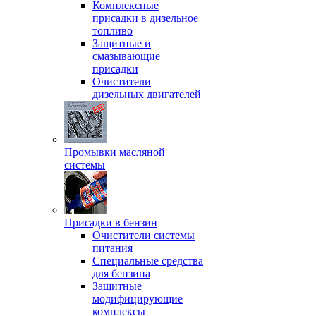
Комплексные
присадки в дизельное
топливо
Защитные и
смазывающие
присадки
Очистители
дизельных двигателей
Промывки масляной
системы
Присадки в бензин
Очистители системы
питания
Специальные срeдства
для бензина
Защитные
модифицирующие
комплексы