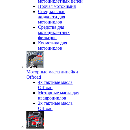
мотоциклетных цепей
Прочая мотохимия
Специальные
жидкости для
мотоциклов
Средства для
мотоциклетных
фильтров
Косметика для
мотоциклов
Моторные масла линейки
Offroad
4х тактные масла
Offroad
Моторные масла для
квадроциклов
2х тактные масла
Offroad