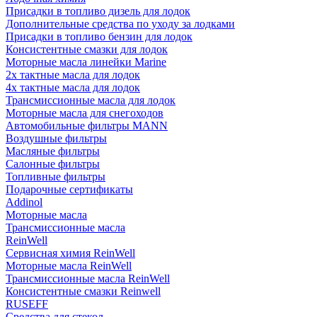
Присадки в топливо дизель для лодок
Дополнительные средства по уходу за лодками
Присадки в топливо бензин для лодок
Консистентные смазки для лодок
Моторные масла линейки Marine
2х тактные масла для лодок
4х тактные масла для лодок
Трансмиссионные масла для лодок
Моторные масла для снегоходов
Автомобильные фильтры MANN
Воздушные фильтры
Масляные фильтры
Салонные фильтры
Топливные фильтры
Подарочные сертификаты
Addinol
Моторные масла
Трансмиссионные масла
ReinWell
Сервисная химия ReinWell
Моторные масла ReinWell
Трансмиссионные масла ReinWell
Консистентные смазки Reinwell
RUSEFF
Средства для стекол