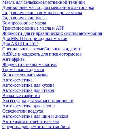
Масла для сельскохозяйственной техники
Доливочные масло для смешанного автопарка
Гидравлические и компрессорные масла
Гидравлические масла
Компрессорные масла
Трансмиссионные масла и ATF
Жидкости для гидравлических систем автомобиля
Для МКПП и приводных мостов
Для АКПП и ГУР
Специальные автомобильные жидкости
AdBlue и жидкость для пневмотормозов
Антифризы
Жидкости стеклоомывателя
Тормозные жидкости
Консистентные смазки
Автокосметика
Автокосметика для кузова
Автокосметика для стекол
Влажные салфетки
Аксессуары для мытья и полировки
Автокосметика для салона
Освежители воздуха
Автокосметика для шин и дисков
Автохимия потребительская
Средства для ремонта автомобиля