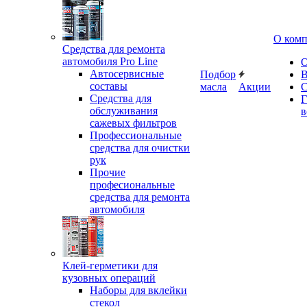
О ком
Средства для ремонта
автомобиля Pro Line
О
Автосервисные
Подбор
В
составы
масла
Акции
С
Средства для
Г
обслуживания
в
сажевых фильтров
Профессиональные
средства для очистки
рук
Прочие
професиональные
средства для ремонта
автомобиля
Клей-герметики для
кузовных операций
Наборы для вклейки
стекол