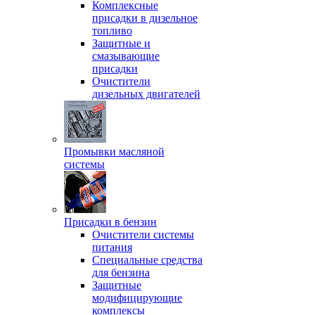
Комплексные
присадки в дизельное
топливо
Защитные и
смазывающие
присадки
Очистители
дизельных двигателей
Промывки масляной
системы
Присадки в бензин
Очистители системы
питания
Специальные срeдства
для бензина
Защитные
модифицирующие
комплексы