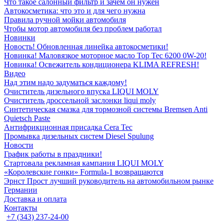
Что такое салонный фильтр и зачем он нужен
Автокосметика: что это и для чего нужна
Правила ручной мойки автомобиля
Чтобы мотор автомобиля без проблем работал
Новинки
Новость! Обновленная линейка автокосметики!
Новинка! Маловязкое моторное масло Top Tec 6200 0W-20!
Новинка! Освежитель кондиционера KLIMA REFRESH!
Видео
Над этим надо задуматься каждому!
Очиститель дизельного впуска LIQUI MOLY
Очиститель дроссельной заслонки liqui moly
Синтетическая смазка для тормозной системы Bremsen Anti
Quietsch Paste
Антифрикционная присадка Cera Tec
Промывка дизельных систем Diesel Spulung
Новости
График работы в праздники!
Стартовала рекламная кампания LIQUI MOLY
«Королевские гонки» Formula-1 возвращаются
Эрнст Прост лучший руководитель на автомобильном рынке
Германии
Доставка и оплата
Контакты
+7 (343) 237-24-00