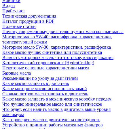
Новинки
Видео
Прайс-лист
Техническая документация
Каталог продукции в PDF
Полезные статьи
Почему современному двигателю нужны малозольные масла
Моторное масло 5W-40: расшифровка, характеристики,
температурный режим
Моторное масло 5W-30: характеристики, расшифровка
Какое масло лучше: синтетика или полусинтетика
Вязкость моторных масел: что это такое, классификация
Каталитический гидрокрекинг (НydroСraking)
Некоторые основные характеристики масел
Базовые масла
Рекомендации по уходу за двигателем
Какое масло заливать в двигатель
Какое моторное масло использовать зимой
Сколько литров масла заливать в двигатель
Какое масло заливать в механическую коробку передач
Что лучше: минеральное масло или синтетическое
Что будет, если налить масло в двигатель выше уровня
максимума
Как проверить масло в двигателе на пригодность
Устройство и принцип работы масляных фильтров