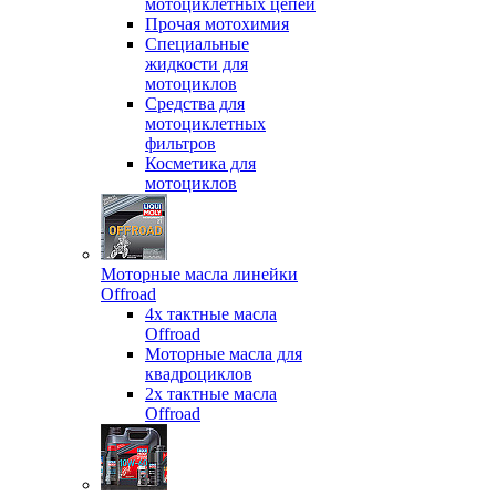
мотоциклетных цепей
Прочая мотохимия
Специальные
жидкости для
мотоциклов
Средства для
мотоциклетных
фильтров
Косметика для
мотоциклов
Моторные масла линейки
Offroad
4х тактные масла
Offroad
Моторные масла для
квадроциклов
2х тактные масла
Offroad