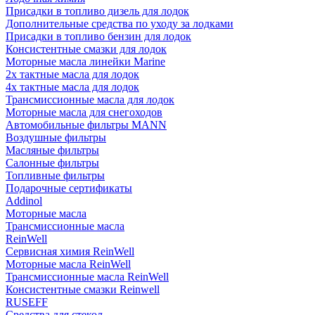
Присадки в топливо дизель для лодок
Дополнительные средства по уходу за лодками
Присадки в топливо бензин для лодок
Консистентные смазки для лодок
Моторные масла линейки Marine
2х тактные масла для лодок
4х тактные масла для лодок
Трансмиссионные масла для лодок
Моторные масла для снегоходов
Автомобильные фильтры MANN
Воздушные фильтры
Масляные фильтры
Салонные фильтры
Топливные фильтры
Подарочные сертификаты
Addinol
Моторные масла
Трансмиссионные масла
ReinWell
Сервисная химия ReinWell
Моторные масла ReinWell
Трансмиссионные масла ReinWell
Консистентные смазки Reinwell
RUSEFF
Средства для стекол