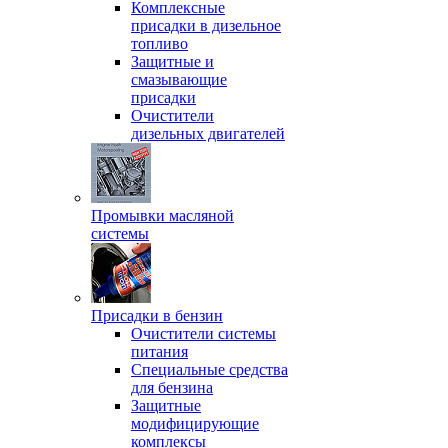
Комплексные
присадки в дизельное
топливо
Защитные и
смазывающие
присадки
Очистители
дизельных двигателей
Промывки масляной
системы
Присадки в бензин
Очистители системы
питания
Специальные срeдства
для бензина
Защитные
модифицирующие
комплексы