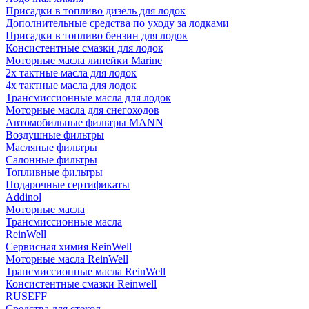
Присадки в топливо дизель для лодок
Дополнительные средства по уходу за лодками
Присадки в топливо бензин для лодок
Консистентные смазки для лодок
Моторные масла линейки Marine
2х тактные масла для лодок
4х тактные масла для лодок
Трансмиссионные масла для лодок
Моторные масла для снегоходов
Автомобильные фильтры MANN
Воздушные фильтры
Масляные фильтры
Салонные фильтры
Топливные фильтры
Подарочные сертификаты
Addinol
Моторные масла
Трансмиссионные масла
ReinWell
Сервисная химия ReinWell
Моторные масла ReinWell
Трансмиссионные масла ReinWell
Консистентные смазки Reinwell
RUSEFF
Средства для стекол