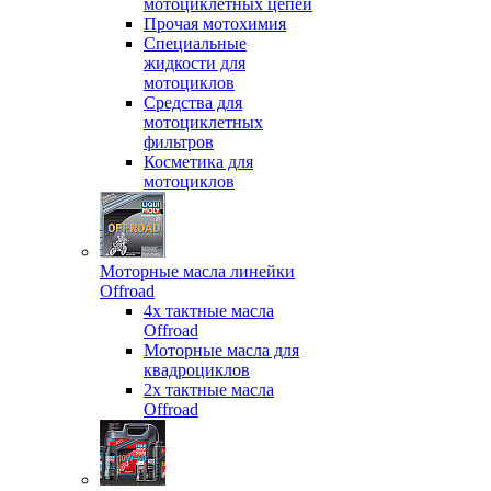
мотоциклетных цепей
Прочая мотохимия
Специальные
жидкости для
мотоциклов
Средства для
мотоциклетных
фильтров
Косметика для
мотоциклов
Моторные масла линейки
Offroad
4х тактные масла
Offroad
Моторные масла для
квадроциклов
2х тактные масла
Offroad