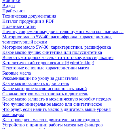
Новинки
Видео
Прайс-лист
Техническая документация
Каталог продукции в PDF
Полезные статьи
Почему современному двигателю нужны малозольные масла
Моторное масло 5W-40: расшифровка, характеристики,
температурный режим
Моторное масло 5W-30: характеристики, расшифровка
Какое масло лучше: синтетика или полусинтетика
Вязкость моторных масел: что это такое, классификация
Каталитический гидрокрекинг (НydroСraking)
Некоторые основные характеристики масел
Базовые масла
Рекомендации по уходу за двигателем
Какое масло заливать в двигатель
Какое моторное масло использовать зимой
Сколько литров масла заливать в двигатель
Какое масло заливать в механическую коробку передач
Что лучше: минеральное масло или синтетическое
Что будет, если налить масло в двигатель выше уровня
максимума
Как проверить масло в двигателе на пригодность
Устройство и принцип работы масляных фильтров