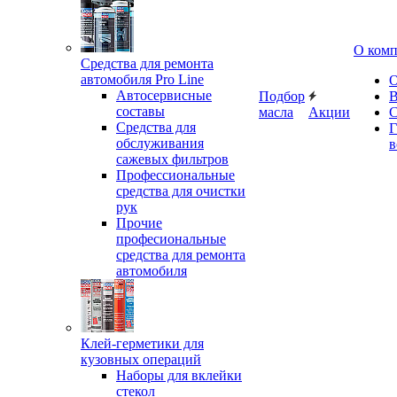
О ком
Средства для ремонта
автомобиля Pro Line
О
Автосервисные
Подбор
В
составы
масла
Акции
С
Средства для
Г
обслуживания
в
сажевых фильтров
Профессиональные
средства для очистки
рук
Прочие
професиональные
средства для ремонта
автомобиля
Клей-герметики для
кузовных операций
Наборы для вклейки
стекол