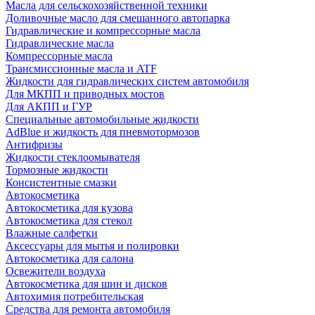
Масла для сельскохозяйственной техники
Доливочные масло для смешанного автопарка
Гидравлические и компрессорные масла
Гидравлические масла
Компрессорные масла
Трансмиссионные масла и ATF
Жидкости для гидравлических систем автомобиля
Для МКПП и приводных мостов
Для АКПП и ГУР
Специальные автомобильные жидкости
AdBlue и жидкость для пневмотормозов
Антифризы
Жидкости стеклоомывателя
Тормозные жидкости
Консистентные смазки
Автокосметика
Автокосметика для кузова
Автокосметика для стекол
Влажные салфетки
Аксессуары для мытья и полировки
Автокосметика для салона
Освежители воздуха
Автокосметика для шин и дисков
Автохимия потребительская
Средства для ремонта автомобиля