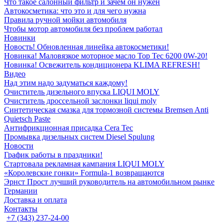
Что такое салонный фильтр и зачем он нужен
Автокосметика: что это и для чего нужна
Правила ручной мойки автомобиля
Чтобы мотор автомобиля без проблем работал
Новинки
Новость! Обновленная линейка автокосметики!
Новинка! Маловязкое моторное масло Top Tec 6200 0W-20!
Новинка! Освежитель кондиционера KLIMA REFRESH!
Видео
Над этим надо задуматься каждому!
Очиститель дизельного впуска LIQUI MOLY
Очиститель дроссельной заслонки liqui moly
Синтетическая смазка для тормозной системы Bremsen Anti
Quietsch Paste
Антифрикционная присадка Cera Tec
Промывка дизельных систем Diesel Spulung
Новости
График работы в праздники!
Стартовала рекламная кампания LIQUI MOLY
«Королевские гонки» Formula-1 возвращаются
Эрнст Прост лучший руководитель на автомобильном рынке
Германии
Доставка и оплата
Контакты
+7 (343) 237-24-00