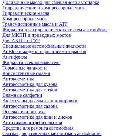
Доливочные масло для смешанного автопарка
Гидравлические и компрессорные масла
Гидравлические масла
Компрессорные масла
Трансмиссионные масла и ATF
Жидкости для гидравлических систем автомобиля
Для МКПП и приводных мостов
Для АКПП и ГУР
Специальные автомобильные жидкости
AdBlue и жидкость для пневмотормозов
Антифризы
Жидкости стеклоомывателя
Тормозные жидкости
Консистентные смазки
Автокосметика
Автокосметика для кузова
Автокосметика для стекол
Влажные салфетки
Аксессуары для мытья и полировки
Автокосметика для салона
Освежители воздуха
Автокосметика для шин и дисков
Автохимия потребительская
Средства для ремонта автомобиля
Смазки для различных механизмов автомобиля