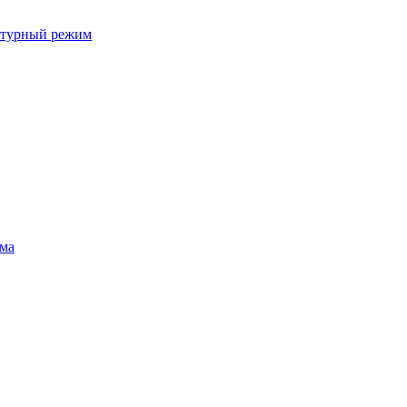
ратурный режим
ума