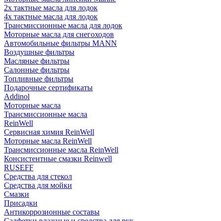
2х тактные масла для лодок
4х тактные масла для лодок
Трансмиссионные масла для лодок
Моторные масла для снегоходов
Автомобильные фильтры MANN
Воздушные фильтры
Масляные фильтры
Салонные фильтры
Топливные фильтры
Подарочные сертификаты
Addinol
Моторные масла
Трансмиссионные масла
ReinWell
Сервисная химия ReinWell
Моторные масла ReinWell
Трансмиссионные масла ReinWell
Консистентные смазки Reinwell
RUSEFF
Средства для стекол
Средства для мойки
Смазки
Присадки
Антикоррозионные составы
Салфетки влажные и средства для рук