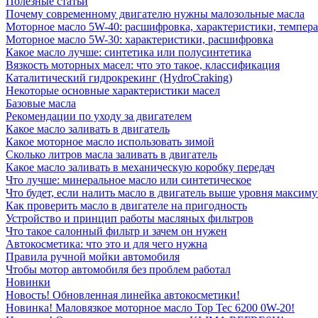
Полезные статьи
Почему современному двигателю нужны малозольные масла
Моторное масло 5W-40: расшифровка, характеристики, темпе
Моторное масло 5W-30: характеристики, расшифровка
Какое масло лучше: синтетика или полусинтетика
Вязкость моторных масел: что это такое, классификация
Каталитический гидрокрекинг (НydroСraking)
Некоторые основные характеристики масел
Базовые масла
Рекомендации по уходу за двигателем
Какое масло заливать в двигатель
Какое моторное масло использовать зимой
Сколько литров масла заливать в двигатель
Какое масло заливать в механическую коробку передач
Что лучше: минеральное масло или синтетическое
Что будет, если налить масло в двигатель выше уровня максим
Как проверить масло в двигателе на пригодность
Устройство и принцип работы масляных фильтров
Что такое салонный фильтр и зачем он нужен
Автокосметика: что это и для чего нужна
Правила ручной мойки автомобиля
Чтобы мотор автомобиля без проблем работал
Новинки
Новость! Обновленная линейка автокосметики!
Новинка! Маловязкое моторное масло Top Tec 6200 0W-20!