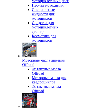
мотоциклетных цепей
Прочая мотохимия
Специальные
жидкости для
мотоциклов
Средства для
мотоциклетных
фильтров
Косметика для
мотоциклов
Моторные масла линейки
Offroad
4х тактные масла
Offroad
Моторные масла для
квадроциклов
2х тактные масла
Offroad