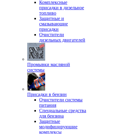
Комплексные
присадки в дизельное
топливо
Защитные и
смазывающие
присадки
Очистители
дизельных двигателей
Промывки масляной
системы
Присадки в бензин
Очистители системы
питания
Специальные срeдства
для бензина
Защитные
модифицирующие
комплексы