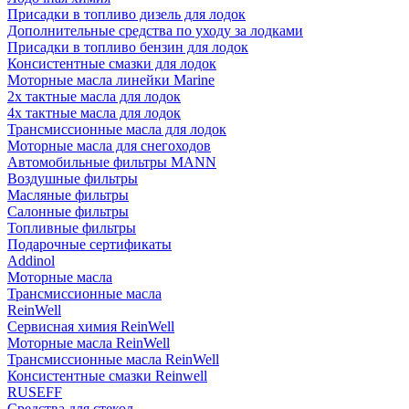
Присадки в топливо дизель для лодок
Дополнительные средства по уходу за лодками
Присадки в топливо бензин для лодок
Консистентные смазки для лодок
Моторные масла линейки Marine
2х тактные масла для лодок
4х тактные масла для лодок
Трансмиссионные масла для лодок
Моторные масла для снегоходов
Автомобильные фильтры MANN
Воздушные фильтры
Масляные фильтры
Салонные фильтры
Топливные фильтры
Подарочные сертификаты
Addinol
Моторные масла
Трансмиссионные масла
ReinWell
Сервисная химия ReinWell
Моторные масла ReinWell
Трансмиссионные масла ReinWell
Консистентные смазки Reinwell
RUSEFF
Средства для стекол