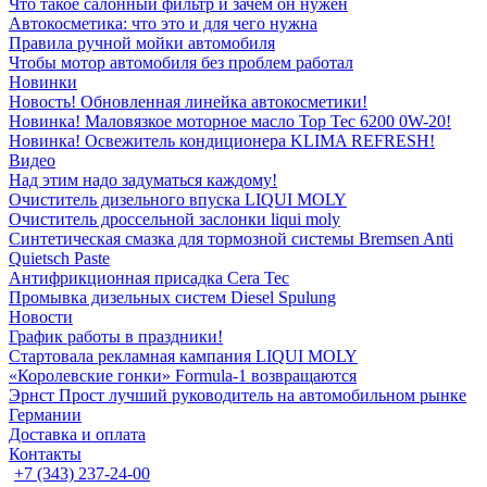
Что такое салонный фильтр и зачем он нужен
Автокосметика: что это и для чего нужна
Правила ручной мойки автомобиля
Чтобы мотор автомобиля без проблем работал
Новинки
Новость! Обновленная линейка автокосметики!
Новинка! Маловязкое моторное масло Top Tec 6200 0W-20!
Новинка! Освежитель кондиционера KLIMA REFRESH!
Видео
Над этим надо задуматься каждому!
Очиститель дизельного впуска LIQUI MOLY
Очиститель дроссельной заслонки liqui moly
Синтетическая смазка для тормозной системы Bremsen Anti
Quietsch Paste
Антифрикционная присадка Cera Tec
Промывка дизельных систем Diesel Spulung
Новости
График работы в праздники!
Стартовала рекламная кампания LIQUI MOLY
«Королевские гонки» Formula-1 возвращаются
Эрнст Прост лучший руководитель на автомобильном рынке
Германии
Доставка и оплата
Контакты
+7 (343) 237-24-00