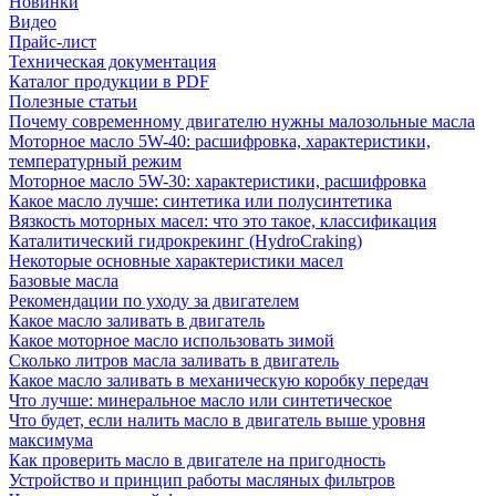
Новинки
Видео
Прайс-лист
Техническая документация
Каталог продукции в PDF
Полезные статьи
Почему современному двигателю нужны малозольные масла
Моторное масло 5W-40: расшифровка, характеристики,
температурный режим
Моторное масло 5W-30: характеристики, расшифровка
Какое масло лучше: синтетика или полусинтетика
Вязкость моторных масел: что это такое, классификация
Каталитический гидрокрекинг (НydroСraking)
Некоторые основные характеристики масел
Базовые масла
Рекомендации по уходу за двигателем
Какое масло заливать в двигатель
Какое моторное масло использовать зимой
Сколько литров масла заливать в двигатель
Какое масло заливать в механическую коробку передач
Что лучше: минеральное масло или синтетическое
Что будет, если налить масло в двигатель выше уровня
максимума
Как проверить масло в двигателе на пригодность
Устройство и принцип работы масляных фильтров