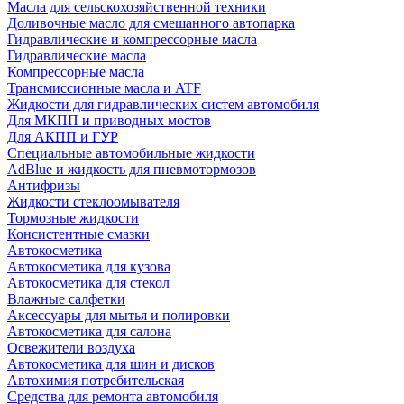
Масла для сельскохозяйственной техники
Доливочные масло для смешанного автопарка
Гидравлические и компрессорные масла
Гидравлические масла
Компрессорные масла
Трансмиссионные масла и ATF
Жидкости для гидравлических систем автомобиля
Для МКПП и приводных мостов
Для АКПП и ГУР
Специальные автомобильные жидкости
AdBlue и жидкость для пневмотормозов
Антифризы
Жидкости стеклоомывателя
Тормозные жидкости
Консистентные смазки
Автокосметика
Автокосметика для кузова
Автокосметика для стекол
Влажные салфетки
Аксессуары для мытья и полировки
Автокосметика для салона
Освежители воздуха
Автокосметика для шин и дисков
Автохимия потребительская
Средства для ремонта автомобиля