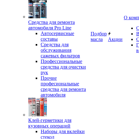
О ком
Средства для ремонта
автомобиля Pro Line
О
Автосервисные
Подбор
В
составы
масла
Акции
С
Средства для
Г
обслуживания
в
сажевых фильтров
Профессиональные
средства для очистки
рук
Прочие
професиональные
средства для ремонта
автомобиля
Клей-герметики для
кузовных операций
Наборы для вклейки
стекол