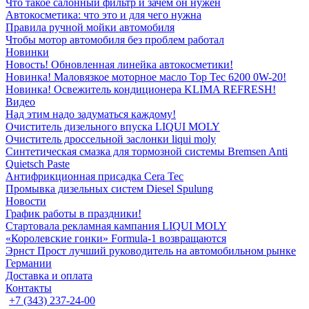
Что такое салонный фильтр и зачем он нужен
Автокосметика: что это и для чего нужна
Правила ручной мойки автомобиля
Чтобы мотор автомобиля без проблем работал
Новинки
Новость! Обновленная линейка автокосметики!
Новинка! Маловязкое моторное масло Top Tec 6200 0W-20!
Новинка! Освежитель кондиционера KLIMA REFRESH!
Видео
Над этим надо задуматься каждому!
Очиститель дизельного впуска LIQUI MOLY
Очиститель дроссельной заслонки liqui moly
Синтетическая смазка для тормозной системы Bremsen Anti
Quietsch Paste
Антифрикционная присадка Cera Tec
Промывка дизельных систем Diesel Spulung
Новости
График работы в праздники!
Стартовала рекламная кампания LIQUI MOLY
«Королевские гонки» Formula-1 возвращаются
Эрнст Прост лучший руководитель на автомобильном рынке
Германии
Доставка и оплата
Контакты
+7 (343) 237-24-00