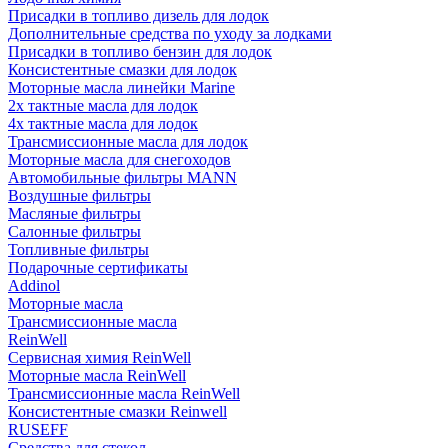
Присадки в топливо дизель для лодок
Дополнительные средства по уходу за лодками
Присадки в топливо бензин для лодок
Консистентные смазки для лодок
Моторные масла линейки Marine
2х тактные масла для лодок
4х тактные масла для лодок
Трансмиссионные масла для лодок
Моторные масла для снегоходов
Автомобильные фильтры MANN
Воздушные фильтры
Масляные фильтры
Салонные фильтры
Топливные фильтры
Подарочные сертификаты
Addinol
Моторные масла
Трансмиссионные масла
ReinWell
Сервисная химия ReinWell
Моторные масла ReinWell
Трансмиссионные масла ReinWell
Консистентные смазки Reinwell
RUSEFF
Средства для стекол