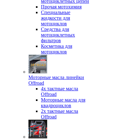
мотоциклетных цепей
Прочая мотохимия
Специальные
жидкости для
мотоциклов
Средства для
мотоциклетных
фильтров
Косметика для
мотоциклов
Моторные масла линейки
Offroad
4х тактные масла
Offroad
Моторные масла для
квадроциклов
2х тактные масла
Offroad