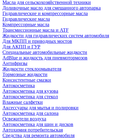
Масла для сельскохозяйственной техники
Доливочные масло для смешанного автопарка
Гидравлические и компрессорные масла
Гидравлические масла
Компрессорные масла
Трансмиссионные масла и ATF
Жидкости для гидравлических систем автомобиля
Для МКПП и приводных мостов
Для АКПП и ГУР
Специальные автомобильные жидкости
AdBlue и жидкость для пневмотормозов
Антифризы
Жидкости стеклоомывателя
Тормозные жидкости
Консистентные смазки
Автокосметика
Автокосметика для кузова
Автокосметика для стекол
Влажные салфетки
Аксессуары для мытья и полировки
Автокосметика для салона
Освежители воздуха
Автокосметика для шин и дисков
Автохимия потребительская
Средства для ремонта автомобиля