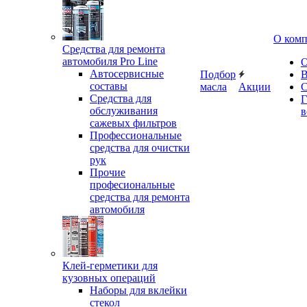
О ком
Средства для ремонта
автомобиля Pro Line
О
Автосервисные
Подбор
В
составы
масла
Акции
С
Средства для
Г
обслуживания
в
сажевых фильтров
Профессиональные
средства для очистки
рук
Прочие
професиональные
средства для ремонта
автомобиля
Клей-герметики для
кузовных операций
Наборы для вклейки
стекол