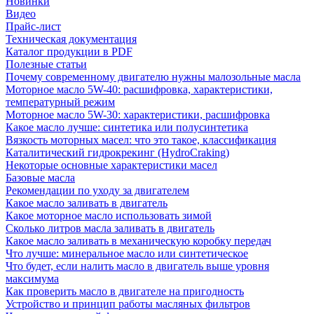
Новинки
Видео
Прайс-лист
Техническая документация
Каталог продукции в PDF
Полезные статьи
Почему современному двигателю нужны малозольные масла
Моторное масло 5W-40: расшифровка, характеристики,
температурный режим
Моторное масло 5W-30: характеристики, расшифровка
Какое масло лучше: синтетика или полусинтетика
Вязкость моторных масел: что это такое, классификация
Каталитический гидрокрекинг (НydroСraking)
Некоторые основные характеристики масел
Базовые масла
Рекомендации по уходу за двигателем
Какое масло заливать в двигатель
Какое моторное масло использовать зимой
Сколько литров масла заливать в двигатель
Какое масло заливать в механическую коробку передач
Что лучше: минеральное масло или синтетическое
Что будет, если налить масло в двигатель выше уровня
максимума
Как проверить масло в двигателе на пригодность
Устройство и принцип работы масляных фильтров