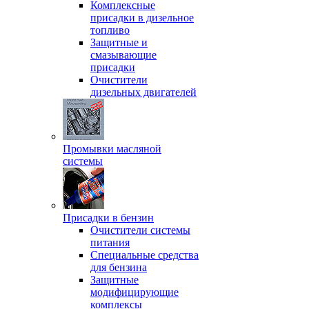
Комплексные
присадки в дизельное
топливо
Защитные и
смазывающие
присадки
Очистители
дизельных двигателей
Промывки масляной
системы
Присадки в бензин
Очистители системы
питания
Специальные срeдства
для бензина
Защитные
модифицирующие
комплексы