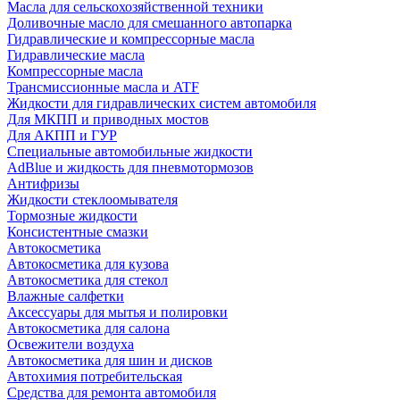
Масла для сельскохозяйственной техники
Доливочные масло для смешанного автопарка
Гидравлические и компрессорные масла
Гидравлические масла
Компрессорные масла
Трансмиссионные масла и ATF
Жидкости для гидравлических систем автомобиля
Для МКПП и приводных мостов
Для АКПП и ГУР
Специальные автомобильные жидкости
AdBlue и жидкость для пневмотормозов
Антифризы
Жидкости стеклоомывателя
Тормозные жидкости
Консистентные смазки
Автокосметика
Автокосметика для кузова
Автокосметика для стекол
Влажные салфетки
Аксессуары для мытья и полировки
Автокосметика для салона
Освежители воздуха
Автокосметика для шин и дисков
Автохимия потребительская
Средства для ремонта автомобиля