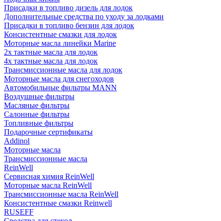
Присадки в топливо дизель для лодок
Дополнительные средства по уходу за лодками
Присадки в топливо бензин для лодок
Консистентные смазки для лодок
Моторные масла линейки Marine
2х тактные масла для лодок
4х тактные масла для лодок
Трансмиссионные масла для лодок
Моторные масла для снегоходов
Автомобильные фильтры MANN
Воздушные фильтры
Масляные фильтры
Салонные фильтры
Топливные фильтры
Подарочные сертификаты
Addinol
Моторные масла
Трансмиссионные масла
ReinWell
Сервисная химия ReinWell
Моторные масла ReinWell
Трансмиссионные масла ReinWell
Консистентные смазки Reinwell
RUSEFF
Средства для стекол