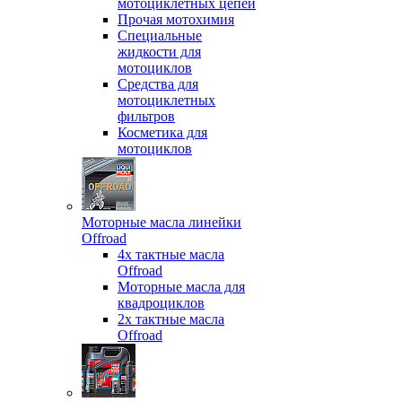
мотоциклетных цепей
Прочая мотохимия
Специальные
жидкости для
мотоциклов
Средства для
мотоциклетных
фильтров
Косметика для
мотоциклов
Моторные масла линейки
Offroad
4х тактные масла
Offroad
Моторные масла для
квадроциклов
2х тактные масла
Offroad