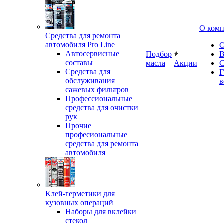
О ком
Средства для ремонта
автомобиля Pro Line
О
Автосервисные
Подбор
В
составы
масла
Акции
С
Средства для
Г
обслуживания
в
сажевых фильтров
Профессиональные
средства для очистки
рук
Прочие
професиональные
средства для ремонта
автомобиля
Клей-герметики для
кузовных операций
Наборы для вклейки
стекол