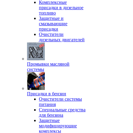
Комплексные
присадки в дизельное
топливо
Защитные и
смазывающие
присадки
Очистители
дизельных двигателей
Промывки масляной
системы
Присадки в бензин
Очистители системы
питания
Специальные срeдства
для бензина
Защитные
модифицирующие
комплексы