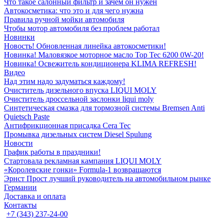
Что такое салонный фильтр и зачем он нужен
Автокосметика: что это и для чего нужна
Правила ручной мойки автомобиля
Чтобы мотор автомобиля без проблем работал
Новинки
Новость! Обновленная линейка автокосметики!
Новинка! Маловязкое моторное масло Top Tec 6200 0W-20!
Новинка! Освежитель кондиционера KLIMA REFRESH!
Видео
Над этим надо задуматься каждому!
Очиститель дизельного впуска LIQUI MOLY
Очиститель дроссельной заслонки liqui moly
Синтетическая смазка для тормозной системы Bremsen Anti
Quietsch Paste
Антифрикционная присадка Cera Tec
Промывка дизельных систем Diesel Spulung
Новости
График работы в праздники!
Стартовала рекламная кампания LIQUI MOLY
«Королевские гонки» Formula-1 возвращаются
Эрнст Прост лучший руководитель на автомобильном рынке
Германии
Доставка и оплата
Контакты
+7 (343) 237-24-00