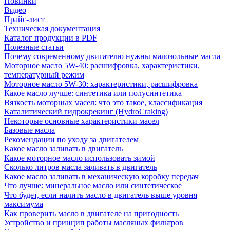
Новинки
Видео
Прайс-лист
Техническая документация
Каталог продукции в PDF
Полезные статьи
Почему современному двигателю нужны малозольные масла
Моторное масло 5W-40: расшифровка, характеристики,
температурный режим
Моторное масло 5W-30: характеристики, расшифровка
Какое масло лучше: синтетика или полусинтетика
Вязкость моторных масел: что это такое, классификация
Каталитический гидрокрекинг (НydroСraking)
Некоторые основные характеристики масел
Базовые масла
Рекомендации по уходу за двигателем
Какое масло заливать в двигатель
Какое моторное масло использовать зимой
Сколько литров масла заливать в двигатель
Какое масло заливать в механическую коробку передач
Что лучше: минеральное масло или синтетическое
Что будет, если налить масло в двигатель выше уровня
максимума
Как проверить масло в двигателе на пригодность
Устройство и принцип работы масляных фильтров