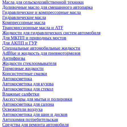
Масла для сельскохозяйственной техники
Доливочные масло для смешанного автопарка
Гидравлические и компрессорные масла
Гидравлические масла
Компрессорные масла
Трансмиссионные масла и ATF
Жидкости для гидравлических систем автомобиля
Для МКПП и приводных мостов
Для АКПП и ГУР
Специальные автомобильные жидкости
AdBlue и жидкость для пневмотормозов
Антифризы
Жидкости стеклоомывателя
Тормозные жидкости
Консистентные смазки
Автокосметика
Автокосметика для кузова
Автокосметика для стекол
Влажные салфетки
Аксессуары для мытья и полировки
Автокосметика для салона
Освежители воздуха
Автокосметика для шин и дисков
Автохимия потребительская
Средства для ремонта автомобиля