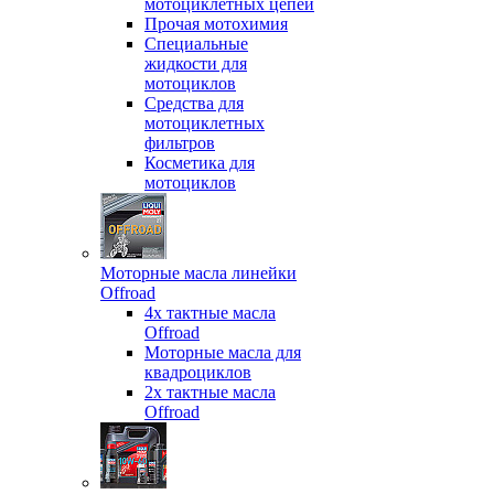
мотоциклетных цепей
Прочая мотохимия
Специальные
жидкости для
мотоциклов
Средства для
мотоциклетных
фильтров
Косметика для
мотоциклов
Моторные масла линейки
Offroad
4х тактные масла
Offroad
Моторные масла для
квадроциклов
2х тактные масла
Offroad