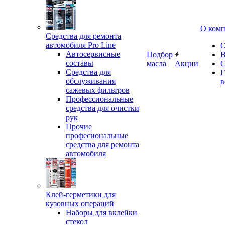
О ком
Средства для ремонта
автомобиля Pro Line
О
Автосервисные
Подбор
В
составы
масла
Акции
С
Средства для
Г
обслуживания
в
сажевых фильтров
Профессиональные
средства для очистки
рук
Прочие
професиональные
средства для ремонта
автомобиля
Клей-герметики для
кузовных операций
Наборы для вклейки
стекол