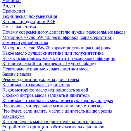
Новинки
Видео
Прайс-лист
Техническая документация
Каталог продукции в PDF
Полезные статьи
Почему современному двигателю нужны малозольные масла
Моторное масло 5W-40: расшифровка, характеристики,
температурный режим
Моторное масло 5W-30: характеристики, расшифровка
Какое масло лучше: синтетика или полусинтетика
Вязкость моторных масел: что это такое, классификация
Каталитический гидрокрекинг (НydroСraking)
Некоторые основные характеристики масел
Базовые масла
Рекомендации по уходу за двигателем
Какое масло заливать в двигатель
Какое моторное масло использовать зимой
Сколько литров масла заливать в двигатель
Какое масло заливать в механическую коробку передач
Что лучше: минеральное масло или синтетическое
Что будет, если налить масло в двигатель выше уровня
максимума
Как проверить масло в двигателе на пригодность
Устройство и принцип работы масляных фильтров