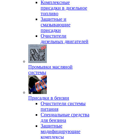
Комплексные
присадки в дизельное
топливо
Защитные и
смазывающие
присадки
Очистители
дизельных двигателей
Промывки масляной
системы
Присадки в бензин
Очистители системы
питания
Специальные срeдства
для бензина
Защитные
модифицирующие
комплексы