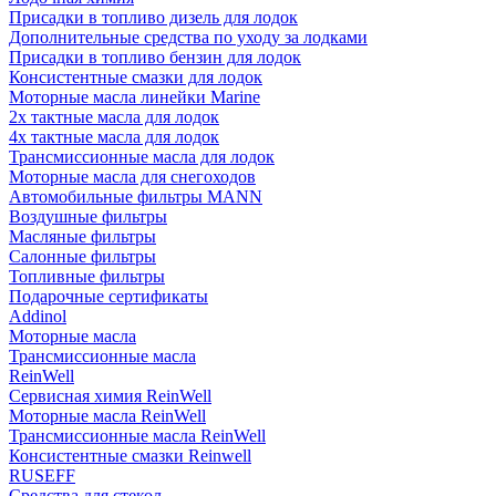
Присадки в топливо дизель для лодок
Дополнительные средства по уходу за лодками
Присадки в топливо бензин для лодок
Консистентные смазки для лодок
Моторные масла линейки Marine
2х тактные масла для лодок
4х тактные масла для лодок
Трансмиссионные масла для лодок
Моторные масла для снегоходов
Автомобильные фильтры MANN
Воздушные фильтры
Масляные фильтры
Салонные фильтры
Топливные фильтры
Подарочные сертификаты
Addinol
Моторные масла
Трансмиссионные масла
ReinWell
Сервисная химия ReinWell
Моторные масла ReinWell
Трансмиссионные масла ReinWell
Консистентные смазки Reinwell
RUSEFF
Средства для стекол