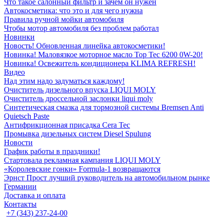
Что такое салонный фильтр и зачем он нужен
Автокосметика: что это и для чего нужна
Правила ручной мойки автомобиля
Чтобы мотор автомобиля без проблем работал
Новинки
Новость! Обновленная линейка автокосметики!
Новинка! Маловязкое моторное масло Top Tec 6200 0W-20!
Новинка! Освежитель кондиционера KLIMA REFRESH!
Видео
Над этим надо задуматься каждому!
Очиститель дизельного впуска LIQUI MOLY
Очиститель дроссельной заслонки liqui moly
Синтетическая смазка для тормозной системы Bremsen Anti
Quietsch Paste
Антифрикционная присадка Cera Tec
Промывка дизельных систем Diesel Spulung
Новости
График работы в праздники!
Стартовала рекламная кампания LIQUI MOLY
«Королевские гонки» Formula-1 возвращаются
Эрнст Прост лучший руководитель на автомобильном рынке
Германии
Доставка и оплата
Контакты
+7 (343) 237-24-00