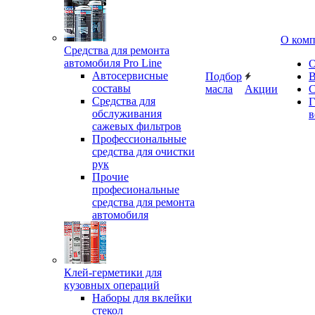
О ком
Средства для ремонта
автомобиля Pro Line
О
Автосервисные
Подбор
В
составы
масла
Акции
С
Средства для
Г
обслуживания
в
сажевых фильтров
Профессиональные
средства для очистки
рук
Прочие
професиональные
средства для ремонта
автомобиля
Клей-герметики для
кузовных операций
Наборы для вклейки
стекол