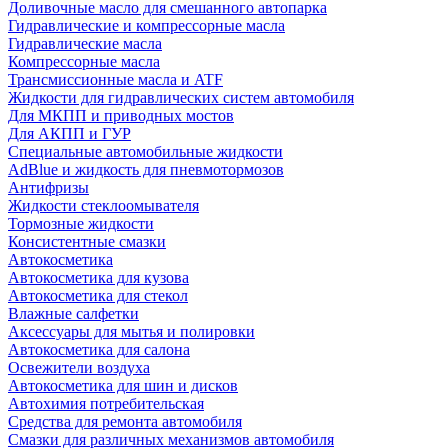
Доливочные масло для смешанного автопарка
Гидравлические и компрессорные масла
Гидравлические масла
Компрессорные масла
Трансмиссионные масла и ATF
Жидкости для гидравлических систем автомобиля
Для МКПП и приводных мостов
Для АКПП и ГУР
Специальные автомобильные жидкости
AdBlue и жидкость для пневмотормозов
Антифризы
Жидкости стеклоомывателя
Тормозные жидкости
Консистентные смазки
Автокосметика
Автокосметика для кузова
Автокосметика для стекол
Влажные салфетки
Аксессуары для мытья и полировки
Автокосметика для салона
Освежители воздуха
Автокосметика для шин и дисков
Автохимия потребительская
Средства для ремонта автомобиля
Смазки для различных механизмов автомобиля