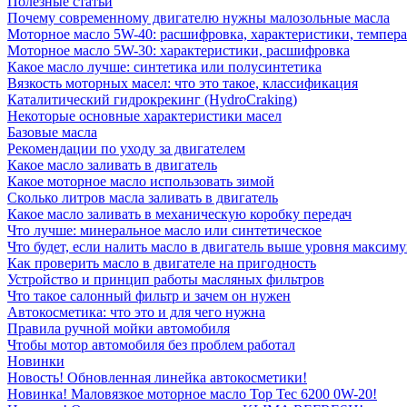
Полезные статьи
Почему современному двигателю нужны малозольные масла
Моторное масло 5W-40: расшифровка, характеристики, темпе
Моторное масло 5W-30: характеристики, расшифровка
Какое масло лучше: синтетика или полусинтетика
Вязкость моторных масел: что это такое, классификация
Каталитический гидрокрекинг (НydroСraking)
Некоторые основные характеристики масел
Базовые масла
Рекомендации по уходу за двигателем
Какое масло заливать в двигатель
Какое моторное масло использовать зимой
Сколько литров масла заливать в двигатель
Какое масло заливать в механическую коробку передач
Что лучше: минеральное масло или синтетическое
Что будет, если налить масло в двигатель выше уровня максим
Как проверить масло в двигателе на пригодность
Устройство и принцип работы масляных фильтров
Что такое салонный фильтр и зачем он нужен
Автокосметика: что это и для чего нужна
Правила ручной мойки автомобиля
Чтобы мотор автомобиля без проблем работал
Новинки
Новость! Обновленная линейка автокосметики!
Новинка! Маловязкое моторное масло Top Tec 6200 0W-20!