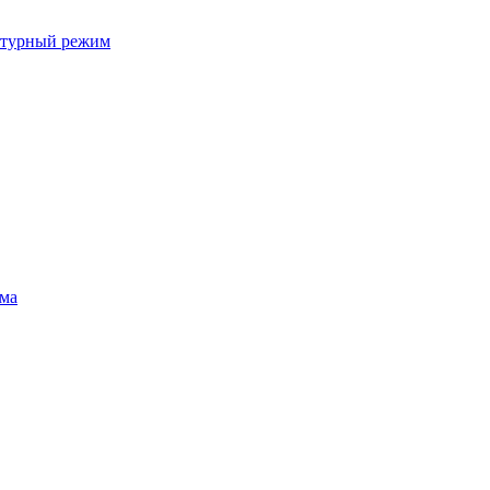
ратурный режим
ума