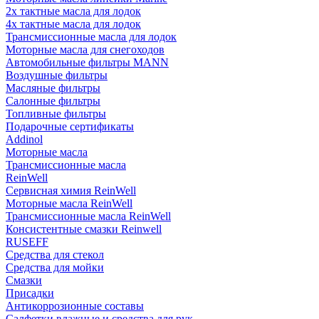
2х тактные масла для лодок
4х тактные масла для лодок
Трансмиссионные масла для лодок
Моторные масла для снегоходов
Автомобильные фильтры MANN
Воздушные фильтры
Масляные фильтры
Салонные фильтры
Топливные фильтры
Подарочные сертификаты
Addinol
Моторные масла
Трансмиссионные масла
ReinWell
Сервисная химия ReinWell
Моторные масла ReinWell
Трансмиссионные масла ReinWell
Консистентные смазки Reinwell
RUSEFF
Средства для стекол
Средства для мойки
Смазки
Присадки
Антикоррозионные составы
Салфетки влажные и средства для рук