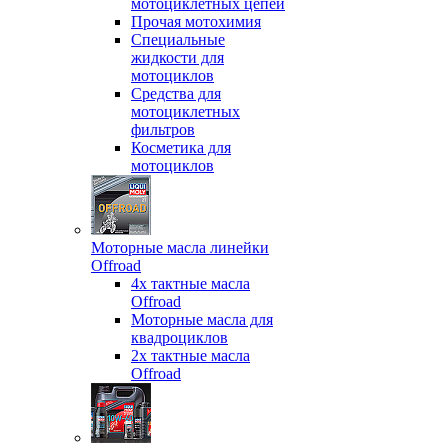
мотоциклетных цепей
Прочая мотохимия
Специальные
жидкости для
мотоциклов
Средства для
мотоциклетных
фильтров
Косметика для
мотоциклов
Моторные масла линейки
Offroad
4х тактные масла
Offroad
Моторные масла для
квадроциклов
2х тактные масла
Offroad