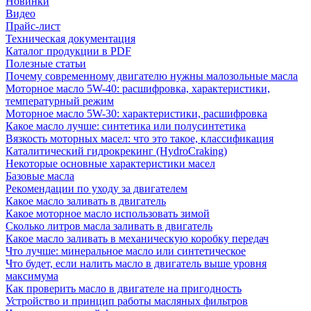
Новинки
Видео
Прайс-лист
Техническая документация
Каталог продукции в PDF
Полезные статьи
Почему современному двигателю нужны малозольные масла
Моторное масло 5W-40: расшифровка, характеристики,
температурный режим
Моторное масло 5W-30: характеристики, расшифровка
Какое масло лучше: синтетика или полусинтетика
Вязкость моторных масел: что это такое, классификация
Каталитический гидрокрекинг (НydroСraking)
Некоторые основные характеристики масел
Базовые масла
Рекомендации по уходу за двигателем
Какое масло заливать в двигатель
Какое моторное масло использовать зимой
Сколько литров масла заливать в двигатель
Какое масло заливать в механическую коробку передач
Что лучше: минеральное масло или синтетическое
Что будет, если налить масло в двигатель выше уровня
максимума
Как проверить масло в двигателе на пригодность
Устройство и принцип работы масляных фильтров