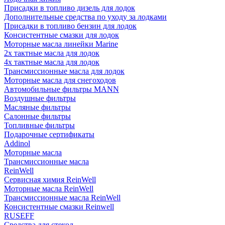
Присадки в топливо дизель для лодок
Дополнительные средства по уходу за лодками
Присадки в топливо бензин для лодок
Консистентные смазки для лодок
Моторные масла линейки Marine
2х тактные масла для лодок
4х тактные масла для лодок
Трансмиссионные масла для лодок
Моторные масла для снегоходов
Автомобильные фильтры MANN
Воздушные фильтры
Масляные фильтры
Салонные фильтры
Топливные фильтры
Подарочные сертификаты
Addinol
Моторные масла
Трансмиссионные масла
ReinWell
Сервисная химия ReinWell
Моторные масла ReinWell
Трансмиссионные масла ReinWell
Консистентные смазки Reinwell
RUSEFF
Средства для стекол