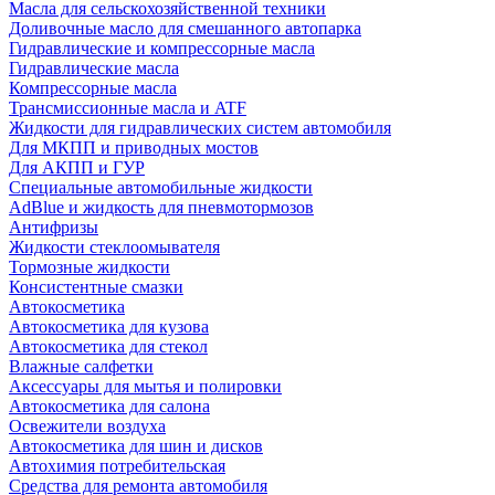
Масла для сельскохозяйственной техники
Доливочные масло для смешанного автопарка
Гидравлические и компрессорные масла
Гидравлические масла
Компрессорные масла
Трансмиссионные масла и ATF
Жидкости для гидравлических систем автомобиля
Для МКПП и приводных мостов
Для АКПП и ГУР
Специальные автомобильные жидкости
AdBlue и жидкость для пневмотормозов
Антифризы
Жидкости стеклоомывателя
Тормозные жидкости
Консистентные смазки
Автокосметика
Автокосметика для кузова
Автокосметика для стекол
Влажные салфетки
Аксессуары для мытья и полировки
Автокосметика для салона
Освежители воздуха
Автокосметика для шин и дисков
Автохимия потребительская
Средства для ремонта автомобиля