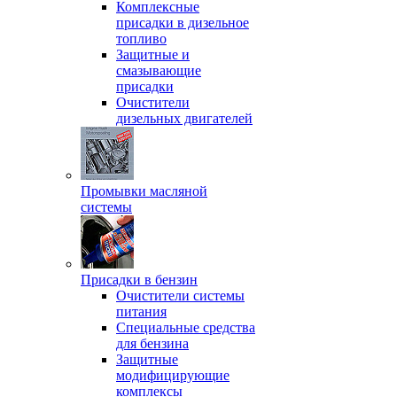
Комплексные
присадки в дизельное
топливо
Защитные и
смазывающие
присадки
Очистители
дизельных двигателей
Промывки масляной
системы
Присадки в бензин
Очистители системы
питания
Специальные срeдства
для бензина
Защитные
модифицирующие
комплексы