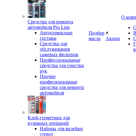
О ком
Средства для ремонта
автомобиля Pro Line
О
Автосервисные
Подбор
В
составы
масла
Акции
С
Средства для
Г
обслуживания
в
сажевых фильтров
Профессиональные
средства для очистки
рук
Прочие
професиональные
средства для ремонта
автомобиля
Клей-герметики для
кузовных операций
Наборы для вклейки
стекол