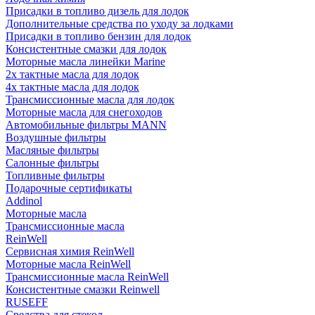
Присадки в топливо дизель для лодок
Дополнительные средства по уходу за лодками
Присадки в топливо бензин для лодок
Консистентные смазки для лодок
Моторные масла линейки Marine
2х тактные масла для лодок
4х тактные масла для лодок
Трансмиссионные масла для лодок
Моторные масла для снегоходов
Автомобильные фильтры MANN
Воздушные фильтры
Масляные фильтры
Салонные фильтры
Топливные фильтры
Подарочные сертификаты
Addinol
Моторные масла
Трансмиссионные масла
ReinWell
Сервисная химия ReinWell
Моторные масла ReinWell
Трансмиссионные масла ReinWell
Консистентные смазки Reinwell
RUSEFF
Средства для стекол