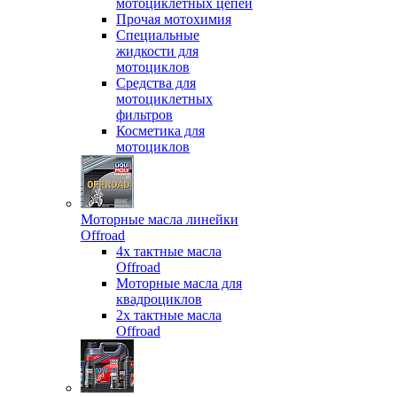
мотоциклетных цепей
Прочая мотохимия
Специальные
жидкости для
мотоциклов
Средства для
мотоциклетных
фильтров
Косметика для
мотоциклов
Моторные масла линейки
Offroad
4х тактные масла
Offroad
Моторные масла для
квадроциклов
2х тактные масла
Offroad