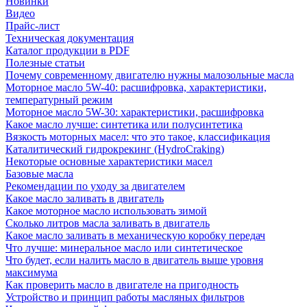
Новинки
Видео
Прайс-лист
Техническая документация
Каталог продукции в PDF
Полезные статьи
Почему современному двигателю нужны малозольные масла
Моторное масло 5W-40: расшифровка, характеристики,
температурный режим
Моторное масло 5W-30: характеристики, расшифровка
Какое масло лучше: синтетика или полусинтетика
Вязкость моторных масел: что это такое, классификация
Каталитический гидрокрекинг (НydroСraking)
Некоторые основные характеристики масел
Базовые масла
Рекомендации по уходу за двигателем
Какое масло заливать в двигатель
Какое моторное масло использовать зимой
Сколько литров масла заливать в двигатель
Какое масло заливать в механическую коробку передач
Что лучше: минеральное масло или синтетическое
Что будет, если налить масло в двигатель выше уровня
максимума
Как проверить масло в двигателе на пригодность
Устройство и принцип работы масляных фильтров