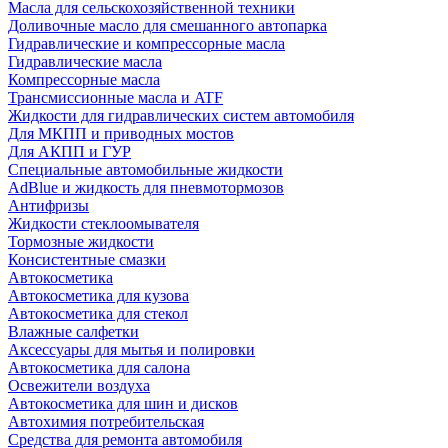
Масла для сельскохозяйственной техники
Доливочные масло для смешанного автопарка
Гидравлические и компрессорные масла
Гидравлические масла
Компрессорные масла
Трансмиссионные масла и ATF
Жидкости для гидравлических систем автомобиля
Для МКПП и приводных мостов
Для АКПП и ГУР
Специальные автомобильные жидкости
AdBlue и жидкость для пневмотормозов
Антифризы
Жидкости стеклоомывателя
Тормозные жидкости
Консистентные смазки
Автокосметика
Автокосметика для кузова
Автокосметика для стекол
Влажные салфетки
Аксессуары для мытья и полировки
Автокосметика для салона
Освежители воздуха
Автокосметика для шин и дисков
Автохимия потребительская
Средства для ремонта автомобиля