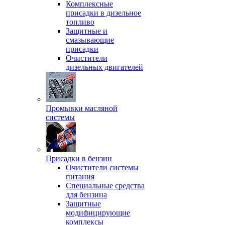
Комплексные
присадки в дизельное
топливо
Защитные и
смазывающие
присадки
Очистители
дизельных двигателей
Промывки масляной
системы
Присадки в бензин
Очистители системы
питания
Специальные срeдства
для бензина
Защитные
модифицирующие
комплексы