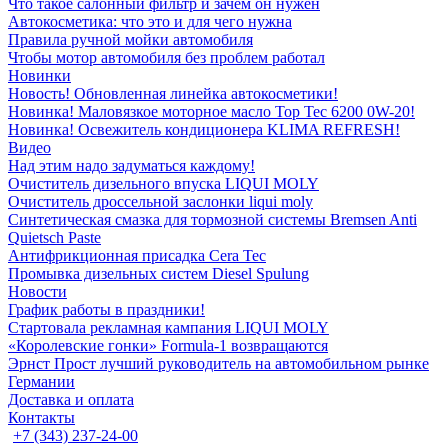
Что такое салонный фильтр и зачем он нужен
Автокосметика: что это и для чего нужна
Правила ручной мойки автомобиля
Чтобы мотор автомобиля без проблем работал
Новинки
Новость! Обновленная линейка автокосметики!
Новинка! Маловязкое моторное масло Top Tec 6200 0W-20!
Новинка! Освежитель кондиционера KLIMA REFRESH!
Видео
Над этим надо задуматься каждому!
Очиститель дизельного впуска LIQUI MOLY
Очиститель дроссельной заслонки liqui moly
Синтетическая смазка для тормозной системы Bremsen Anti
Quietsch Paste
Антифрикционная присадка Cera Tec
Промывка дизельных систем Diesel Spulung
Новости
График работы в праздники!
Стартовала рекламная кампания LIQUI MOLY
«Королевские гонки» Formula-1 возвращаются
Эрнст Прост лучший руководитель на автомобильном рынке
Германии
Доставка и оплата
Контакты
+7 (343) 237-24-00