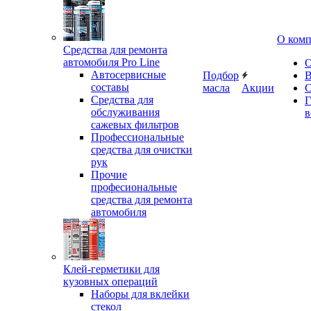
О ком
Средства для ремонта
автомобиля Pro Line
О
Автосервисные
Подбор
В
составы
масла
Акции
С
Средства для
Г
обслуживания
в
сажевых фильтров
Профессиональные
средства для очистки
рук
Прочие
професиональные
средства для ремонта
автомобиля
Клей-герметики для
кузовных операций
Наборы для вклейки
стекол