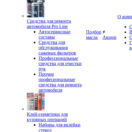
О ком
Средства для ремонта
автомобиля Pro Line
О
Автосервисные
Подбор
В
составы
масла
Акции
С
Средства для
Г
обслуживания
в
сажевых фильтров
Профессиональные
средства для очистки
рук
Прочие
професиональные
средства для ремонта
автомобиля
Клей-герметики для
кузовных операций
Наборы для вклейки
стекол