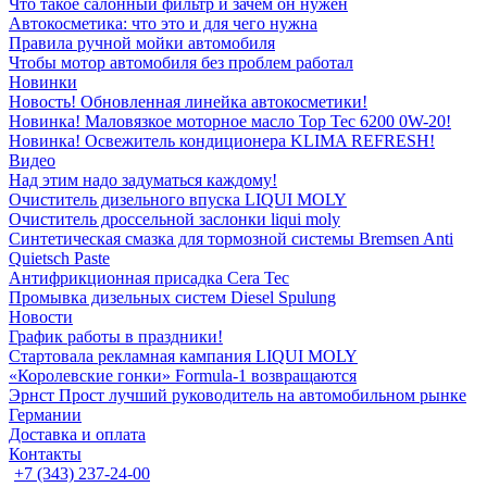
Что такое салонный фильтр и зачем он нужен
Автокосметика: что это и для чего нужна
Правила ручной мойки автомобиля
Чтобы мотор автомобиля без проблем работал
Новинки
Новость! Обновленная линейка автокосметики!
Новинка! Маловязкое моторное масло Top Tec 6200 0W-20!
Новинка! Освежитель кондиционера KLIMA REFRESH!
Видео
Над этим надо задуматься каждому!
Очиститель дизельного впуска LIQUI MOLY
Очиститель дроссельной заслонки liqui moly
Синтетическая смазка для тормозной системы Bremsen Anti
Quietsch Paste
Антифрикционная присадка Cera Tec
Промывка дизельных систем Diesel Spulung
Новости
График работы в праздники!
Стартовала рекламная кампания LIQUI MOLY
«Королевские гонки» Formula-1 возвращаются
Эрнст Прост лучший руководитель на автомобильном рынке
Германии
Доставка и оплата
Контакты
+7 (343) 237-24-00