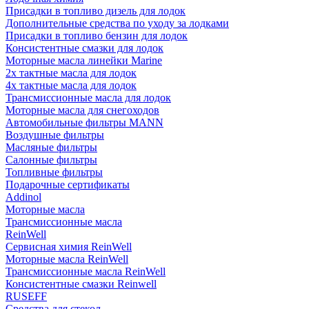
Присадки в топливо дизель для лодок
Дополнительные средства по уходу за лодками
Присадки в топливо бензин для лодок
Консистентные смазки для лодок
Моторные масла линейки Marine
2х тактные масла для лодок
4х тактные масла для лодок
Трансмиссионные масла для лодок
Моторные масла для снегоходов
Автомобильные фильтры MANN
Воздушные фильтры
Масляные фильтры
Салонные фильтры
Топливные фильтры
Подарочные сертификаты
Addinol
Моторные масла
Трансмиссионные масла
ReinWell
Сервисная химия ReinWell
Моторные масла ReinWell
Трансмиссионные масла ReinWell
Консистентные смазки Reinwell
RUSEFF
Средства для стекол