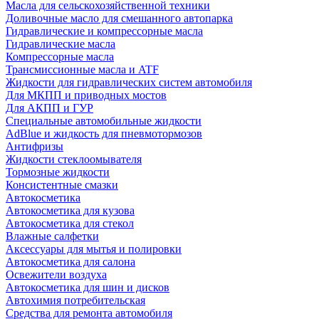
Масла для сельскохозяйственной техники
Доливочные масло для смешанного автопарка
Гидравлические и компрессорные масла
Гидравлические масла
Компрессорные масла
Трансмиссионные масла и ATF
Жидкости для гидравлических систем автомобиля
Для МКПП и приводных мостов
Для АКПП и ГУР
Специальные автомобильные жидкости
AdBlue и жидкость для пневмотормозов
Антифризы
Жидкости стеклоомывателя
Тормозные жидкости
Консистентные смазки
Автокосметика
Автокосметика для кузова
Автокосметика для стекол
Влажные салфетки
Аксессуары для мытья и полировки
Автокосметика для салона
Освежители воздуха
Автокосметика для шин и дисков
Автохимия потребительская
Средства для ремонта автомобиля