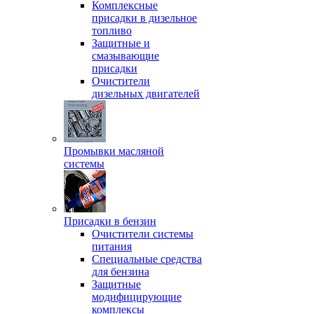
Комплексные
присадки в дизельное
топливо
Защитные и
смазывающие
присадки
Очистители
дизельных двигателей
Промывки масляной
системы
Присадки в бензин
Очистители системы
питания
Специальные срeдства
для бензина
Защитные
модифицирующие
комплексы