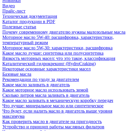
Новинки
Видео
Прайс-лист
Техническая документация
Каталог продукции в PDF
Полезные статьи
Почему современному двигателю нужны малозольные масла
Моторное масло 5W-40: расшифровка, характеристики,
температурный режим
Моторное масло 5W-30: характеристики, расшифровка
Какое масло лучше: синтетика или полусинтетика
Вязкость моторных масел: что это такое, классификация
Каталитический гидрокрекинг (НydroСraking)
Некоторые основные характеристики масел
Базовые масла
Рекомендации по уходу за двигателем
Какое масло заливать в двигатель
Какое моторное масло использовать зимой
Сколько литров масла заливать в двигатель
Какое масло заливать в механическую коробку передач
Что лучше: минеральное масло или синтетическое
Что будет, если налить масло в двигатель выше уровня
максимума
Как проверить масло в двигателе на пригодность
Устройство и принцип работы масляных фильтров