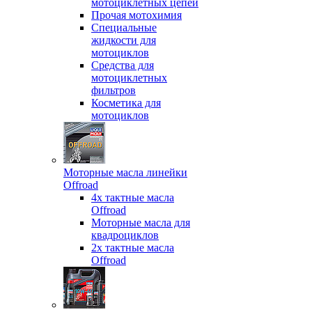
мотоциклетных цепей
Прочая мотохимия
Специальные
жидкости для
мотоциклов
Средства для
мотоциклетных
фильтров
Косметика для
мотоциклов
Моторные масла линейки
Offroad
4х тактные масла
Offroad
Моторные масла для
квадроциклов
2х тактные масла
Offroad