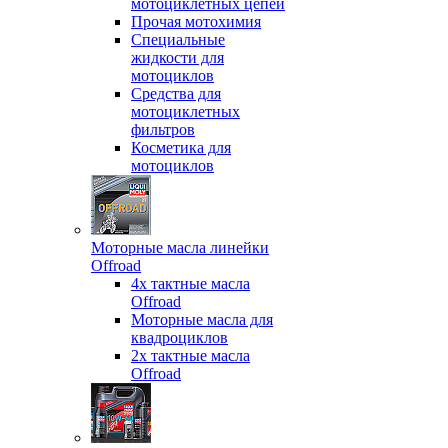
мотоциклетных цепей
Прочая мотохимия
Специальные
жидкости для
мотоциклов
Средства для
мотоциклетных
фильтров
Косметика для
мотоциклов
Моторные масла линейки
Offroad
4х тактные масла
Offroad
Моторные масла для
квадроциклов
2х тактные масла
Offroad