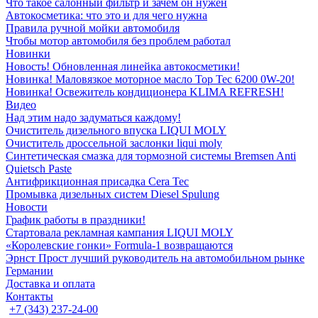
Что такое салонный фильтр и зачем он нужен
Автокосметика: что это и для чего нужна
Правила ручной мойки автомобиля
Чтобы мотор автомобиля без проблем работал
Новинки
Новость! Обновленная линейка автокосметики!
Новинка! Маловязкое моторное масло Top Tec 6200 0W-20!
Новинка! Освежитель кондиционера KLIMA REFRESH!
Видео
Над этим надо задуматься каждому!
Очиститель дизельного впуска LIQUI MOLY
Очиститель дроссельной заслонки liqui moly
Синтетическая смазка для тормозной системы Bremsen Anti
Quietsch Paste
Антифрикционная присадка Cera Tec
Промывка дизельных систем Diesel Spulung
Новости
График работы в праздники!
Стартовала рекламная кампания LIQUI MOLY
«Королевские гонки» Formula-1 возвращаются
Эрнст Прост лучший руководитель на автомобильном рынке
Германии
Доставка и оплата
Контакты
+7 (343) 237-24-00