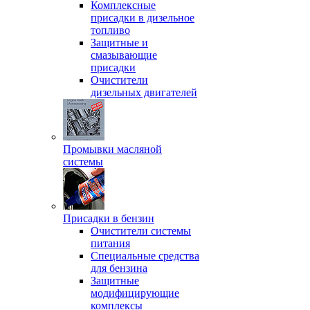
Комплексные
присадки в дизельное
топливо
Защитные и
смазывающие
присадки
Очистители
дизельных двигателей
Промывки масляной
системы
Присадки в бензин
Очистители системы
питания
Специальные срeдства
для бензина
Защитные
модифицирующие
комплексы