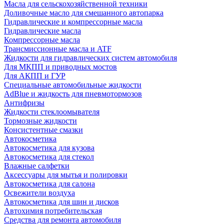
Масла для сельскохозяйственной техники
Доливочные масло для смешанного автопарка
Гидравлические и компрессорные масла
Гидравлические масла
Компрессорные масла
Трансмиссионные масла и ATF
Жидкости для гидравлических систем автомобиля
Для МКПП и приводных мостов
Для АКПП и ГУР
Специальные автомобильные жидкости
AdBlue и жидкость для пневмотормозов
Антифризы
Жидкости стеклоомывателя
Тормозные жидкости
Консистентные смазки
Автокосметика
Автокосметика для кузова
Автокосметика для стекол
Влажные салфетки
Аксессуары для мытья и полировки
Автокосметика для салона
Освежители воздуха
Автокосметика для шин и дисков
Автохимия потребительская
Средства для ремонта автомобиля