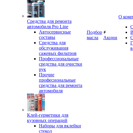
О ком
Средства для ремонта
автомобиля Pro Line
О
Автосервисные
Подбор
В
составы
масла
Акции
С
Средства для
Г
обслуживания
в
сажевых фильтров
Профессиональные
средства для очистки
рук
Прочие
професиональные
средства для ремонта
автомобиля
Клей-герметики для
кузовных операций
Наборы для вклейки
стекол