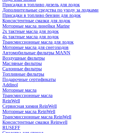
Присадки в топливо дизель для лодок
Дополнительные средства по уходу за лодками
Присадки в топливо бензин для лодок
Консистентные смазки для лодок
Моторные масла линейки Marine
2х тактные масла для лодок
4х тактные масла для лодок
Трансмиссионные масла для лодок
Моторные масла для снегоходов
Автомобильные фильтры MANN
Воздушные фильтры
Масляные фильтры
Салонные фильтры
Топливные фильтры
Подарочные сертификаты
Addinol
Моторные масла
Трансмиссионные масла
ReinWell
Сервисная химия ReinWell
Моторные масла ReinWell
Трансмиссионные масла ReinWell
Консистентные смазки Reinwell
RUSEFF
Средства для стекол