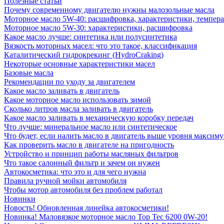
Полезные статьи
Почему современному двигателю нужны малозольные масла
Моторное масло 5W-40: расшифровка, характеристики, темпе
Моторное масло 5W-30: характеристики, расшифровка
Какое масло лучше: синтетика или полусинтетика
Вязкость моторных масел: что это такое, классификация
Каталитический гидрокрекинг (НydroСraking)
Некоторые основные характеристики масел
Базовые масла
Рекомендации по уходу за двигателем
Какое масло заливать в двигатель
Какое моторное масло использовать зимой
Сколько литров масла заливать в двигатель
Какое масло заливать в механическую коробку передач
Что лучше: минеральное масло или синтетическое
Что будет, если налить масло в двигатель выше уровня максим
Как проверить масло в двигателе на пригодность
Устройство и принцип работы масляных фильтров
Что такое салонный фильтр и зачем он нужен
Автокосметика: что это и для чего нужна
Правила ручной мойки автомобиля
Чтобы мотор автомобиля без проблем работал
Новинки
Новость! Обновленная линейка автокосметики!
Новинка! Маловязкое моторное масло Top Tec 6200 0W-20!