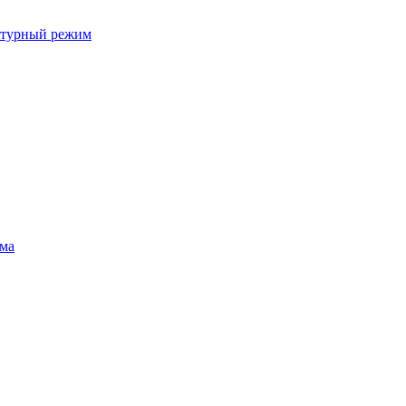
ратурный режим
ума