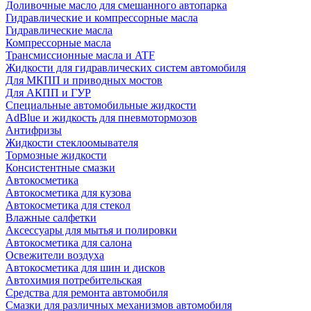
Доливочные масло для смешанного автопарка
Гидравлические и компрессорные масла
Гидравлические масла
Компрессорные масла
Трансмиссионные масла и ATF
Жидкости для гидравлических систем автомобиля
Для МКПП и приводных мостов
Для АКПП и ГУР
Специальные автомобильные жидкости
AdBlue и жидкость для пневмотормозов
Антифризы
Жидкости стеклоомывателя
Тормозные жидкости
Консистентные смазки
Автокосметика
Автокосметика для кузова
Автокосметика для стекол
Влажные салфетки
Аксессуары для мытья и полировки
Автокосметика для салона
Освежители воздуха
Автокосметика для шин и дисков
Автохимия потребительская
Средства для ремонта автомобиля
Смазки для различных механизмов автомобиля