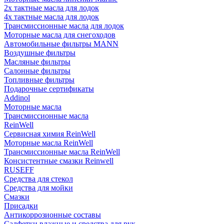
2х тактные масла для лодок
4х тактные масла для лодок
Трансмиссионные масла для лодок
Моторные масла для снегоходов
Автомобильные фильтры MANN
Воздушные фильтры
Масляные фильтры
Салонные фильтры
Топливные фильтры
Подарочные сертификаты
Addinol
Моторные масла
Трансмиссионные масла
ReinWell
Сервисная химия ReinWell
Моторные масла ReinWell
Трансмиссионные масла ReinWell
Консистентные смазки Reinwell
RUSEFF
Средства для стекол
Средства для мойки
Смазки
Присадки
Антикоррозионные составы
Салфетки влажные и средства для рук