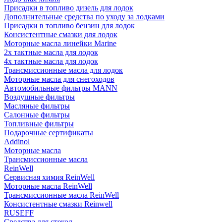
Присадки в топливо дизель для лодок
Дополнительные средства по уходу за лодками
Присадки в топливо бензин для лодок
Консистентные смазки для лодок
Моторные масла линейки Marine
2х тактные масла для лодок
4х тактные масла для лодок
Трансмиссионные масла для лодок
Моторные масла для снегоходов
Автомобильные фильтры MANN
Воздушные фильтры
Масляные фильтры
Салонные фильтры
Топливные фильтры
Подарочные сертификаты
Addinol
Моторные масла
Трансмиссионные масла
ReinWell
Сервисная химия ReinWell
Моторные масла ReinWell
Трансмиссионные масла ReinWell
Консистентные смазки Reinwell
RUSEFF
Средства для стекол