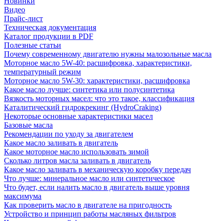
Новинки
Видео
Прайс-лист
Техническая документация
Каталог продукции в PDF
Полезные статьи
Почему современному двигателю нужны малозольные масла
Моторное масло 5W-40: расшифровка, характеристики,
температурный режим
Моторное масло 5W-30: характеристики, расшифровка
Какое масло лучше: синтетика или полусинтетика
Вязкость моторных масел: что это такое, классификация
Каталитический гидрокрекинг (НydroСraking)
Некоторые основные характеристики масел
Базовые масла
Рекомендации по уходу за двигателем
Какое масло заливать в двигатель
Какое моторное масло использовать зимой
Сколько литров масла заливать в двигатель
Какое масло заливать в механическую коробку передач
Что лучше: минеральное масло или синтетическое
Что будет, если налить масло в двигатель выше уровня
максимума
Как проверить масло в двигателе на пригодность
Устройство и принцип работы масляных фильтров