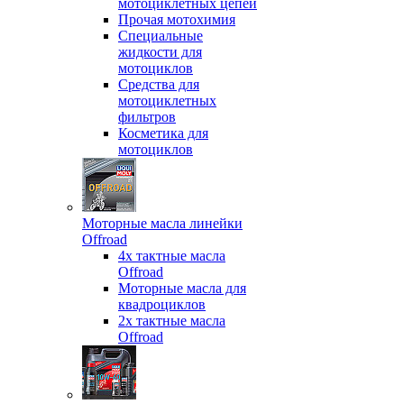
мотоциклетных цепей
Прочая мотохимия
Специальные
жидкости для
мотоциклов
Средства для
мотоциклетных
фильтров
Косметика для
мотоциклов
Моторные масла линейки
Offroad
4х тактные масла
Offroad
Моторные масла для
квадроциклов
2х тактные масла
Offroad