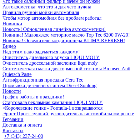
Что такое салонный фильтр и зачем он нужен
Автокосметика: что это и для чего нужна
Правила ручной мойки автомобиля
Чтобы мотор автомобиля без проблем работал
Новинки
Новость! Обновленная линейка автокосметики!
Новинка! Маловязкое моторное масло Top Tec 6200 0W-20!
Новинка! Освежитель кондиционера KLIMA REFRESH!
Видео
Над этим надо задуматься каждому!
Очиститель дизельного впуска LIQUI MOLY
Очиститель дроссельной заслонки liqui moly
Синтетическая смазка для тормозной системы Bremsen Anti
Quietsch Paste
Антифрикционная присадка Cera Tec
Промывка дизельных систем Diesel Spulung
Новости
График работы в праздники!
Стартовала рекламная кампания LIQUI MOLY
«Королевские гонки» Formula-1 возвращаются
Эрнст Прост лучший руководитель на автомобильном рынке
Германии
Доставка и оплата
Контакты
+7 (343) 237-24-00