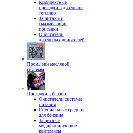
Комплексные
присадки в дизельное
топливо
Защитные и
смазывающие
присадки
Очистители
дизельных двигателей
Промывки масляной
системы
Присадки в бензин
Очистители системы
питания
Специальные срeдства
для бензина
Защитные
модифицирующие
комплексы