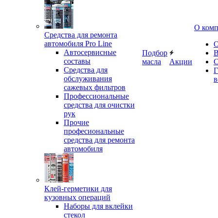
О ком
Средства для ремонта
автомобиля Pro Line
О
Автосервисные
Подбор
В
составы
масла
Акции
С
Средства для
Г
обслуживания
в
сажевых фильтров
Профессиональные
средства для очистки
рук
Прочие
професиональные
средства для ремонта
автомобиля
Клей-герметики для
кузовных операций
Наборы для вклейки
стекол