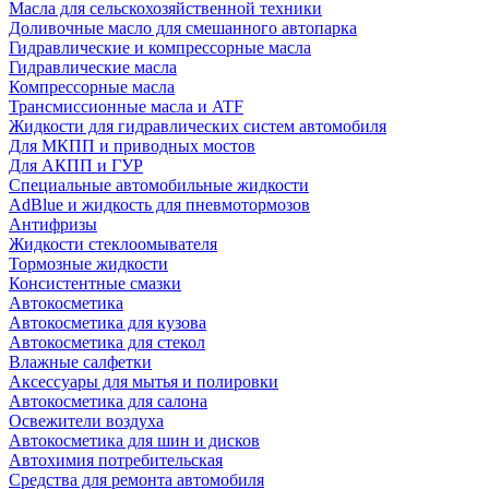
Масла для сельскохозяйственной техники
Доливочные масло для смешанного автопарка
Гидравлические и компрессорные масла
Гидравлические масла
Компрессорные масла
Трансмиссионные масла и ATF
Жидкости для гидравлических систем автомобиля
Для МКПП и приводных мостов
Для АКПП и ГУР
Специальные автомобильные жидкости
AdBlue и жидкость для пневмотормозов
Антифризы
Жидкости стеклоомывателя
Тормозные жидкости
Консистентные смазки
Автокосметика
Автокосметика для кузова
Автокосметика для стекол
Влажные салфетки
Аксессуары для мытья и полировки
Автокосметика для салона
Освежители воздуха
Автокосметика для шин и дисков
Автохимия потребительская
Средства для ремонта автомобиля